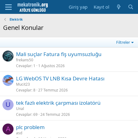
Giriş yap
Kayıt ol
Elektrik
Genel Konular
Filtreler
Mali suçlar Fatura fiş uyumsuzluğu
frekans50
Cevaplar
1
1 Ağustos 2026
LG WebOS TV LNB Kısa Devre Hatası
Mucit23
Cevaplar
8
27 Temmuz 2026
tek fazlı elektrik çarpması izolatörü
U
Unal
Cevaplar
69
24 Temmuz 2026
plc problem
A
asd