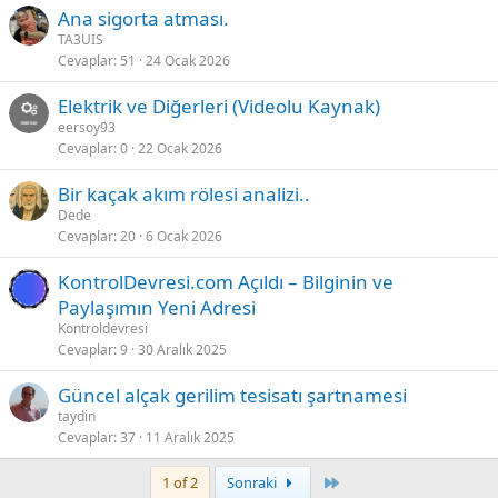
Ana sigorta atması.
TA3UIS
Cevaplar
51
24 Ocak 2026
Elektrik ve Diğerleri (Videolu Kaynak)
eersoy93
Cevaplar
0
22 Ocak 2026
Bir kaçak akım rölesi analizi..
Dede
Cevaplar
20
6 Ocak 2026
KontrolDevresi.com Açıldı – Bilginin ve
Paylaşımın Yeni Adresi
Kontroldevresi
Cevaplar
9
30 Aralık 2025
Güncel alçak gerilim tesisatı şartnamesi
taydin
Cevaplar
37
11 Aralık 2025
Last
1 of 2
Sonraki