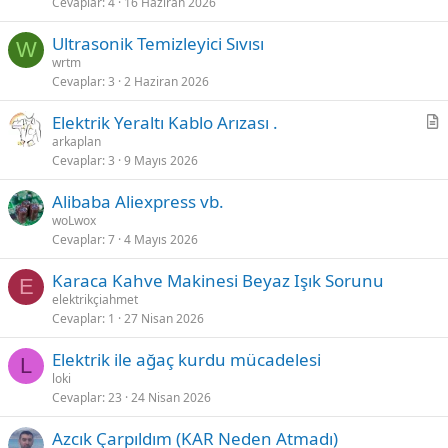
Cevaplar
4
16 Haziran 2026
Ultrasonik Temizleyici Sıvısı
W
wrtm
Cevaplar
3
2 Haziran 2026
Elektrik Yeraltı Kablo Arızası .
a
arkaplan
Cevaplar
3
9 Mayıs 2026
k
a
Alibaba Aliexpress vb.
l
woLwox
e
Cevaplar
7
4 Mayıs 2026
Karaca Kahve Makinesi Beyaz Işık Sorunu
E
elektrikçiahmet
Cevaplar
1
27 Nisan 2026
Elektrik ile ağaç kurdu mücadelesi
L
loki
Cevaplar
23
24 Nisan 2026
Azcık Çarpıldım (KAR Neden Atmadı)