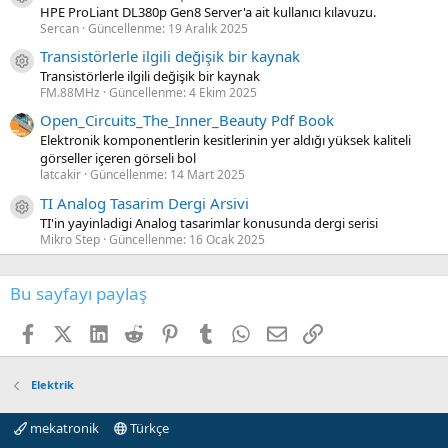
HPE ProLiant DL380p Gen8 Server'a ait kullanıcı kılavuzu.
Sercan
Güncellenme:
19 Aralık 2025
Transistörlerle ilgili değişik bir kaynak
Kaynak ikon/amblem
Transistörlerle ilgili değişik bir kaynak
FM.88MHz
Güncellenme:
4 Ekim 2025
Open_Circuits_The_Inner_Beauty Pdf Book
Elektronik komponentlerin kesitlerinin yer aldığı yüksek kaliteli
görseller içeren görseli bol
latcakir
Güncellenme:
14 Mart 2025
TI Analog Tasarim Dergi Arsivi
Kaynak ikon/amblem
TI'in yayinladigi Analog tasarimlar konusunda dergi serisi
Mikro Step
Güncellenme:
16 Ocak 2025
Bu sayfayı paylaş
Facebook
X (Twitter)
LinkedIn
Reddit
Pinterest
Tumblr
WhatsApp
E-posta
Link
Elektrik
mekatronik
Türkçe