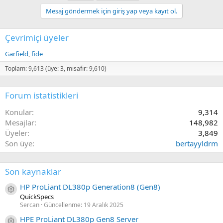
Mesaj göndermek için giriş yap veya kayıt ol.
Çevrimiçi üyeler
Garfield
fide
Toplam: 9,613 (üye: 3, misafir: 9,610)
Forum istatistikleri
Konular
9,314
Mesajlar
148,982
Üyeler
3,849
Son üye
bertayyldrm
Son kaynaklar
HP ProLiant DL380p Generation8 (Gen8)
Kaynak ikon/amblem
QuickSpecs
Sercan
Güncellenme:
19 Aralık 2025
HPE ProLiant DL380p Gen8 Server
Kaynak ikon/amblem