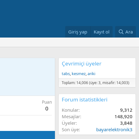
Giriş yap
Kayıt ol
Ara
Çevrimiçi üyeler
tabs
kesmez
ariki
Toplam: 14,006 (üye: 3, misafir: 14,003)
Forum istatistikleri
Puan
0
Konular
9,312
Mesajlar
148,920
Üyeler
3,848
Son üye
bayarelektronik3