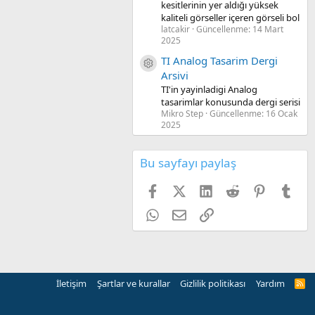
kesitlerinin yer aldığı yüksek
kaliteli görseller içeren görseli bol
latcakir
Güncellenme:
14 Mart
2025
TI Analog Tasarim Dergi
Kaynak ikon/amblem
Arsivi
TI'in yayinladigi Analog
tasarimlar konusunda dergi serisi
Mikro Step
Güncellenme:
16 Ocak
2025
Bu sayfayı paylaş
Facebook
X (Twitter)
LinkedIn
Reddit
Pinterest
Tum
WhatsApp
E-posta
Link
İletişim
Şartlar ve kurallar
Gizlilik politikası
Yardım
R
S
S