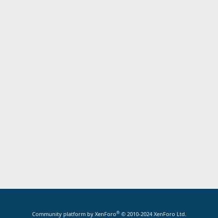
®
Community platform by XenForo
© 2010-2024 XenForo Ltd.