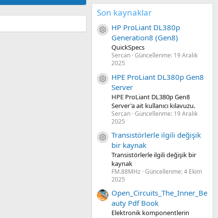
Son kaynaklar
HP ProLiant DL380p
Kaynak ikon/amblem
Generation8 (Gen8)
QuickSpecs
Sercan
Güncellenme:
19 Aralık
2025
HPE ProLiant DL380p Gen8
Kaynak ikon/amblem
Server
HPE ProLiant DL380p Gen8
Server'a ait kullanıcı kılavuzu.
Sercan
Güncellenme:
19 Aralık
2025
Transistörlerle ilgili değişik
Kaynak ikon/amblem
bir kaynak
Transistörlerle ilgili değişik bir
kaynak
FM.88MHz
Güncellenme:
4 Ekim
2025
Open_Circuits_The_Inner_Be
auty Pdf Book
Elektronik komponentlerin