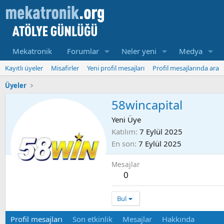
Mekatronik
Forumlar
Neler yeni
Medya
Kayıtlı üyeler
Misafirler
Yeni profil mesajları
Profil mesajlarında ara
Üyeler
58wincapital
Yeni Üye
Katılım
7 Eylül 2025
En son
7 Eylül 2025
Mesajlar
0
Bul
Profil mesajları
Son etkinlik
Mesajlar
Hakkında