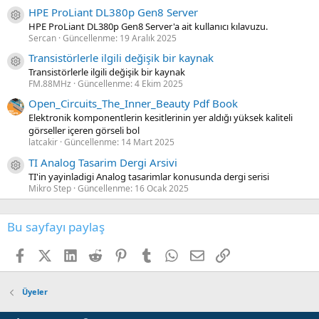
HPE ProLiant DL380p Gen8 Server
Kaynak ikon/amblem
HPE ProLiant DL380p Gen8 Server'a ait kullanıcı kılavuzu.
Sercan
Güncellenme:
19 Aralık 2025
Transistörlerle ilgili değişik bir kaynak
Kaynak ikon/amblem
Transistörlerle ilgili değişik bir kaynak
FM.88MHz
Güncellenme:
4 Ekim 2025
Open_Circuits_The_Inner_Beauty Pdf Book
Elektronik komponentlerin kesitlerinin yer aldığı yüksek kaliteli
görseller içeren görseli bol
latcakir
Güncellenme:
14 Mart 2025
TI Analog Tasarim Dergi Arsivi
Kaynak ikon/amblem
TI'in yayinladigi Analog tasarimlar konusunda dergi serisi
Mikro Step
Güncellenme:
16 Ocak 2025
Bu sayfayı paylaş
Facebook
X (Twitter)
LinkedIn
Reddit
Pinterest
Tumblr
WhatsApp
E-posta
Link
Üyeler