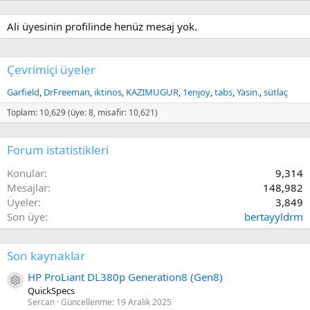
Ali üyesinin profilinde henüz mesaj yok.
Çevrimiçi üyeler
Garfield
DrFreeman
iktinos
KAZIMUGUR
1enjoy
tabs
Yasin.
sütlaç
Toplam: 10,629 (üye: 8, misafir: 10,621)
Forum istatistikleri
Konular
9,314
Mesajlar
148,982
Üyeler
3,849
Son üye
bertayyldrm
Son kaynaklar
HP ProLiant DL380p Generation8 (Gen8)
Kaynak ikon/amblem
QuickSpecs
Sercan
Güncellenme:
19 Aralık 2025