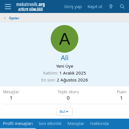
Giriş yap
Kayıt ol
Üyeler
A
Ali
Yeni Üye
Katılım
1 Aralık 2025
En son
2 Ağustos 2026
Mesajlar
Tepki skoru
Puan
1
0
1
Bul
Profil mesajları
Son etkinlik
Mesajlar
Hakkında