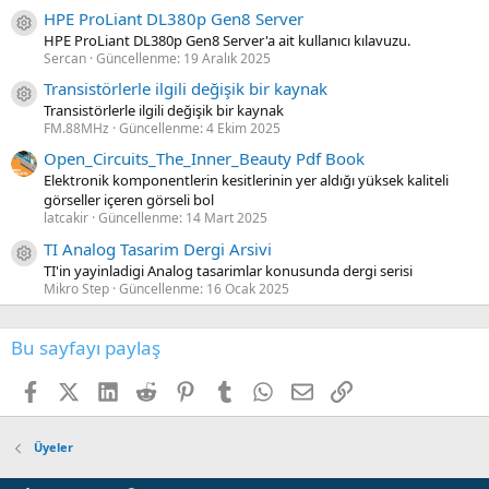
HPE ProLiant DL380p Gen8 Server
Kaynak ikon/amblem
HPE ProLiant DL380p Gen8 Server'a ait kullanıcı kılavuzu.
Sercan
Güncellenme:
19 Aralık 2025
Transistörlerle ilgili değişik bir kaynak
Kaynak ikon/amblem
Transistörlerle ilgili değişik bir kaynak
FM.88MHz
Güncellenme:
4 Ekim 2025
Open_Circuits_The_Inner_Beauty Pdf Book
Elektronik komponentlerin kesitlerinin yer aldığı yüksek kaliteli
görseller içeren görseli bol
latcakir
Güncellenme:
14 Mart 2025
TI Analog Tasarim Dergi Arsivi
Kaynak ikon/amblem
TI'in yayinladigi Analog tasarimlar konusunda dergi serisi
Mikro Step
Güncellenme:
16 Ocak 2025
Bu sayfayı paylaş
Facebook
X (Twitter)
LinkedIn
Reddit
Pinterest
Tumblr
WhatsApp
E-posta
Link
Üyeler