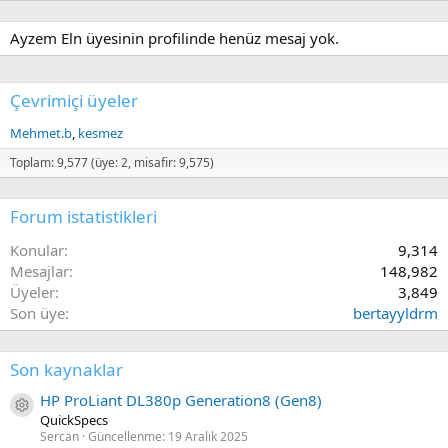
Ayzem Eln üyesinin profilinde henüz mesaj yok.
Çevrimiçi üyeler
Mehmet.b
kesmez
Toplam: 9,577 (üye: 2, misafir: 9,575)
Forum istatistikleri
Konular
9,314
Mesajlar
148,982
Üyeler
3,849
Son üye
bertayyldrm
Son kaynaklar
HP ProLiant DL380p Generation8 (Gen8)
Kaynak ikon/amblem
QuickSpecs
Sercan
Güncellenme:
19 Aralık 2025