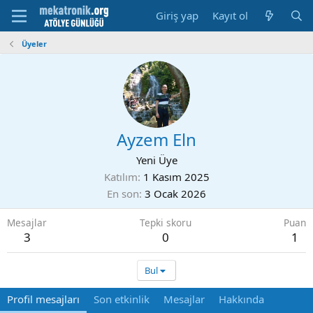
Giriş yap
Kayıt ol
Üyeler
Ayzem Eln
Yeni Üye
Katılım
1 Kasım 2025
En son
3 Ocak 2026
Mesajlar
Tepki skoru
Puan
3
0
1
Bul
Profil mesajları
Son etkinlik
Mesajlar
Hakkında