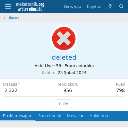
Giriş yap
Kayıt ol
Üyeler
deleted
Aktif Üye
·
56
·
From
antartika
Katılım
25 Şubat 2024
Mesajlar
Tepki skoru
Puan
2,322
956
798
Bul
Profil mesajları
Son etkinlik
Mesajlar
Hakkında