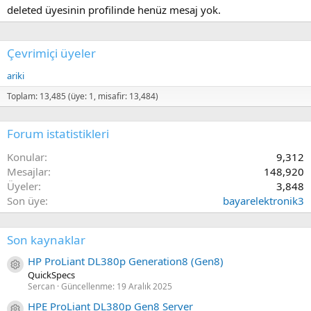
deleted üyesinin profilinde henüz mesaj yok.
Çevrimiçi üyeler
ariki
Toplam: 13,485 (üye: 1, misafir: 13,484)
Forum istatistikleri
Konular
9,312
Mesajlar
148,920
Üyeler
3,848
Son üye
bayarelektronik3
Son kaynaklar
HP ProLiant DL380p Generation8 (Gen8)
Kaynak ikon/amblem
QuickSpecs
Sercan
Güncellenme:
19 Aralık 2025
HPE ProLiant DL380p Gen8 Server
Kaynak ikon/amblem