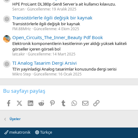
HPE ProLiant DL380p Gen8 Server'a ait kullanıcı kılavuzu.
Sercan
Güncellenme:
19 Aralık 2025
Transistörlerle ilgili değişik bir kaynak
Kaynak ikon/amblem
Transistörlerle ilgili değişik bir kaynak
FM.88MHz
Güncellenme:
4 Ekim 2025
Open_Circuits_The_Inner_Beauty Pdf Book
Elektronik komponentlerin kesitlerinin yer aldığı yüksek kaliteli
görseller içeren görseli bol
latcakir
Güncellenme:
14 Mart 2025
TI Analog Tasarim Dergi Arsivi
Kaynak ikon/amblem
TI'in yayinladigi Analog tasarimlar konusunda dergi serisi
Mikro Step
Güncellenme:
16 Ocak 2025
Bu sayfayı paylaş
Facebook
X (Twitter)
LinkedIn
Reddit
Pinterest
Tumblr
WhatsApp
E-posta
Link
Üyeler
mekatronik
Türkçe