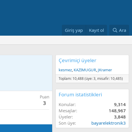
Giriş yap
Kayıt ol
Ara
Çevrimiçi üyeler
kesmez
KAZIMUGUR
JKramer
Toplam: 10,488 (üye: 3, misafir: 10,485)
Forum istatistikleri
Puan
3
Konular
9,314
Mesajlar
148,967
Üyeler
3,848
Son üye
bayarelektronik3