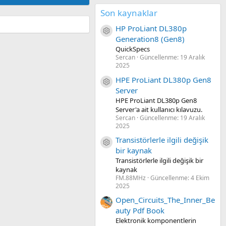
Son kaynaklar
HP ProLiant DL380p
Kaynak ikon/amblem
Generation8 (Gen8)
QuickSpecs
Sercan
Güncellenme:
19 Aralık
2025
HPE ProLiant DL380p Gen8
Kaynak ikon/amblem
Server
HPE ProLiant DL380p Gen8
Server'a ait kullanıcı kılavuzu.
Sercan
Güncellenme:
19 Aralık
2025
Transistörlerle ilgili değişik
Kaynak ikon/amblem
bir kaynak
Transistörlerle ilgili değişik bir
kaynak
FM.88MHz
Güncellenme:
4 Ekim
2025
Open_Circuits_The_Inner_Be
auty Pdf Book
Elektronik komponentlerin