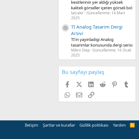
kesitlerinin yer aldığı yüksek
kaliteli görseller içeren görseli bol
latcakir
Güncellenme:
14 Mart
2025
TI Analog Tasarim Dergi
Kaynak ikon/amblem
Arsivi
TI'in yayinladigi Analog
tasarimlar konusunda dergi serisi
Mikro Step
Güncellenme:
16 Ocak
2025
Bu sayfayı paylaş
Facebook
X (Twitter)
LinkedIn
Reddit
Pinterest
Tum
WhatsApp
E-posta
Link
İletişim
Şartlar ve kurallar
Gizlilik politikası
Yardım
R
S
S