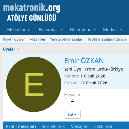
Mekatronik
Forumlar
Neler yeni
Medya
Kayıtlı üyeler
Misafirler
Yeni profil mesajları
Profil mesajlarında ara
Üyeler
Emir ÖZKAN
E
Yeni Üye
·
From
Ordu/Türkiye
Katılım
1 Ocak 2026
En son
12 Ocak 2026
Mesajlar
4
Bul
Profil mesajları
Son etkinlik
Mesajlar
Hakkında