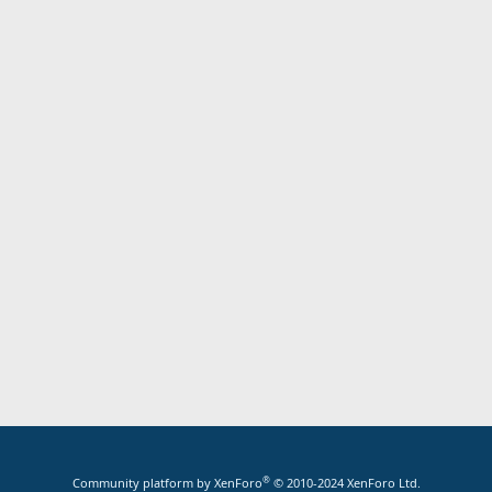
®
Community platform by XenForo
© 2010-2024 XenForo Ltd.