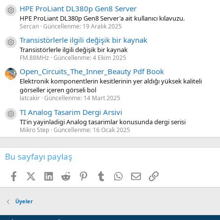
HPE ProLiant DL380p Gen8 Server
Kaynak ikon/amblem
HPE ProLiant DL380p Gen8 Server'a ait kullanıcı kılavuzu.
Sercan
Güncellenme:
19 Aralık 2025
Transistörlerle ilgili değişik bir kaynak
Kaynak ikon/amblem
Transistörlerle ilgili değişik bir kaynak
FM.88MHz
Güncellenme:
4 Ekim 2025
Open_Circuits_The_Inner_Beauty Pdf Book
Elektronik komponentlerin kesitlerinin yer aldığı yüksek kaliteli
görseller içeren görseli bol
latcakir
Güncellenme:
14 Mart 2025
TI Analog Tasarim Dergi Arsivi
Kaynak ikon/amblem
TI'in yayinladigi Analog tasarimlar konusunda dergi serisi
Mikro Step
Güncellenme:
16 Ocak 2025
Bu sayfayı paylaş
Facebook
X (Twitter)
LinkedIn
Reddit
Pinterest
Tumblr
WhatsApp
E-posta
Link
Üyeler