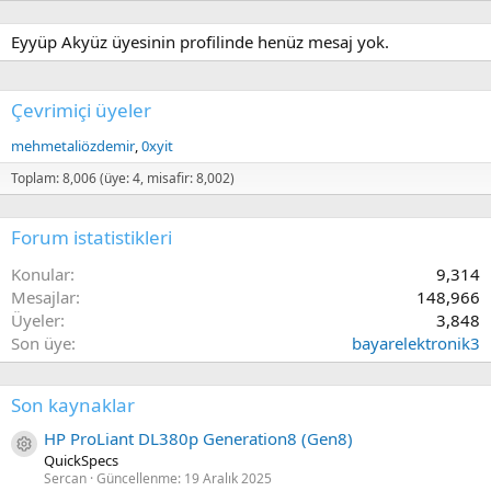
Eyyüp Akyüz üyesinin profilinde henüz mesaj yok.
Çevrimiçi üyeler
mehmetaliözdemir
0xyit
Toplam: 8,006 (üye: 4, misafir: 8,002)
Forum istatistikleri
Konular
9,314
Mesajlar
148,966
Üyeler
3,848
Son üye
bayarelektronik3
Son kaynaklar
HP ProLiant DL380p Generation8 (Gen8)
Kaynak ikon/amblem
QuickSpecs
Sercan
Güncellenme:
19 Aralık 2025