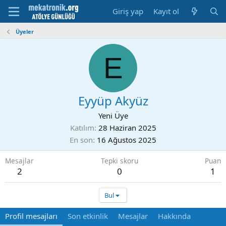
Giriş yap
Kayıt ol
Üyeler
E
Eyyüp Akyüz
Yeni Üye
Katılım
28 Haziran 2025
En son
16 Ağustos 2025
Mesajlar
Tepki skoru
Puan
2
0
1
Bul
Profil mesajları
Son etkinlik
Mesajlar
Hakkında