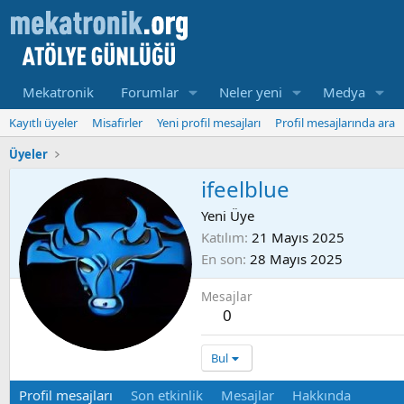
Mekatronik
Forumlar
Neler yeni
Medya
Kayıtlı üyeler
Misafirler
Yeni profil mesajları
Profil mesajlarında ara
Üyeler
ifeelblue
Yeni Üye
Katılım
21 Mayıs 2025
En son
28 Mayıs 2025
Mesajlar
0
Bul
Profil mesajları
Son etkinlik
Mesajlar
Hakkında