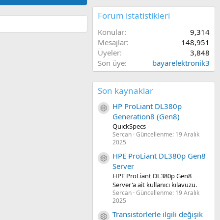
Forum istatistikleri
Konular
9,314
Mesajlar
148,951
Üyeler
3,848
Son üye
bayarelektronik3
Son kaynaklar
HP ProLiant DL380p
Kaynak ikon/amblem
Generation8 (Gen8)
QuickSpecs
Sercan
Güncellenme:
19 Aralık
2025
HPE ProLiant DL380p Gen8
Kaynak ikon/amblem
Server
HPE ProLiant DL380p Gen8
Server'a ait kullanıcı kılavuzu.
Sercan
Güncellenme:
19 Aralık
2025
Transistörlerle ilgili değişik
Kaynak ikon/amblem