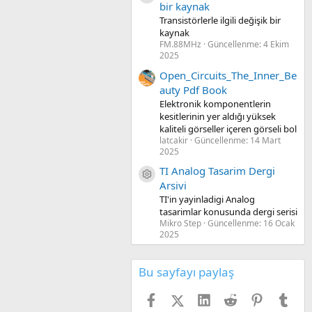
bir kaynak
Transistörlerle ilgili değişik bir
kaynak
FM.88MHz
Güncellenme:
4 Ekim
2025
Open_Circuits_The_Inner_Be
auty Pdf Book
Elektronik komponentlerin
kesitlerinin yer aldığı yüksek
kaliteli görseller içeren görseli bol
latcakir
Güncellenme:
14 Mart
2025
TI Analog Tasarim Dergi
Kaynak ikon/amblem
Arsivi
TI'in yayinladigi Analog
tasarimlar konusunda dergi serisi
Mikro Step
Güncellenme:
16 Ocak
2025
Bu sayfayı paylaş
Facebook
X (Twitter)
LinkedIn
Reddit
Pinterest
Tum