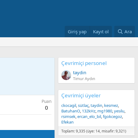
Giriş yap
Kayıt ol
Ara
Çevrimiçi personel
taydin
Timur Aydın
Çevrimiçi üyeler
Puan
ckocagil
sütlaç
taydin
kesmez
0
BatuhanO
132kHz
mg1980
yesilu
rsimsek
ercan_elo_bil
fgokcegoz
Efekan
Toplam: 9,335 (üye: 14, misafir: 9,321)