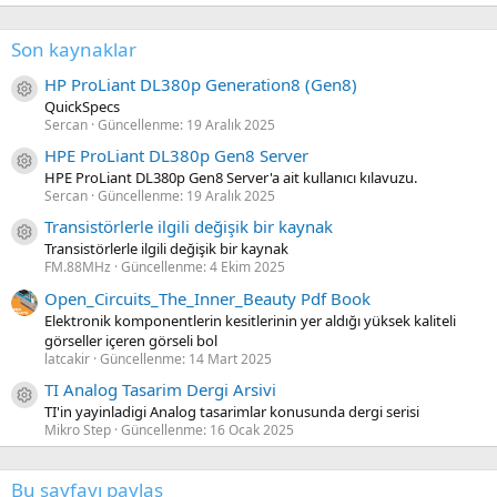
Son kaynaklar
HP ProLiant DL380p Generation8 (Gen8)
Kaynak ikon/amblem
QuickSpecs
Sercan
Güncellenme:
19 Aralık 2025
HPE ProLiant DL380p Gen8 Server
Kaynak ikon/amblem
HPE ProLiant DL380p Gen8 Server'a ait kullanıcı kılavuzu.
Sercan
Güncellenme:
19 Aralık 2025
Transistörlerle ilgili değişik bir kaynak
Kaynak ikon/amblem
Transistörlerle ilgili değişik bir kaynak
FM.88MHz
Güncellenme:
4 Ekim 2025
Open_Circuits_The_Inner_Beauty Pdf Book
Elektronik komponentlerin kesitlerinin yer aldığı yüksek kaliteli
görseller içeren görseli bol
latcakir
Güncellenme:
14 Mart 2025
TI Analog Tasarim Dergi Arsivi
Kaynak ikon/amblem
TI'in yayinladigi Analog tasarimlar konusunda dergi serisi
Mikro Step
Güncellenme:
16 Ocak 2025
Bu sayfayı paylaş