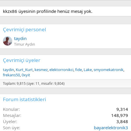
kkzx86 üyesinin profilinde henüz mesaj yok.
Çevrimiçi personel
taydin
Timur Aydın
Çevrimiçi üyeler
taydin
Kurt_Kurt
kesmez
elektorronikci
fide
Lake
smyomekatronik
frekans50
0xyit
Toplam: 9,815 (üye: 11, misafir: 9,804)
Forum istatistikleri
Konular
9,314
Mesajlar
148,979
Üyeler
3,848
Son üye
bayarelektronik3