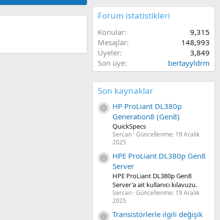
Forum istatistikleri
Konular
9,315
Mesajlar
148,993
Üyeler
3,849
Son üye
bertayyldrm
Son kaynaklar
HP ProLiant DL380p
Kaynak ikon/amblem
Generation8 (Gen8)
QuickSpecs
Sercan
Güncellenme:
19 Aralık
2025
HPE ProLiant DL380p Gen8
Kaynak ikon/amblem
Server
HPE ProLiant DL380p Gen8
Server'a ait kullanıcı kılavuzu.
Sercan
Güncellenme:
19 Aralık
2025
Transistörlerle ilgili değişik
Kaynak ikon/amblem