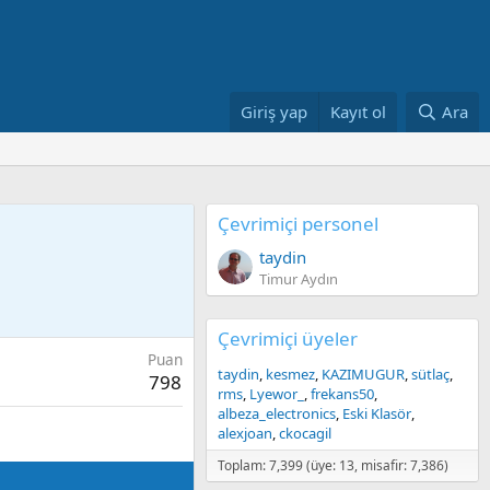
Giriş yap
Kayıt ol
Ara
Çevrimiçi personel
taydin
Timur Aydın
Çevrimiçi üyeler
Puan
taydin
kesmez
KAZIMUGUR
sütlaç
798
rms
Lyewor_
frekans50
albeza_electronics
Eski Klasör
alexjoan
ckocagil
Toplam: 7,399 (üye: 13, misafir: 7,386)