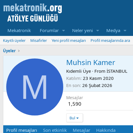
Mekatronik
Forumlar
Neler yeni
Medya
Kayıtlı üyeler
Misafirler
Yeni profil mesajları
Profil mesajlarında ara
Üyeler
Muhsin Kamer
M
Kıdemli Üye
·
From
İSTANBUL
Katılım
23 Kasım 2020
En son
26 Şubat 2026
Mesajlar
1,590
Bul
Profil mesajları
Son etkinlik
Mesajlar
Hakkında