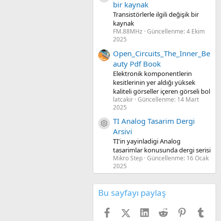
bir kaynak
Transistörlerle ilgili değişik bir
kaynak
FM.88MHz
Güncellenme:
4 Ekim
2025
Open_Circuits_The_Inner_Be
auty Pdf Book
Elektronik komponentlerin
kesitlerinin yer aldığı yüksek
kaliteli görseller içeren görseli bol
latcakir
Güncellenme:
14 Mart
2025
TI Analog Tasarim Dergi
Kaynak ikon/amblem
Arsivi
TI'in yayinladigi Analog
tasarimlar konusunda dergi serisi
Mikro Step
Güncellenme:
16 Ocak
2025
Bu sayfayı paylaş
Facebook
X (Twitter)
LinkedIn
Reddit
Pinterest
Tum