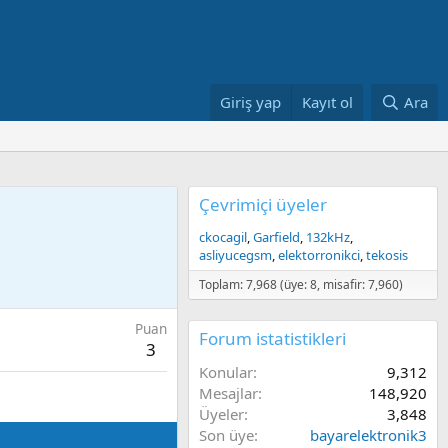
Giriş yap
Kayıt ol
Ara
Çevrimiçi üyeler
ckocagil
Garfield
132kHz
asliyucegsm
elektorronikci
tekosis
Toplam: 7,968 (üye: 8, misafir: 7,960)
Puan
Forum istatistikleri
3
Konular
9,312
Mesajlar
148,920
Üyeler
3,848
Son üye
bayarelektronik3