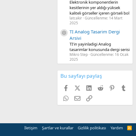
Elektronik komponentlerin
kesitlerinin yer aldığı yüksek
kaliteli görseller içeren görseli bol
latcakir
Güncellenme:
14 Mart
2025
TI Analog Tasarim Dergi
Kaynak ikon/amblem
Arsivi
TI'in yayinladigi Analog
tasarimlar konusunda dergi serisi
Mikro Step
Güncellenme:
16 Ocak
2025
Bu sayfayı paylaş
Facebook
X (Twitter)
LinkedIn
Reddit
Pinterest
Tum
WhatsApp
E-posta
Link
İletişim
Şartlar ve kurallar
Gizlilik politikası
Yardım
R
S