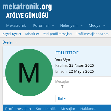
Mekatronik
Forumlar
Neler yeni
Medya
Kayıtlı üyeler
Misafirler
Yeni profil mesajları
Profil mesajlarında ara
Üyeler
murmor
M
Yeni Üye
Katılım
22 Nisan 2025
En son
22 Mayıs 2025
Mesajlar
7
Bul
Profil mesajları
Son etkinlik
Mesajlar
Hakkında