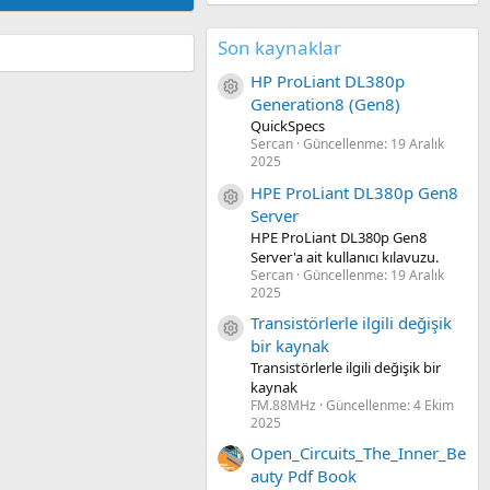
Son kaynaklar
HP ProLiant DL380p
Kaynak ikon/amblem
Generation8 (Gen8)
QuickSpecs
Sercan
Güncellenme:
19 Aralık
2025
HPE ProLiant DL380p Gen8
Kaynak ikon/amblem
Server
HPE ProLiant DL380p Gen8
Server'a ait kullanıcı kılavuzu.
Sercan
Güncellenme:
19 Aralık
2025
Transistörlerle ilgili değişik
Kaynak ikon/amblem
bir kaynak
Transistörlerle ilgili değişik bir
kaynak
FM.88MHz
Güncellenme:
4 Ekim
2025
Open_Circuits_The_Inner_Be
auty Pdf Book