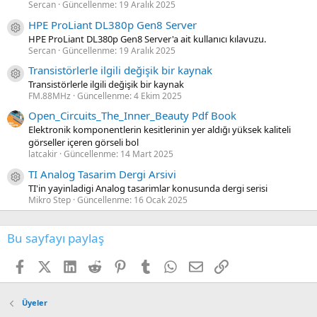
Sercan
Güncellenme:
19 Aralık 2025
HPE ProLiant DL380p Gen8 Server
Kaynak ikon/amblem
HPE ProLiant DL380p Gen8 Server'a ait kullanıcı kılavuzu.
Sercan
Güncellenme:
19 Aralık 2025
Transistörlerle ilgili değişik bir kaynak
Kaynak ikon/amblem
Transistörlerle ilgili değişik bir kaynak
FM.88MHz
Güncellenme:
4 Ekim 2025
Open_Circuits_The_Inner_Beauty Pdf Book
Elektronik komponentlerin kesitlerinin yer aldığı yüksek kaliteli
görseller içeren görseli bol
latcakir
Güncellenme:
14 Mart 2025
TI Analog Tasarim Dergi Arsivi
Kaynak ikon/amblem
TI'in yayinladigi Analog tasarimlar konusunda dergi serisi
Mikro Step
Güncellenme:
16 Ocak 2025
Bu sayfayı paylaş
Facebook
X (Twitter)
LinkedIn
Reddit
Pinterest
Tumblr
WhatsApp
E-posta
Link
Üyeler