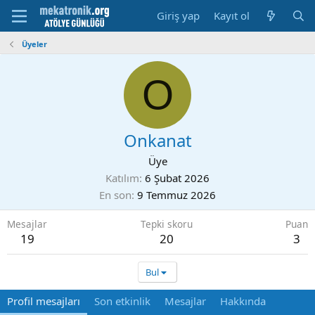
Giriş yap
Kayıt ol
Üyeler
O
Onkanat
Üye
Katılım
6 Şubat 2026
En son
9 Temmuz 2026
Mesajlar
Tepki skoru
Puan
19
20
3
Bul
Profil mesajları
Son etkinlik
Mesajlar
Hakkında