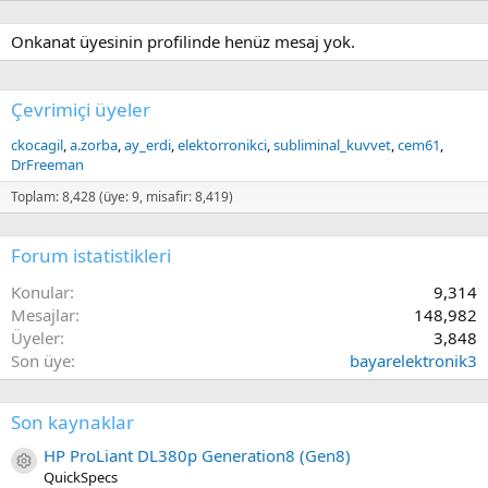
Onkanat üyesinin profilinde henüz mesaj yok.
Çevrimiçi üyeler
ckocagil
a.zorba
ay_erdi
elektorronikci
subliminal_kuvvet
cem61
DrFreeman
Toplam: 8,428 (üye: 9, misafir: 8,419)
Forum istatistikleri
Konular
9,314
Mesajlar
148,982
Üyeler
3,848
Son üye
bayarelektronik3
Son kaynaklar
HP ProLiant DL380p Generation8 (Gen8)
Kaynak ikon/amblem
QuickSpecs