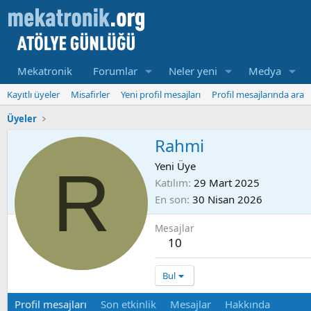
Mekatronik
Forumlar
Neler yeni
Medya
Kayıtlı üyeler
Misafirler
Yeni profil mesajları
Profil mesajlarında ara
Üyeler
Rahmi
R
Yeni Üye
Katılım
29 Mart 2025
En son
30 Nisan 2026
Mesajlar
10
Bul
Profil mesajları
Son etkinlik
Mesajlar
Hakkında