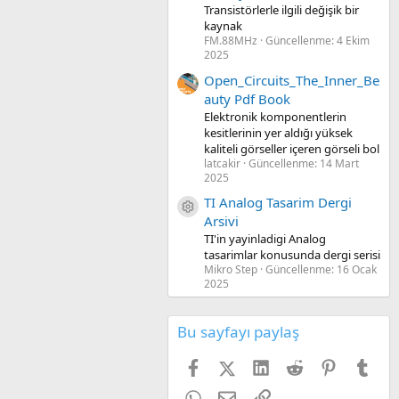
Transistörlerle ilgili değişik bir
kaynak
FM.88MHz
Güncellenme:
4 Ekim
2025
Open_Circuits_The_Inner_Be
auty Pdf Book
Elektronik komponentlerin
kesitlerinin yer aldığı yüksek
kaliteli görseller içeren görseli bol
latcakir
Güncellenme:
14 Mart
2025
TI Analog Tasarim Dergi
Kaynak ikon/amblem
Arsivi
TI'in yayinladigi Analog
tasarimlar konusunda dergi serisi
Mikro Step
Güncellenme:
16 Ocak
2025
Bu sayfayı paylaş
Facebook
X (Twitter)
LinkedIn
Reddit
Pinterest
Tum
WhatsApp
E-posta
Link