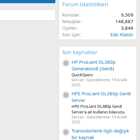
Forum istatistikleri
Konular
9,309
Mesajlar
148,887
Üyeler
3,846
Son üye
Eski Klasör
Son kaynaklar
HP ProLiant DL380p
Kaynak ikon/amblem
Generation8 (Gen8)
QuickSpecs
Sercan
Güncellenme:
19 Aralık
2025
HPE ProLiant DL380p Gen8
Kaynak ikon/amblem
Server
HPE ProLiant DL380p Gen8
Server'a ait kullanıcı kılavuzu.
Sercan
Güncellenme:
19 Aralık
2025
Transistörlerle ilgili değişik
Kaynak ikon/amblem
bir kaynak