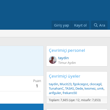
Giriş yap
Kayıt ol
Ara
Çevrimiçi personel
taydin
Timur Aydın
Çevrimiçi üyeler
Puan
taydin
Mucit23
fgokcegoz
ckocagil
1
TunahanC
TA3AS
Dede
kesmez
umk
arifguler
frekans50
Toplam: 7,665 (üye: 12, misafir: 7,653)