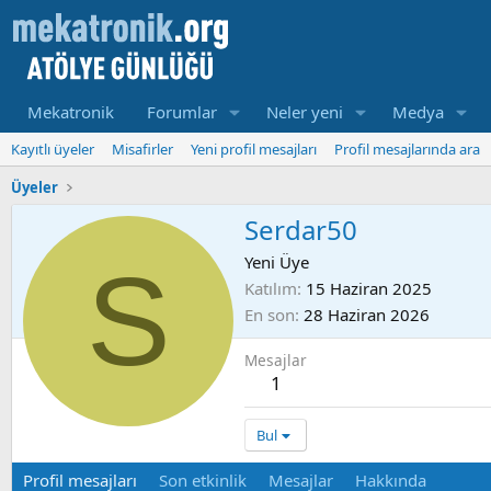
Mekatronik
Forumlar
Neler yeni
Medya
Kayıtlı üyeler
Misafirler
Yeni profil mesajları
Profil mesajlarında ara
Üyeler
Serdar50
S
Yeni Üye
Katılım
15 Haziran 2025
En son
28 Haziran 2026
Mesajlar
1
Bul
Profil mesajları
Son etkinlik
Mesajlar
Hakkında