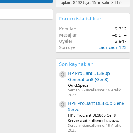
Toplam: 8,132 (üye: 15, misafir: 8,117)
Forum istatistikleri
Konular
9,312
Mesajlar
148,914
Üyeler
3,847
Son üye
cagricagri123
Son kaynaklar
HP ProLiant DL380p
Kaynak ikon/amblem
Generation8 (Gen8)
QuickSpecs
Sercan
Güncellenme:
19 Aralık
2025
HPE ProLiant DL380p Gen8
Kaynak ikon/amblem
Server
HPE ProLiant DL380p Gen8
Server'a ait kullanıcı kılavuzu.
Sercan
Güncellenme:
19 Aralık
2025