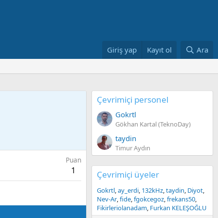
Giriş yap
Kayıt ol
Ara
Çevrimiçi personel
Gokrtl
Gökhan Kartal (TeknoDay)
taydin
Timur Aydın
Puan
1
Çevrimiçi üyeler
Gokrtl
ay_erdi
132kHz
taydin
Diyot
Nev-Ar
fide
fgokcegoz
frekans50
Fikirleriolanadam
Furkan KELEŞOĞLU