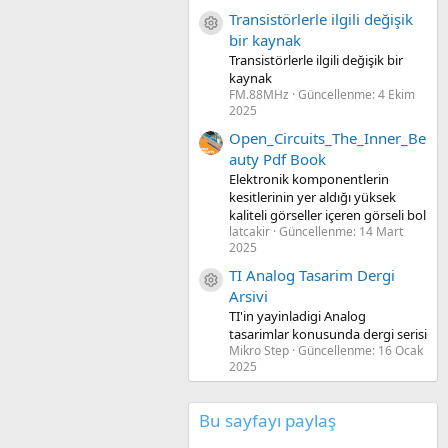
Transistörlerle ilgili değişik
Kaynak ikon/amblem
bir kaynak
Transistörlerle ilgili değişik bir
kaynak
FM.88MHz
Güncellenme:
4 Ekim
2025
Open_Circuits_The_Inner_Be
auty Pdf Book
Elektronik komponentlerin
kesitlerinin yer aldığı yüksek
kaliteli görseller içeren görseli bol
latcakir
Güncellenme:
14 Mart
2025
TI Analog Tasarim Dergi
Kaynak ikon/amblem
Arsivi
TI'in yayinladigi Analog
tasarimlar konusunda dergi serisi
Mikro Step
Güncellenme:
16 Ocak
2025
Bu sayfayı paylaş