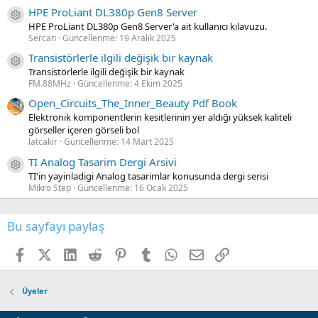
HPE ProLiant DL380p Gen8 Server
Kaynak ikon/amblem
HPE ProLiant DL380p Gen8 Server'a ait kullanıcı kılavuzu.
Sercan
Güncellenme:
19 Aralık 2025
Transistörlerle ilgili değişik bir kaynak
Kaynak ikon/amblem
Transistörlerle ilgili değişik bir kaynak
FM.88MHz
Güncellenme:
4 Ekim 2025
Open_Circuits_The_Inner_Beauty Pdf Book
Elektronik komponentlerin kesitlerinin yer aldığı yüksek kaliteli
görseller içeren görseli bol
latcakir
Güncellenme:
14 Mart 2025
TI Analog Tasarim Dergi Arsivi
Kaynak ikon/amblem
TI'in yayinladigi Analog tasarimlar konusunda dergi serisi
Mikro Step
Güncellenme:
16 Ocak 2025
Bu sayfayı paylaş
Facebook
X (Twitter)
LinkedIn
Reddit
Pinterest
Tumblr
WhatsApp
E-posta
Link
Üyeler