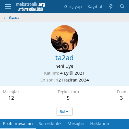
Giriş yap
Kayıt ol
Üyeler
ta2ad
Yeni Üye
Katılım
4 Eylül 2021
En son
12 Haziran 2024
Mesajlar
Tepki skoru
Puan
12
5
3
Bul
Profil mesajları
Son etkinlik
Mesajlar
Hakkında