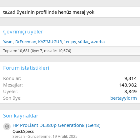
ta2ad üyesinin profilinde henüz mesaj yok.
Çevrimiçi üyeler
Yasin.
DrFreeman
KAZIMUGUR
1enjoy
sütlaç
a.zorba
Toplam: 10,681 (üye: 7, misafir: 10,674)
Forum istatistikleri
Konular
9,314
Mesajlar
148,982
Üyeler
3,849
Son üye
bertayyldrm
Son kaynaklar
HP ProLiant DL380p Generation8 (Gen8)
Kaynak ikon/amblem
QuickSpecs
Sercan
Güncellenme:
19 Aralık 2025