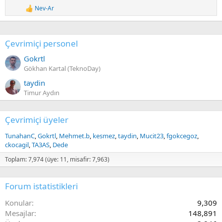
Nev-Ar
R
e
a
c
Çevrimiçi personel
t
i
Gokrtl
o
n
Gökhan Kartal (TeknoDay)
s
taydin
:
Timur Aydın
Çevrimiçi üyeler
TunahanC
Gokrtl
Mehmet.b
kesmez
taydin
Mucit23
fgokcegoz
ckocagil
TA3AS
Dede
Toplam: 7,974 (üye: 11, misafir: 7,963)
Forum istatistikleri
Konular
9,309
Mesajlar
148,891