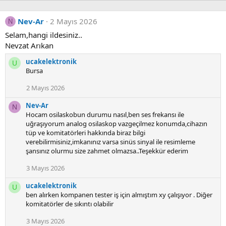
Nev-Ar
2 Mayıs 2026
N
Selam,hangi ildesiniz..
Nevzat Arıkan
ucakelektronik
U
Bursa
2 Mayıs 2026
Nev-Ar
N
Hocam osilaskobun durumu nasıl,ben ses frekansı ile
uğraşıyorum analog osilaskop vazgeçilmez konumda,cihazın
tüp ve komitatörleri hakkında biraz bilgi
verebilirmisiniz,imkanınız varsa sinüs sinyal ile resimleme
şansınız olurmu size zahmet olmazsa..Teşekkür ederim
3 Mayıs 2026
ucakelektronik
U
ben alırken kompanen tester iş için almıştım xy çalışıyor . Diğer
komitatörler de sıkıntı olabilir
3 Mayıs 2026