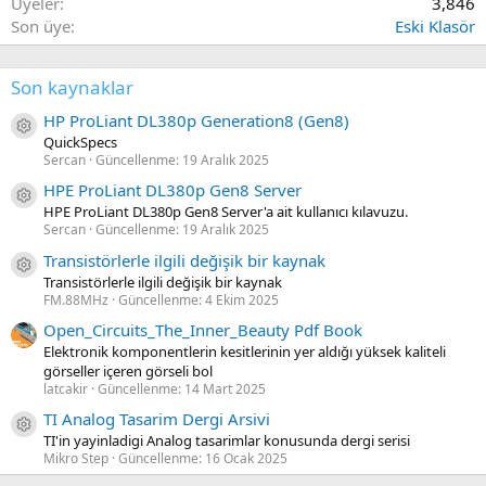
Üyeler
3,846
Son üye
Eski Klasör
Son kaynaklar
HP ProLiant DL380p Generation8 (Gen8)
Kaynak ikon/amblem
QuickSpecs
Sercan
Güncellenme:
19 Aralık 2025
HPE ProLiant DL380p Gen8 Server
Kaynak ikon/amblem
HPE ProLiant DL380p Gen8 Server'a ait kullanıcı kılavuzu.
Sercan
Güncellenme:
19 Aralık 2025
Transistörlerle ilgili değişik bir kaynak
Kaynak ikon/amblem
Transistörlerle ilgili değişik bir kaynak
FM.88MHz
Güncellenme:
4 Ekim 2025
Open_Circuits_The_Inner_Beauty Pdf Book
Elektronik komponentlerin kesitlerinin yer aldığı yüksek kaliteli
görseller içeren görseli bol
latcakir
Güncellenme:
14 Mart 2025
TI Analog Tasarim Dergi Arsivi
Kaynak ikon/amblem
TI'in yayinladigi Analog tasarimlar konusunda dergi serisi
Mikro Step
Güncellenme:
16 Ocak 2025