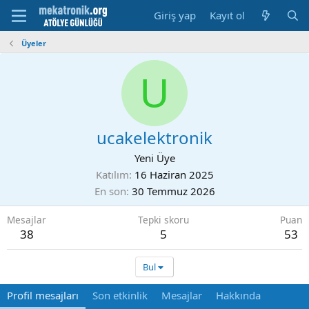
Giriş yap
Kayıt ol
Üyeler
U
ucakelektronik
Yeni Üye
Katılım
16 Haziran 2025
En son
30 Temmuz 2026
Mesajlar
Tepki skoru
Puan
38
5
53
Bul
Profil mesajları
Son etkinlik
Mesajlar
Hakkında