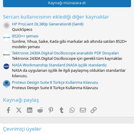
0
Kaynağı münazara et
s
t
a
Sercan kullanıcısının eklediği diğer kaynaklar
r
HP ProLiant DL380p Generation8 (Gen8)
(
Kaynak ikon/amblem
s
QuickSpecs
)
852D++ şeması
Sunline, Yihua, Saike, Kada gibi markalar adı altında satılan 852D+
modelin şeması
Tektronix 2430A Digital Oscilloscope aranabilir PDF Dosyaları
Tektronix 2430A Digital Oscilloscope için gerekli tüm kaynaklar.
NASA Workmanship Standard (NASA işçilik standardı)
NASA da uygulanan işçilik ile ilgili paylaşmış oldukları standartlar
kılavuzu.
Proteus Design Suite 8 Türkçe Kullanma Kılavuzu
Proteus Design Suite 8 Türkçe Kullanma Kılavuzu
Kaynağı paylaş
Facebook
X (Twitter)
LinkedIn
Reddit
Pinterest
Tumblr
WhatsApp
E-posta
Link
Çevrimiçi üyeler