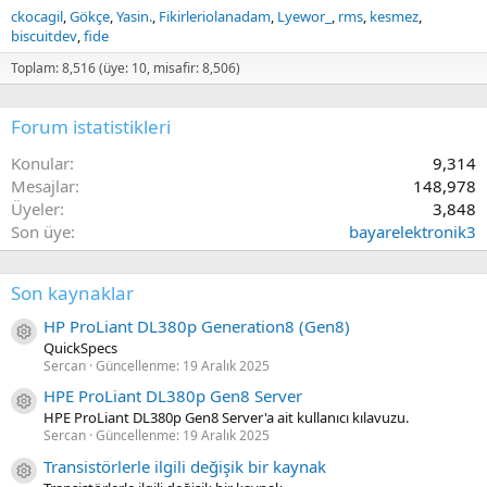
ckocagil
Gökçe
Yasin.
Fikirleriolanadam
Lyewor_
rms
kesmez
biscuitdev
fide
Toplam: 8,516 (üye: 10, misafir: 8,506)
Forum istatistikleri
Konular
9,314
Mesajlar
148,978
Üyeler
3,848
Son üye
bayarelektronik3
Son kaynaklar
HP ProLiant DL380p Generation8 (Gen8)
Kaynak ikon/amblem
QuickSpecs
Sercan
Güncellenme:
19 Aralık 2025
HPE ProLiant DL380p Gen8 Server
Kaynak ikon/amblem
HPE ProLiant DL380p Gen8 Server'a ait kullanıcı kılavuzu.
Sercan
Güncellenme:
19 Aralık 2025
Transistörlerle ilgili değişik bir kaynak
Kaynak ikon/amblem