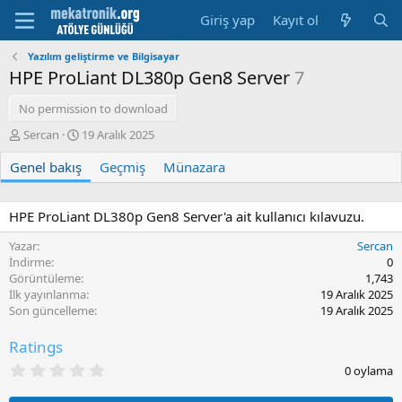
Giriş yap
Kayıt ol
Yazılım geliştirme ve Bilgisayar
HPE ProLiant DL380p Gen8 Server
7
No permission to download
Y
O
Sercan
19 Aralık 2025
a
l
Genel bakış
z
u
Geçmiş
Münazara
a
ş
r
t
u
HPE ProLiant DL380p Gen8 Server'a ait kullanıcı kılavuzu.
r
Yazar
Sercan
m
İndirme
0
a
Görüntüleme
1,743
t
İlk yayınlanma
19 Aralık 2025
a
Son güncelleme
19 Aralık 2025
r
i
h
Ratings
i
0
0 oylama
.
0