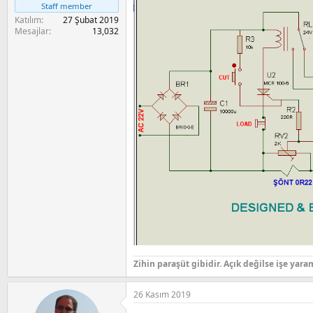
a
i
Staff member
n
Katılım
27 Şubat 2019
Mesajlar
13,032
Zihin paraşüt gibidir. Açık değilse işe yara
26 Kasım 2019