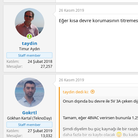
26 Kasım 2019
Eğer kısa devre korumasının titremes
taydin
Timur Aydın
Staff member
Katılım
24 Şubat 2018
Mesajlar
27,257
26 Kasım 2019
taydin dedi ki:
Onun dışında bu devre ile 5V 3A çeken dij
Gokrtl
Tamam, eğer 48VAC verirsen bununla 1.25 -
Gökhan Kartal (TeknoDay)
Staff member
Şimdi diyelim bu güç kaynağı ile bir rasp
Katılım
27 Şubat 2019
daha fazla bir ısı kaybı olacak
Bu kadar
Mesajlar
13,032