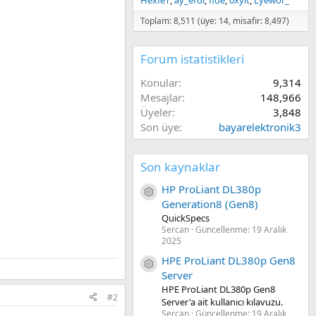
HexfeT
ay_erdi
fide
0xyit
Lyewor_
Toplam: 8,511 (üye: 14, misafir: 8,497)
Forum istatistikleri
Konular
9,314
Mesajlar
148,966
Üyeler
3,848
Son üye
bayarelektronik3
Son kaynaklar
HP ProLiant DL380p
Kaynak ikon/amblem
Generation8 (Gen8)
QuickSpecs
Sercan
Güncellenme:
19 Aralık
2025
HPE ProLiant DL380p Gen8
Kaynak ikon/amblem
Server
HPE ProLiant DL380p Gen8
#2
Server'a ait kullanıcı kılavuzu.
Sercan
Güncellenme:
19 Aralık