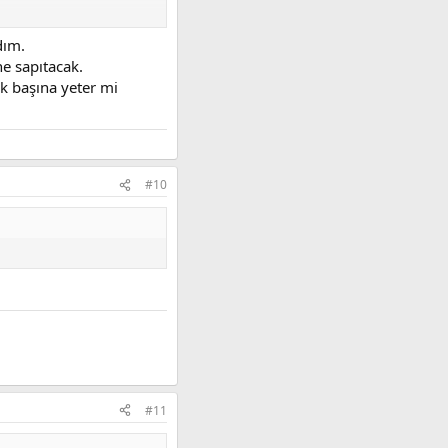
ma o işe soğuduysan tabi
dım.
e sapıtacak.
ek başına yeter mi
#10
#11