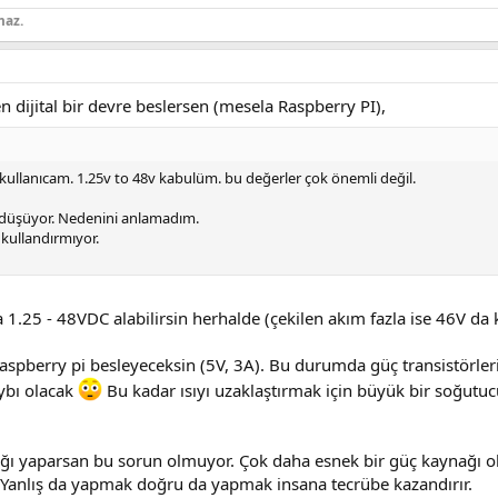
maz.
 dijital bir devre beslersen (mesela Raspberry PI),
k kullanıcam. 1.25v to 48v kabulüm. bu değerler çok önemli değil.
a düşüyor. Nedenini anlamadım.
n kullandırmıyor.
.25 - 48VDC alabilirsin herhalde (çekilen akım fazla ise 46V da k
raspberry pi besleyeceksin (5V, 3A). Bu durumda güç transistörle
aybı olacak
Bu kadar ısıyı uzaklaştırmak için büyük bir soğutuc
ğı yaparsan bu sorun olmuyor. Çok daha esnek bir güç kaynağı ol
 Yanlış da yapmak doğru da yapmak insana tecrübe kazandırır.