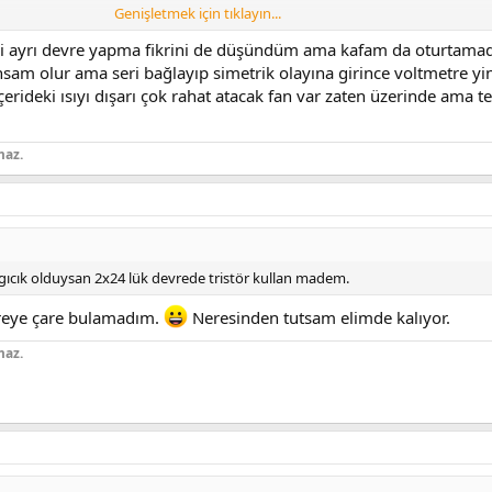
Genişletmek için tıklayın...
aparsan bu sorun olmuyor. Çok daha esnek bir güç kaynağı oluyor elinde. A
ğru da yapmak insana tecrübe kazandırır.
 iki ayrı devre yapma fikrini de düşündüm ama kafam da oturtama
am olur ama seri bağlayıp simetrik olayına girince voltmetre yin
ideki ısıyı dışarı çok rahat atacak fan var zaten üzerinde ama t
maz.
gıcık olduysan 2x24 lük devrede tristör kullan madem.
reye çare bulamadım.
Neresinden tutsam elimde kalıyor.
maz.