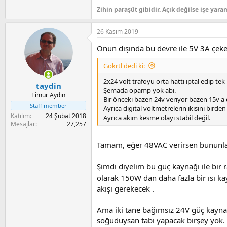
Zihin paraşüt gibidir. Açık değilse işe yara
26 Kasım 2019
Onun dışında bu devre ile 5V 3A çeken
Gokrtl dedi ki:
2x24 volt trafoyu orta hattı iptal edip te
taydin
Şemada opamp yok abi.
Timur Aydın
Bir önceki bazen 24v veriyor bazen 15v 
Staff member
Ayrıca digital voltmetrelerin ikisini birde
Katılım
24 Şubat 2018
Ayrıca akım kesme olayı stabil değil.
Mesajlar
27,257
Tamam, eğer 48VAC verirsen bununla 1
Şimdi diyelim bu güç kaynağı ile bir 
olarak 150W dan daha fazla bir ısı k
akışı gerekecek .
Ama iki tane bağımsız 24V güç kayna
soğuduysan tabi yapacak birşey yok.