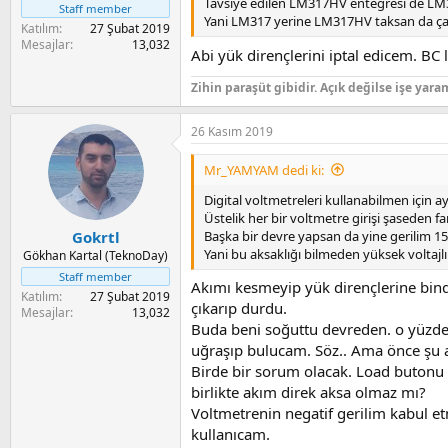
Tavsiye edilen LM317HV entegresi de LM317 
Staff member
Yani LM317 yerine LM317HV taksan da çalı
Katılım
27 Şubat 2019
Mesajlar
13,032
Abi yük dirençlerini iptal edicem. BC 
Zihin paraşüt gibidir. Açık değilse işe yara
26 Kasım 2019
Mr_YAMYAM dedi ki:
Digital voltmetreleri kullanabilmen için ay
Üstelik her bir voltmetre girişi şaseden fa
Başka bir devre yapsan da yine gerilim 15
Gokrtl
Yani bu aksaklığı bilmeden yüksek voltajlı
Gökhan Kartal (TeknoDay)
Staff member
Akımı kesmeyip yük dirençlerine bind
Katılım
27 Şubat 2019
çıkarıp durdu.
Mesajlar
13,032
Buda beni soğuttu devreden. o yüzden
uğraşıp bulucam. Söz.. Ama önce şu
Birde bir sorum olacak. Load butonu r
birlikte akım direk aksa olmaz mı?
Voltmetrenin negatif gerilim kabul et
kullanıcam.