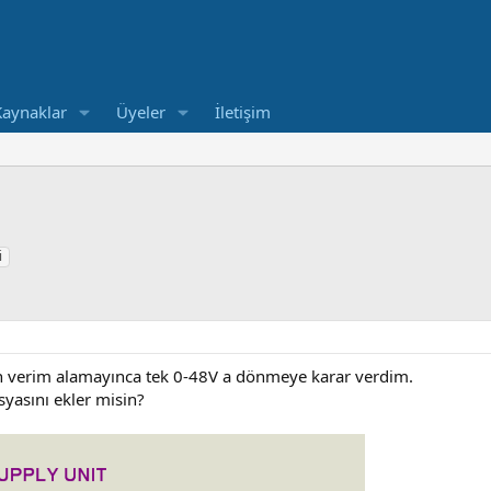
Kaynaklar
Üyeler
İletişim
i
 verim alamayınca tek 0-48V a dönmeye karar verdim.
yasını ekler misin?