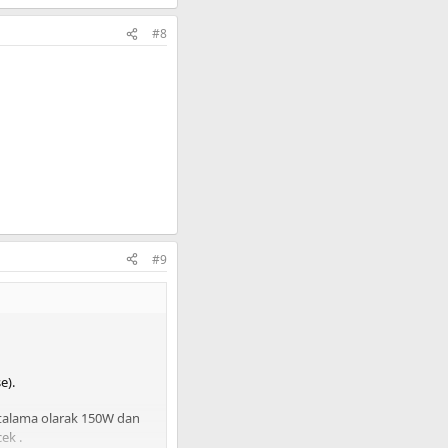
#8
#9
e).
ortalama olarak 150W dan
ek .