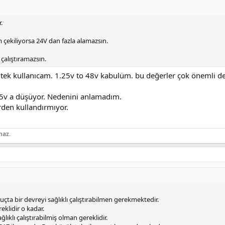
.
m çekiliyorsa 24V dan fazla alamazsın.
çalıştıramazsın.
ip tek kullanıcam. 1.25v to 48v kabulüm. bu değerler çok önemli de
15v a düşüyor. Nedenini anlamadım.
irden kullandırmıyor.
maz.
nuçta bir devreyi sağlıklı çalıştırabilmen gerekmektedir.
klidir o kadar.
ıklı çalıştırabilmiş olman gereklidir.