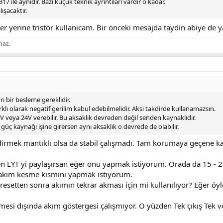
ile aynıdır. Bazı küçük teknik ayrıntıları vardır o kadar.
şacaktır.
ler yerine tristör kullanıcam. Bir önceki mesajda taydin abiye de 
maz.
rı bir besleme gereklidir.
rklı olarak negatif gerilim kabul edebilmelidir. Aksi takdirde kullanamazsın.
V veya 24V verebilir. Bu aksaklık devreden değil senden kaynaklıdır.
 güç kaynağı işine girersen aynı aksaklık o devrede de olabilir.
irmek mantıklı olsa da stabil çalışmadı. Tam korumaya geçene kad
 LYT yi paylaşırsan eğer onu yapmak istiyorum. Orada da 15 - 24 v
 akım kesme kısmını yapmak istiyorum.
esetten sonra akımın tekrar akması için mi kullanılıyor? Eğer öyle
mesi dışında akım göstergesi çalışmıyor. O yüzden Tek çıkış Tek v