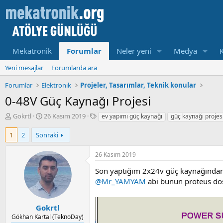
Mekatronik
Forumlar
Neler yeni
Medya
Yeni mesajlar
Forumlarda ara
Forumlar
Elektronik
Projeler, Tasarımlar, Teknik konular
0-48V Güç Kaynağı Projesi
K
B
E
Gokrtl
26 Kasım 2019
ev yapımı güç kaynağı
güç kaynağı projes
o
a
t
n
ş
i
1
2
Sonraki
u
l
k
y
a
e
26 Kasım 2019
u
m
t
b
a
l
Son yaptığım 2x24v güç kaynağından
a
t
e
@Mr_YAMYAM
abi bunun proteus dos
ş
a
r
l
r
a
i
Gokrtl
t
h
Gökhan Kartal (TeknoDay)