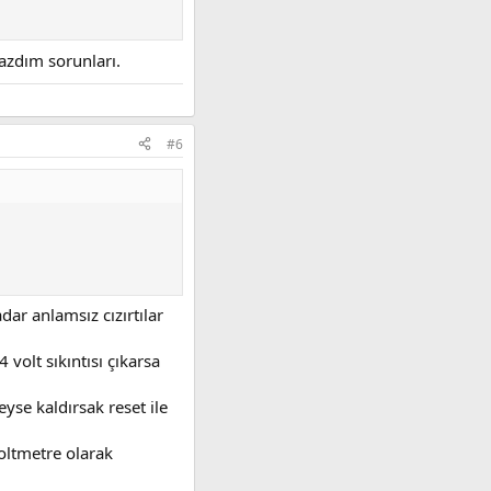
yazdım sorunları.
#6
ar anlamsız cızırtılar
olt sıkıntısı çıkarsa
yse kaldırsak reset ile
oltmetre olarak