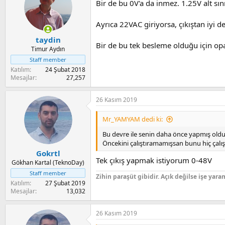
Bir de bu 0V'a da inmez. 1.25V alt sını
Ayrıca 22VAC giriyorsa, çıkıştan iyi d
taydin
Bir de bu tek besleme olduğu için op
Timur Aydın
Staff member
Katılım
24 Şubat 2018
Mesajlar
27,257
26 Kasım 2019
Mr_YAMYAM dedi ki:
Bu devre ile senin daha önce yapmış oldu
Öncekini çalıştıramamışsan bunu hiç çalış
Gokrtl
Tek çıkış yapmak istiyorum 0-48V
Gökhan Kartal (TeknoDay)
Staff member
Zihin paraşüt gibidir. Açık değilse işe yara
Katılım
27 Şubat 2019
Mesajlar
13,032
26 Kasım 2019