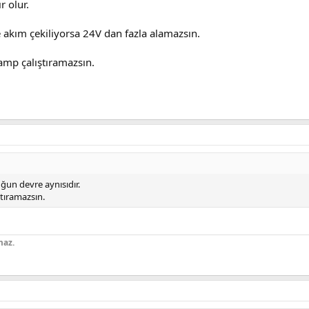
r olur.
e akım çekiliyorsa 24V dan fazla alamazsın.
amp çalıştıramazsın.
ğun devre aynısıdır.
tıramazsın.
maz.