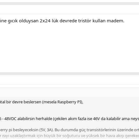
ine gıcık olduysan 2x24 lük devrede tristör kullan madem.
ital bir devre beslersen (mesela Raspberry PI),
 48VDC alabilirsin herhalde (çekilen akım fazla ise 46V da kalabilir ama neys
berry pi besleyeceksin (5V, 3A). Bu durumda güç transistörlerinin üzerinde 
 ısıyı uzaklaştırmak için büyük bir soğutucu ve yüksek bir hava akışı gerekec