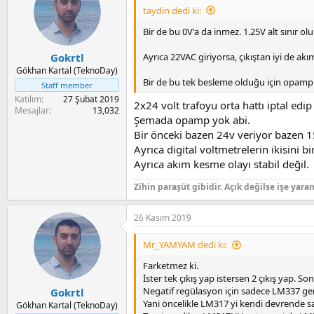
taydin dedi ki:
Bir de bu 0V'a da inmez. 1.25V alt sınır olur
Ayrıca 22VAC giriyorsa, çıkıştan iyi de akı
Gokrtl
Gökhan Kartal (TeknoDay)
Bir de bu tek besleme olduğu için opamp 
Staff member
Katılım
27 Şubat 2019
2x24 volt trafoyu orta hattı iptal ed
Mesajlar
13,032
Şemada opamp yok abi.
Bir önceki bazen 24v veriyor bazen 
Ayrıca digital voltmetrelerin ikisini b
Ayrıca akım kesme olayı stabil değil.
Zihin paraşüt gibidir. Açık değilse işe yara
26 Kasım 2019
Mr_YAMYAM dedi ki:
Farketmez ki.
İster tek çıkış yap istersen 2 çıkış yap. So
Negatif regülasyon için sadece LM337 gere
Gokrtl
Yani öncelikle LM317 yi kendi devrende sağl
Gökhan Kartal (TeknoDay)