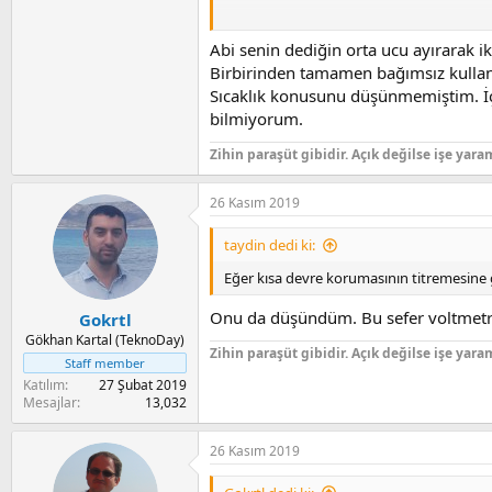
Ama iki tane bağımsız 24V güç kaynağı y
yapacak birşey yok. Yanlış da yapmak do
Abi senin dediğin orta ucu ayırarak
Birbirinden tamamen bağımsız kullans
Sıcaklık konusunu düşünmemiştim. İçer
bilmiyorum.
Zihin paraşüt gibidir. Açık değilse işe yara
26 Kasım 2019
taydin dedi ki:
Eğer kısa devre korumasının titremesine 
Onu da düşündüm. Bu sefer voltmet
Gokrtl
Gökhan Kartal (TeknoDay)
Zihin paraşüt gibidir. Açık değilse işe yara
Staff member
Katılım
27 Şubat 2019
Mesajlar
13,032
26 Kasım 2019