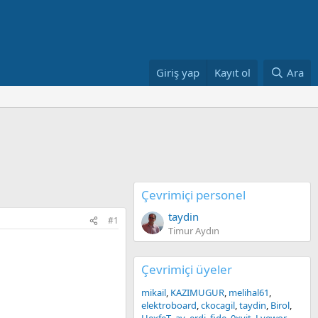
Giriş yap
Kayıt ol
Ara
Çevrimiçi personel
taydin
#1
Timur Aydın
Çevrimiçi üyeler
mikail
KAZIMUGUR
melihal61
elektroboard
ckocagil
taydin
Birol