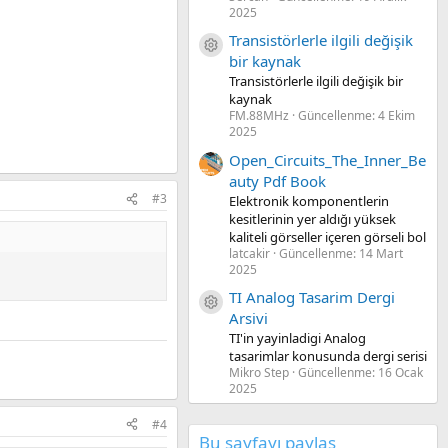
2025
Transistörlerle ilgili değişik
Kaynak ikon/amblem
bir kaynak
Transistörlerle ilgili değişik bir
kaynak
FM.88MHz
Güncellenme:
4 Ekim
2025
Open_Circuits_The_Inner_Be
auty Pdf Book
#3
Elektronik komponentlerin
kesitlerinin yer aldığı yüksek
kaliteli görseller içeren görseli bol
latcakir
Güncellenme:
14 Mart
2025
TI Analog Tasarim Dergi
Kaynak ikon/amblem
Arsivi
TI'in yayinladigi Analog
tasarimlar konusunda dergi serisi
Mikro Step
Güncellenme:
16 Ocak
2025
#4
Bu sayfayı paylaş