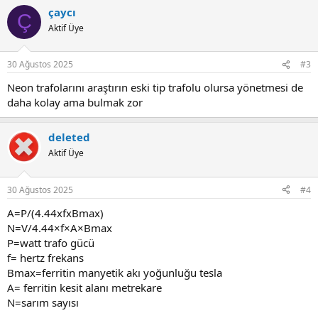
çaycı
Ç
Aktif Üye
30 Ağustos 2025
#3
Neon trafolarını araştırın eski tip trafolu olursa yönetmesi de
daha kolay ama bulmak zor
deleted
Aktif Üye
30 Ağustos 2025
#4
A=P/(4.44xfxBmax)
N=V/4.44×f×A×Bmax
P=watt trafo gücü
f= hertz frekans
Bmax=ferritin manyetik akı yoğunluğu tesla
A= ferritin kesit alanı metrekare
N=sarım sayısı