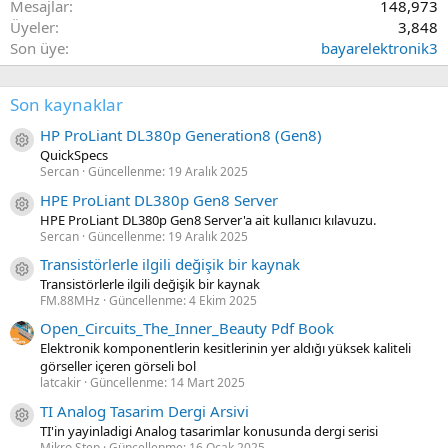
Mesajlar
148,973
Üyeler
3,848
Son üye
bayarelektronik3
Son kaynaklar
HP ProLiant DL380p Generation8 (Gen8)
Kaynak ikon/amblem
QuickSpecs
Sercan
Güncellenme:
19 Aralık 2025
HPE ProLiant DL380p Gen8 Server
Kaynak ikon/amblem
HPE ProLiant DL380p Gen8 Server'a ait kullanıcı kılavuzu.
Sercan
Güncellenme:
19 Aralık 2025
Transistörlerle ilgili değişik bir kaynak
Kaynak ikon/amblem
Transistörlerle ilgili değişik bir kaynak
FM.88MHz
Güncellenme:
4 Ekim 2025
Open_Circuits_The_Inner_Beauty Pdf Book
Elektronik komponentlerin kesitlerinin yer aldığı yüksek kaliteli
görseller içeren görseli bol
latcakir
Güncellenme:
14 Mart 2025
TI Analog Tasarim Dergi Arsivi
Kaynak ikon/amblem
TI'in yayinladigi Analog tasarimlar konusunda dergi serisi
Mikro Step
Güncellenme:
16 Ocak 2025