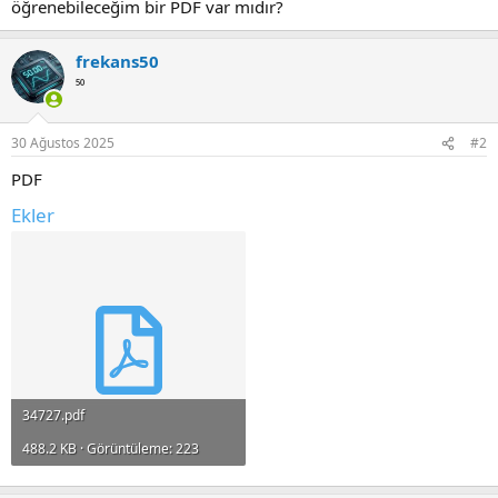
öğrenebileceğim bir PDF var mıdır?
frekans50
⁵⁰
30 Ağustos 2025
#2
PDF
Ekler
34727.pdf
488.2 KB · Görüntüleme: 223