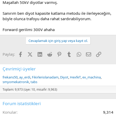
Maşallah 50kV diyotlar varmış.
Sanırım ben diyot kapasite katlama metodu ile ilerleyeceğim,
böyle olunca trafoyu daha rahat sardırabiliyorum.
Forward gerilimi 300V ahaha
Cevaplamak için giriş yap veya kayıt ol.
Facebook
X (Twitter)
LinkedIn
Reddit
Pinterest
Tumblr
WhatsApp
E-posta
Link
Paylaş:
Çevrimiçi üyeler
frekans50
ay_erdi
Fikirleriolanadam
Diyot
HexfeT
ex_machina
smyomekatronik
tabs
Toplam: 9,973 (üye: 10, misafir: 9,963)
Forum istatistikleri
Konular
9,314