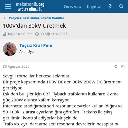
Giriş yap
Kayıt ol
Projeler, Tasarımlar, Teknik konular
100V'dan 30kV Üretmek
K
B
Taçsız Kral Pele
30 Ağustos 2025
o
a
n
ş
Taçsız Kral Pele
u
l
Aktif Üye
y
a
u
m
b
a
30 Ağustos 2025
#1
a
t
ş
a
Sevgili romalılar herkese selamlar.
l
r
Bir proje kapsamında 100V DC'den 30kV 200W DC üretmem
a
i
gerekiyor.
t
h
Eskiden bu işler için CRT Flyback trafolarını kullanırdık ama
a
i
güç 200W olunca kafam karışıyor.
n
İnternette aradığımda seri rezonant devreler kullanıldığını ve
50-100kHz arası ayarlandığını gördüm. Frekans ile çıkış
gerilimini kontrol ediyorlar bir şekilde.
Trafo vb. ayrı dert ama seri resonant devrelerin hesaplarını