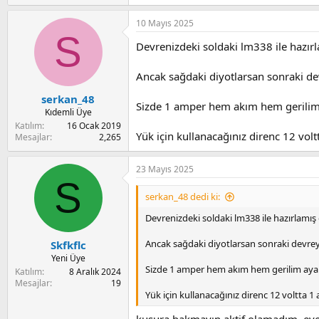
e
a
10 Mayıs 2025
c
S
t
Devrenizdeki soldaki lm338 ile hazırla
i
o
n
Ancak sağdaki diyotlarsan sonraki d
s
:
serkan_48
Sizde 1 amper hem akım hem gerilim 
Kıdemli Üye
Katılım
16 Ocak 2019
Yük için kullanacağınız direnc 12 vo
Mesajlar
2,265
23 Mayıs 2025
S
serkan_48 dedi ki:
Devrenizdeki soldaki lm338 ile hazırlamış 
Ancak sağdaki diyotlarsan sonraki devre
Skfkflc
Yeni Üye
Sizde 1 amper hem akım hem gerilim ayarı
Katılım
8 Aralık 2024
Mesajlar
19
Yük için kullanacağınız direnc 12 voltta 
kusura bakmayın aktif olamadım, eve