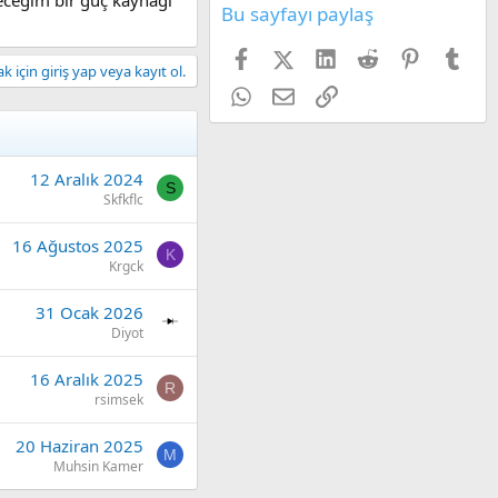
Bu sayfayı paylaş
Facebook
X (Twitter)
LinkedIn
Reddit
Pinterest
Tum
 için giriş yap veya kayıt ol.
WhatsApp
E-posta
Link
12 Aralık 2024
S
Skfkflc
16 Ağustos 2025
K
Krgck
31 Ocak 2026
Diyot
16 Aralık 2025
R
rsimsek
20 Haziran 2025
M
Muhsin Kamer