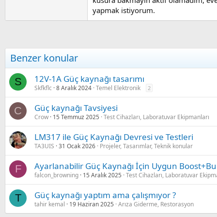
yapmak istiyorum.
Benzer konular
12V-1A Güç kaynağı tasarımı
S
Skfkflc
8 Aralık 2024
Temel Elektronik
2
Güç kaynağı Tavsiyesi
C
Crow
15 Temmuz 2025
Test Cihazları, Laboratuvar Ekipmanları
LM317 ile Güç Kaynağı Devresi ve Testleri
TA3UIS
31 Ocak 2026
Projeler, Tasarımlar, Teknik konular
Ayarlanabilir Güç Kaynağı İçin Uygun Boost+Bu
F
falcon_browning
15 Aralık 2025
Test Cihazları, Laboratuvar Ekipm
Güç kaynağı yaptım ama çalışmıyor ?
T
tahir kemal
19 Haziran 2025
Arıza Giderme, Restorasyon