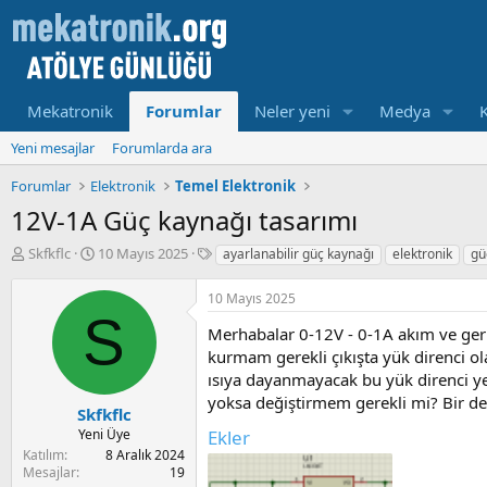
Mekatronik
Forumlar
Neler yeni
Medya
Yeni mesajlar
Forumlarda ara
Forumlar
Elektronik
Temel Elektronik
12V-1A Güç kaynağı tasarımı
K
B
E
Skfkflc
10 Mayıs 2025
ayarlanabilir güç kaynağı
elektronik
gü
o
a
t
n
ş
i
10 Mayıs 2025
u
l
k
S
y
a
e
Merhabalar 0-12V - 0-1A akım ve geri
u
m
t
kurmam gerekli çıkışta yük direnci o
b
a
l
ısıya dayanmayacak bu yük direnci ye
a
t
e
yoksa değiştirmem gerekli mi? Bir de 
ş
a
r
Skfkflc
l
r
Yeni Üye
Ekler
a
i
Katılım
8 Aralık 2024
t
h
Mesajlar
19