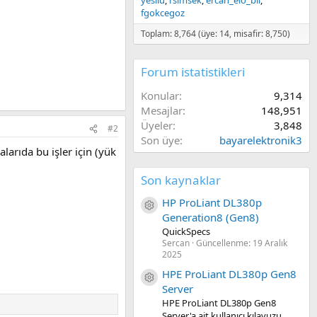
yesilu
rsimsek
ercan_elo_bil
fgokcegoz
Toplam: 8,764 (üye: 14, misafir: 8,750)
Forum istatistikleri
Konular
9,314
Mesajlar
148,951
Üyeler
3,848
#2
Son üye
bayarelektronik3
larıda bu işler için (yük
Son kaynaklar
HP ProLiant DL380p
Kaynak ikon/amblem
Generation8 (Gen8)
QuickSpecs
Sercan
Güncellenme:
19 Aralık
2025
HPE ProLiant DL380p Gen8
Kaynak ikon/amblem
Server
HPE ProLiant DL380p Gen8
Server'a ait kullanıcı kılavuzu.