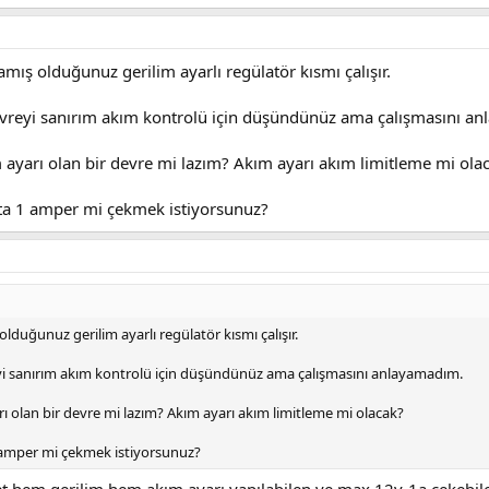
mış olduğunuz gerilim ayarlı regülatör kısmı çalışır.
evreyi sanırım akım kontrolü için düşündünüz ama çalışmasını a
ayarı olan bir devre mi lazım? Akım ayarı akım limitleme mi ola
ltta 1 amper mi çekmek istiyorsunuz?
olduğunuz gerilim ayarlı regülatör kısmı çalışır.
yi sanırım akım kontrolü için düşündünüz ama çalışmasını anlayamadım.
 olan bir devre mi lazım? Akım ayarı akım limitleme mi olacak?
1 amper mi çekmek istiyorsunuz?
t hem gerilim hem akım ayarı yapılabilen ve max 12v-1a cekebil