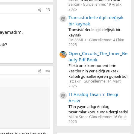
Sercan
Güncellenme:
19 Aralık
2025
#3
Transistörlerle ilgili değişik
Kaynak ikon/amblem
bir kaynak
Transistörlerle ilgili değişik bir
nlayamadım.
kaynak
FM.88MHz
Güncellenme:
4 Ekim
cak?
2025
Open_Circuits_The_Inner_Be
auty Pdf Book
Elektronik komponentlerin
kesitlerinin yer aldığı yüksek
#4
kaliteli görseller içeren görseli bol
latcakir
Güncellenme:
14 Mart
2025
TI Analog Tasarim Dergi
Kaynak ikon/amblem
Arsivi
TI'in yayinladigi Analog
tasarimlar konusunda dergi serisi
Mikro Step
Güncellenme:
16 Ocak
2025
ecegim bir güç kaynağı