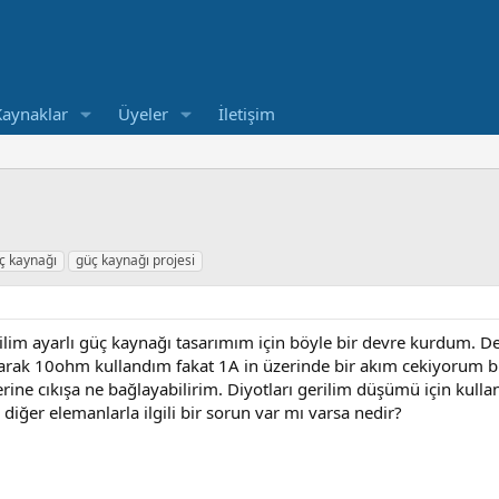
Kaynaklar
Üyeler
İletişim
ç kaynağı
güç kaynağı projesi
lim ayarlı güç kaynağı tasarımım için böyle bir devre kurdum. De
larak 10ohm kullandım fakat 1A in üzerinde bir akım cekiyorum 
rine cıkışa ne bağlayabilirim. Diyotları gerilim düşümü için ku
diğer elemanlarla ilgili bir sorun var mı varsa nedir?