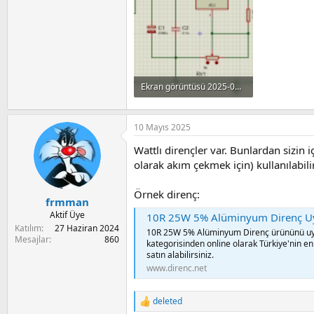
a
i
n
Ekran görüntüsü 2025-05-10 152055.png
44.8 KB · Görüntüleme: 209
10 Mayıs 2025
Wattlı dirençler var. Bunlardan sizin i
olarak akım çekmek için) kullanılabilir
Örnek direnç:
frmman
Aktif Üye
10R 25W 5% Alüminyum Direnç Uygu
Katılım
27 Haziran 2024
10R 25W 5% Alüminyum Direnç ürününü uygu
Mesajlar
860
kategorisinden online olarak Türkiye'nin e
satın alabilirsiniz.
www.direnc.net
deleted
R