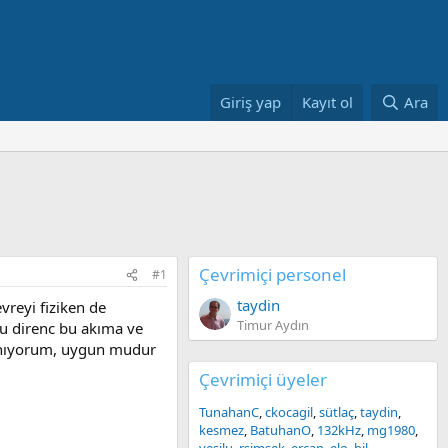
Giriş yap
Kayıt ol
Ara
Çevrimiçi personel
#1
taydin
vreyi fiziken de
Timur Aydın
bu direnc bu akıma ve
llanıyorum, uygun mudur
Çevrimiçi üyeler
TunahanC
ckocagil
sütlaç
taydin
kesmez
BatuhanO
132kHz
mg1980