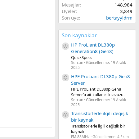
Mesajlar
148,984
Üyeler
3,849
Son üye
bertayyldrm
Son kaynaklar
HP ProLiant DL380p
Kaynak ikon/amblem
Generation8 (Gen8)
QuickSpecs
Sercan
Güncellenme:
19 Aralık
2025
HPE ProLiant DL380p Gen8
Kaynak ikon/amblem
Server
HPE ProLiant DL380p Gen8
Server'a ait kullanıcı kılavuzu.
Sercan
Güncellenme:
19 Aralık
2025
Transistörlerle ilgili değişik
Kaynak ikon/amblem
bir kaynak
Transistörlerle ilgili değişik bir
kaynak
FM.88MHz
Güncellenme:
4 Ekim