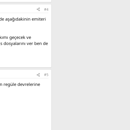
#4
de aşağıdakinin emiteri
akımı geçecek ve
s dosyalarını ver ben de
#5
un regüle devrelerine