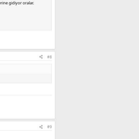
ine gidiyor oralar.
#8
#9