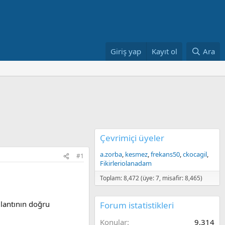
Giriş yap
Kayıt ol
Ara
Çevrimiçi üyeler
a.zorba
kesmez
frekans50
ckocagil
#1
Fikirleriolanadam
Toplam: 8,472 (üye: 7, misafir: 8,465)
lantının doğru
Forum istatistikleri
Konular
9,314