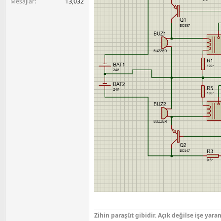
Mesajlar
13,032
Zihin paraşüt gibidir. Açık değilse işe yara