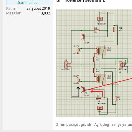
Bir incelersen sevinirim.
a
i
Staff member
n
Katılım
27 Şubat 2019
Mesajlar
13,032
Zihin paraşüt gibidir. Açık değilse işe yara