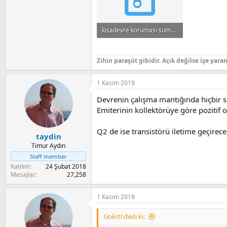
kısadevre koruması sumüle hali.zip
23 KB · Görüntüleme: 584
Zihin paraşüt gibidir. Açık değilse işe yara
1 Kasım 2019
Devrenin çalışma mantığında hiçbir 
Emiterinin kollektörüye göre pozitif o
Q2 de ise transistörü iletime geçirece
taydin
Timur Aydın
Staff member
Katılım
24 Şubat 2018
Mesajlar
27,258
1 Kasım 2019
Gokrtl dedi ki: