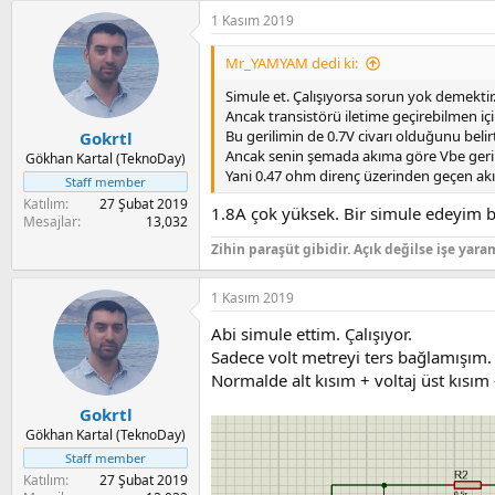
1 Kasım 2019
Mr_YAMYAM dedi ki:
Simule et. Çalışıyorsa sorun yok demektir
Ancak transistörü iletime geçirebilmen içi
Bu gerilimin de 0.7V civarı olduğunu beli
Gokrtl
Ancak senin şemada akıma göre Vbe geril
Gökhan Kartal (TeknoDay)
Yani 0.47 ohm direnç üzerinden geçen akım
Staff member
Katılım
27 Şubat 2019
1.8A çok yüksek. Bir simule edeyim b
Mesajlar
13,032
Zihin paraşüt gibidir. Açık değilse işe yara
1 Kasım 2019
Abi simule ettim. Çalışıyor.
Sadece volt metreyi ters bağlamışım. 
Normalde alt kısım + voltaj üst kısım -
Gokrtl
Gökhan Kartal (TeknoDay)
Staff member
Katılım
27 Şubat 2019