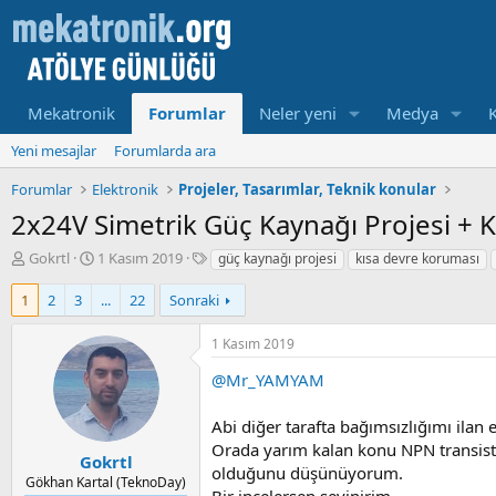
Mekatronik
Forumlar
Neler yeni
Medya
Yeni mesajlar
Forumlarda ara
Forumlar
Elektronik
Projeler, Tasarımlar, Teknik konular
2x24V Simetrik Güç Kaynağı Projesi + 
K
B
E
Gokrtl
1 Kasım 2019
güç kaynağı projesi
kısa devre koruması
o
a
t
n
ş
i
1
2
3
...
22
Sonraki
u
l
k
y
a
e
1 Kasım 2019
u
m
t
b
a
l
@Mr_YAMYAM
a
t
e
ş
a
r
Abi diğer tarafta bağımsızlığımı ilan 
l
r
Orada yarım kalan konu NPN transist
a
i
Gokrtl
olduğunu düşünüyorum.
t
h
Gökhan Kartal (TeknoDay)