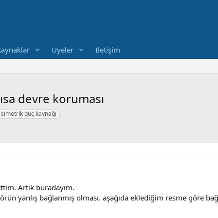
Kaynaklar
Üyeler
İletişim
Kısa devre koruması
simetrik güç kaynağı
ettim. Artık buradayım.
örün yanlış bağlanmış olması. aşağıda eklediğim resme göre bağ