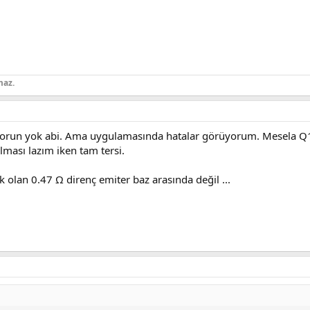
maz.
sorun yok abi. Ama uygulamasında hatalar görüyorum. Mesela Q1 
lması lazım iken tam tersi.
k olan 0.47 Ω direnç emiter baz arasında değil ...