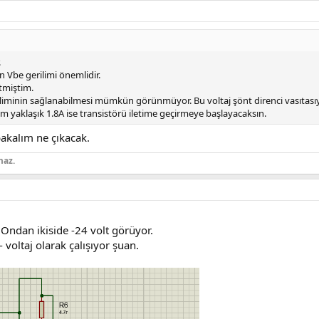
.
n Vbe gerilimi önemlidir.
rtmiştim.
iminin sağlanabilmesi mümkün görünmüyor. Bu voltaj şönt direnci vasıtasıy
 yaklaşık 1.8A ise transistörü iletime geçirmeye başlayacaksın.
akalım ne çıkacak.
maz.
Ondan ikiside -24 volt görüyor.
 voltaj olarak çalışıyor şuan.