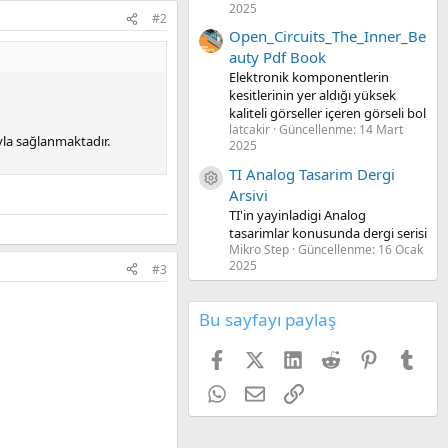
2025
#2
Open_Circuits_The_Inner_Be
auty Pdf Book
Elektronik komponentlerin
kesitlerinin yer aldığı yüksek
kaliteli görseller içeren görseli bol
latcakir
Güncellenme:
14 Mart
la sağlanmaktadır.
2025
TI Analog Tasarim Dergi
Kaynak ikon/amblem
Arsivi
TI'in yayinladigi Analog
tasarimlar konusunda dergi serisi
Mikro Step
Güncellenme:
16 Ocak
2025
#3
Bu sayfayı paylaş
Facebook
X (Twitter)
LinkedIn
Reddit
Pinterest
Tum
WhatsApp
E-posta
Link