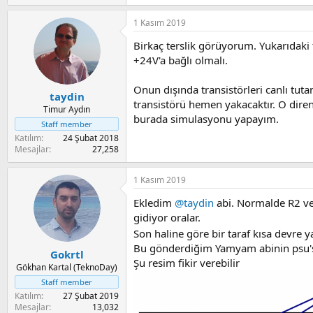
1 Kasım 2019
Birkaç terslik görüyorum. Yukarıdaki 
+24V'a bağlı olmalı.
Onun dışında transistörleri canlı tut
taydin
transistörü hemen yakacaktır. O dire
Timur Aydın
burada simulasyonu yapayım.
Staff member
Katılım
24 Şubat 2018
Mesajlar
27,258
1 Kasım 2019
Ekledim
@taydin
abi. Normalde R2 ve 
gidiyor oralar.
Son haline göre bir taraf kısa devre ya
Bu gönderdiğim Yamyam abinin psu's
Gokrtl
Şu resim fikir verebilir
Gökhan Kartal (TeknoDay)
Staff member
Katılım
27 Şubat 2019
Mesajlar
13,032