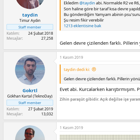
Ekledim
@taydin
abi. Normalde R2 ve R6, R
Son haline göre bir taraf kısa devre yapıld
taydin
Bu gönderdiğim Yamyam abinin psu'suna 
Şu resim fikir verebilir
Timur Aydın
1213 eklentisine bak
Staff member
Katılım
24 Şubat 2018
Mesajlar
27,258
Gelen devre çizilenden farklı. Pilleri
1 Kasım 2019
taydin dedi ki:
Gelen devre çizilenden farklı. Pillerin yö
Evet abi. Kurcalarken karıştırmışım. 
Gokrtl
Gökhan Kartal (TeknoDay)
Zihin paraşüt gibidir. Açık değilse işe yara
Staff member
Katılım
27 Şubat 2019
Mesajlar
13,032
1 Kasım 2019