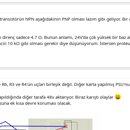
transistörün NPN aşağıdakinin PNP olması lazım gibi geliyor. Bir 
an direnç sadece 4.7 Ω. Bunun anlamı, 24V'da çok yüksek bir baz 
ncin 10 kΩ gibi olması gerekir diye düşünüyorum. İstersen proteu
R6, R3 ve R4'ün uçları birleşik değil. Diğer karta yapılmış PSU'n
pıldığında diğer tarafa 48v aktarıyor. Biraz karıştı olaylar
una ek kısa devre koruması olacak.