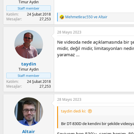
Timur Aydın
Staff member
Katılım
24 Şubat 2018
Mehmetkrac550
ve
Altair
R
Mesajlar
27,253
e
a
28 Mayıs 2023
c
t
Ne videoda nede açıklamasında bir şe
i
o
midir, değil midir, limitasyonları ned
n
yaramaz ...
s
:
taydin
Timur Aydın
Staff member
Katılım
24 Şubat 2018
Mesajlar
27,253
28 Mayıs 2023
taydin dedi ki:
Bir DT-830D de kendini bir şekilde videoy
Altair
Seviyom ben 830'u, canim benim. 80 Tl