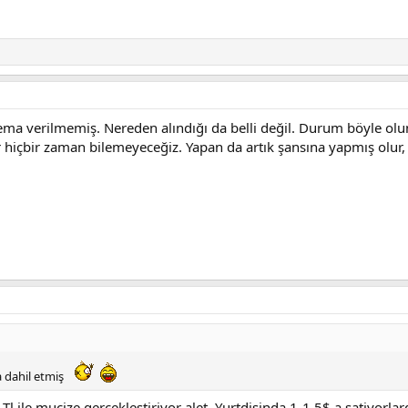
ma verilmemiş. Nereden alındığı da belli değil. Durum böyle olu
ir hiçbir zaman bilemeyeceğiz. Yapan da artık şansına yapmış olur,
a dahil etmiş
 ile mucize gerceklestiriyor alet. Yurtdisinda 1-1,5$ a satiyorlar