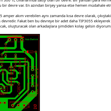
 300 TL civarlarında satışı olan bir devre. Bir yandan para verm
u bir devre var. En azından birşey yansa etse hemen müdahale e
 5 amper akım verebilen aynı zamanda kısa devre olarak, çıkıştaki
ş devredir. Fakat ben bu devreye bir adet daha TIP3055 ekleyere
cak, oluşturacak olan arkadaşlara şimdiden kolay gelsin diyorum, 