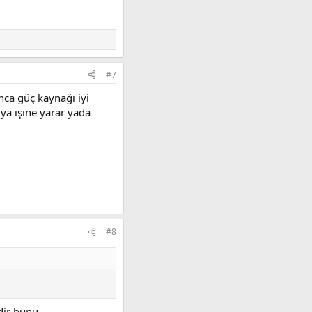
#7
nca güç kaynağı iyi
 ya işine yarar yada
#8
dir bunu.