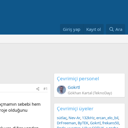
Giriş yap
Kayıt ol
Ara
Çevrimiçi personel
Gokrtl
#1
Gökhan Kartal (TeknoDay)
yu açmamın sebebi hem
Çevrimiçi üyeler
 proje olduğunu
sütlaç
Nev-Ar
132kHz
ercan_elo_bil
DrFreeman
ByTEK
Gokrtl
frekans50