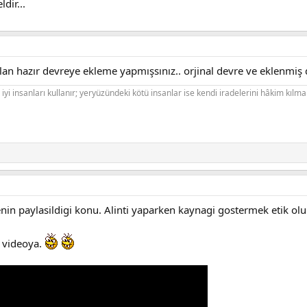
dir...
tılan hazır devreye ekleme yapmışsınız.. orjinal devre ve eklenmiş
iyi insanları kullanır; yeryüzündeki kötü insanlar ise kendi iradelerini hâkim kılmak
enin paylasildigi konu. Alinti yaparken kaynagi gostermek etik olu
 videoya.