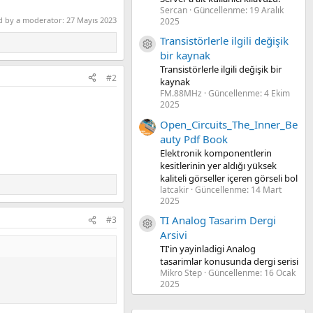
Sercan
Güncellenme:
19 Aralık
ed by a moderator:
27 Mayıs 2023
2025
Transistörlerle ilgili değişik
Kaynak ikon/amblem
bir kaynak
Transistörlerle ilgili değişik bir
#2
kaynak
FM.88MHz
Güncellenme:
4 Ekim
2025
Open_Circuits_The_Inner_Be
auty Pdf Book
Elektronik komponentlerin
kesitlerinin yer aldığı yüksek
kaliteli görseller içeren görseli bol
latcakir
Güncellenme:
14 Mart
2025
TI Analog Tasarim Dergi
#3
Kaynak ikon/amblem
Arsivi
TI'in yayinladigi Analog
tasarimlar konusunda dergi serisi
Mikro Step
Güncellenme:
16 Ocak
2025