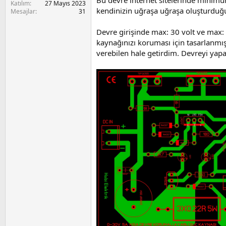
Bu devre internet sitelerinde minimum
a
i
Katılım
27 Mayıs 2023
n
kendinizin uğraşa uğraşa oluşturduğ
Mesajlar
31
Devre girişinde max: 30 volt ve max:
kaynağınızı koruması için tasarlanmı
verebilen hale getirdim. Devreyi yapa