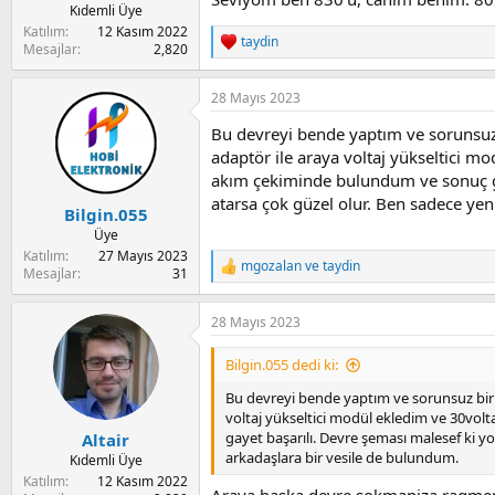
Kıdemli Üye
Katılım
12 Kasım 2022
taydin
R
Mesajlar
2,820
e
a
28 Mayıs 2023
c
t
Bu devreyi bende yaptım ve sorunsuz 
i
o
adaptör ile araya voltaj yükseltici m
n
akım çekiminde bulundum ve sonuç gay
s
atarsa çok güzel olur. Ben sadece yen
:
Bilgin.055
Üye
Katılım
27 Mayıs 2023
mgozalan
ve
taydin
R
Mesajlar
31
e
a
28 Mayıs 2023
c
t
i
Bilgin.055 dedi ki:
o
n
Bu devreyi bende yaptım ve sorunsuz bir ş
s
voltaj yükseltici modül ekledim ve 30vo
:
gayet başarılı. Devre şeması malesef ki yo
Altair
arkadaşlara bir vesile de bulundum.
Kıdemli Üye
Katılım
12 Kasım 2022
Araya baska devre sokmaniza ragmen 