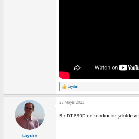
taydin
R
e
a
28 Mayıs 2023
c
t
i
Bir DT-830D de kendini bir şekilde v
o
n
s
:
taydin