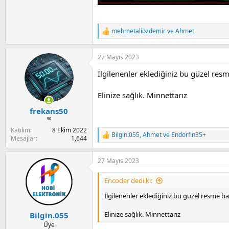
mehmetaliözdemir
ve
Ahmet
R
e
a
27 Mayıs 2023
c
t
İlgilenenler eklediğiniz bu güzel res
i
o
n
Elinize sağlık. Minnettarız
s
:
frekans50
⁵⁰
Katılım
8 Ekim 2022
Bilgin.055
,
Ahmet
ve
Endorfin35+
R
Mesajlar
1,644
e
a
27 Mayıs 2023
c
t
i
Encoder dedi ki:
o
n
İlgilenenler eklediğiniz bu güzel resme ba
s
:
Elinize sağlık. Minnettarız
Bilgin.055
Üye