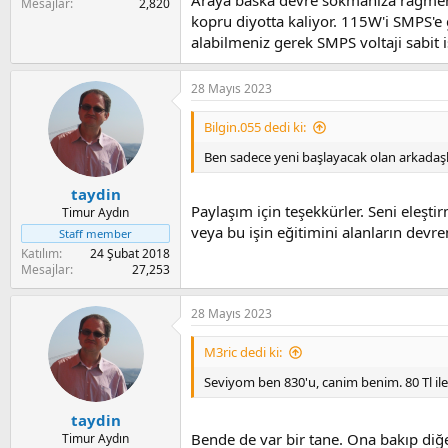
Mesajlar
2,820
kopru diyotta kaliyor. 115W'i SMPS'e 
alabilmeniz gerek SMPS voltaji sabit
28 Mayıs 2023
Bilgin.055 dedi ki:
Ben sadece yeni başlayacak olan arkadaş
taydin
Paylaşım için teşekkürler. Seni eleşt
Timur Aydın
veya bu işin eğitimini alanların devr
Staff member
Katılım
24 Şubat 2018
Mesajlar
27,253
28 Mayıs 2023
M3ric dedi ki:
Seviyom ben 830'u, canim benim. 80 Tl ile 
taydin
Bende de var bir tane. Ona bakıp d
Timur Aydın