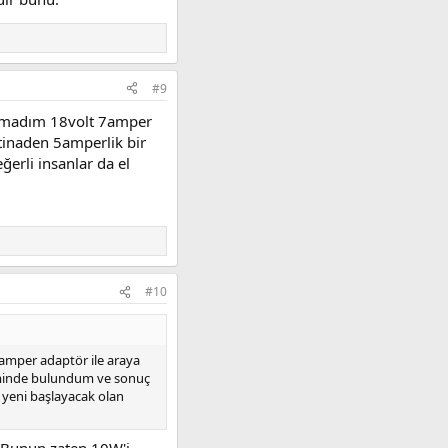
#9
alamadım 18volt 7amper
stinaden 5amperlik bir
erli insanlar da el
#10
7amper adaptör ile araya
kiminde bulundum ve sonuç
e yeni başlayacak olan
. Bunun zaten 10W'i