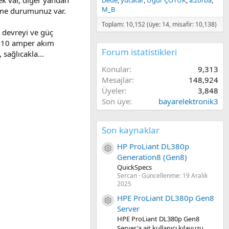
ek var, diğer yandan
Dede
yucatar
Uğur ÇOTUK
a.zorba
M_B
tme durumunuz var.
Toplam: 10,152 (üye: 14, misafir: 10,138)
 devreyi ve güç
k 10 amper akım
Forum istatistikleri
sağlıcakla...
Konular
9,313
Mesajlar
148,924
Üyeler
3,848
Son üye
bayarelektronik3
Son kaynaklar
HP ProLiant DL380p
Kaynak ikon/amblem
Generation8 (Gen8)
QuickSpecs
Sercan
Güncellenme:
19 Aralık
2025
HPE ProLiant DL380p Gen8
Kaynak ikon/amblem
Server
HPE ProLiant DL380p Gen8
Server'a ait kullanıcı kılavuzu.