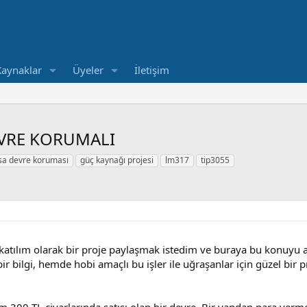
Kaynaklar
Üyeler
İletişim
DEVRE KORUMALI
ısa devre koruması
güç kaynağı projesi
lm317
tip3055
lk katılım olarak bir proje paylaşmak istedim ve buraya bu konu
bir bilgi, hemde hobi amaçlı bu işler ile uğraşanlar için güzel bir