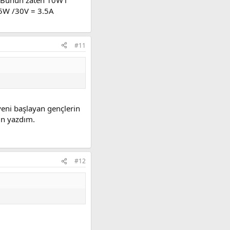
105W /30V = 3.5A
#11
yeni başlayan gençlerin
in yazdım.
#12