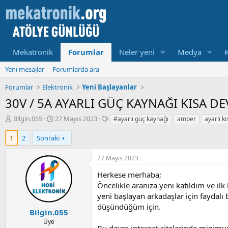
Mekatronik
Forumlar
Neler yeni
Medya
Yeni mesajlar
Forumlarda ara
Forumlar
Elektronik
Yeni Başlayanlar
30V / 5A AYARLI GÜÇ KAYNAĞI KISA 
K
B
E
Bilgin.055
27 Mayıs 2023
#ayarlı güç kaynağı
amper
ayarlı k
o
a
t
n
ş
i
1
2
Sonraki
u
l
k
y
a
e
27 Mayıs 2023
u
m
t
b
a
l
Herkese merhaba;
a
t
e
Öncelikle aranıza yeni katıldım ve i
ş
a
r
yeni başlayan arkadaşlar için faydalı 
l
r
düşündüğüm için.
a
i
Bilgin.055
t
h
Üye