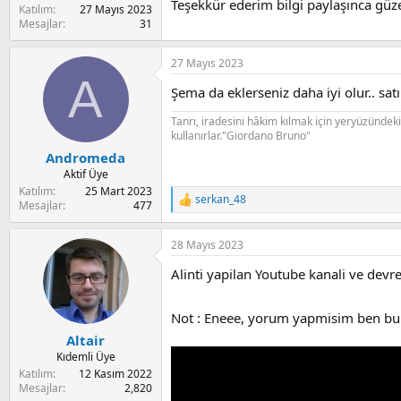
Teşekkür ederim bilgi paylaşınca güzel
Katılım
27 Mayıs 2023
Mesajlar
31
27 Mayıs 2023
A
Şema da eklerseniz daha iyi olur.. sa
Tanrı, iradesini hâkim kılmak için yeryüzündeki 
kullanırlar."Giordano Bruno"
Andromeda
Aktif Üye
Katılım
25 Mart 2023
serkan_48
R
Mesajlar
477
e
a
28 Mayıs 2023
c
t
Alinti yapilan Youtube kanali ve devr
i
o
n
Not : Eneee, yorum yapmisim ben bu
s
:
Altair
Kıdemli Üye
Katılım
12 Kasım 2022
Mesajlar
2,820