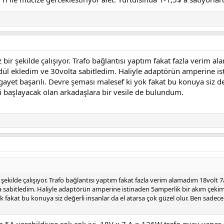
bir şekilde çalışıyor. Trafo bağlantısı yaptım fakat fazla verim 
odül ekledim ve 30volta sabitledim. Haliyle adaptörün amperine i
et başarılı. Devre şeması malesef ki yok fakat bu konuya siz değ
i başlayacak olan arkadaşlara bir vesile de bulundum.
ekilde çalışıyor. Trafo bağlantısı yaptım fakat fazla verim alamadım 18volt 
lta sabitledim. Haliyle adaptörün amperine istinaden 5amperlik bir akım çe
k fakat bu konuya siz değerli insanlar da el atarsa çok güzel olur. Ben sadec
5A verebildiyse cok cok iyi. 18V x 7 A = 126W trafo gucu yapar