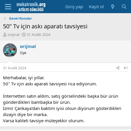
Giriş yap
Kayıt ol
Genel Konular
50" Tv için askı aparatı tavsiyesi
K
B
orijinal
31 Aralık 2024
o
a
n
ş
orijinal
u
l
Üye
y
a
u
m
b
a
31 Aralık 2024
#1
a
t
ş
a
Merhabalar, iyi yıllar.
l
r
50" Tv için askı aparatı tavsiyesi rica ediyorum.
a
i
t
h
İnternetten satın aldım, satış görselindeki başka bür ürün
a
i
gönderdikleri bambaşka bir ürün.
n
İzmir Çankaya'dan baktım iyisi olsun diyorum gösterdikleri
dizayn diye bir marka.
Varsa kaliteli tavsiye müteşekkir olurum.