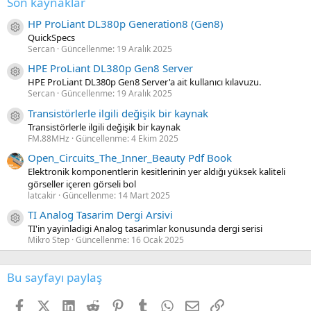
Son kaynaklar
HP ProLiant DL380p Generation8 (Gen8)
Kaynak ikon/amblem
QuickSpecs
Sercan
Güncellenme:
19 Aralık 2025
HPE ProLiant DL380p Gen8 Server
Kaynak ikon/amblem
HPE ProLiant DL380p Gen8 Server'a ait kullanıcı kılavuzu.
Sercan
Güncellenme:
19 Aralık 2025
Transistörlerle ilgili değişik bir kaynak
Kaynak ikon/amblem
Transistörlerle ilgili değişik bir kaynak
FM.88MHz
Güncellenme:
4 Ekim 2025
Open_Circuits_The_Inner_Beauty Pdf Book
Elektronik komponentlerin kesitlerinin yer aldığı yüksek kaliteli
görseller içeren görseli bol
latcakir
Güncellenme:
14 Mart 2025
TI Analog Tasarim Dergi Arsivi
Kaynak ikon/amblem
TI'in yayinladigi Analog tasarimlar konusunda dergi serisi
Mikro Step
Güncellenme:
16 Ocak 2025
Bu sayfayı paylaş
Facebook
X (Twitter)
LinkedIn
Reddit
Pinterest
Tumblr
WhatsApp
E-posta
Link