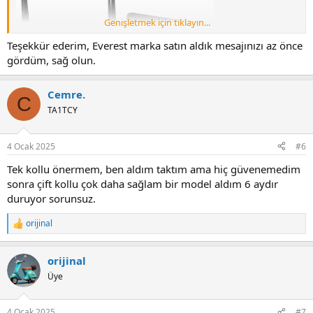
Genişletmek için tıklayın...
Teşekkür ederim, Everest marka satın aldık mesajınızı az önce
gördüm, sağ olun.
Cemre.
C
TA1TCY
4 Ocak 2025
#6
Tek kollu önermem, ben aldım taktım ama hiç güvenemedim
sonra çift kollu çok daha sağlam bir model aldım 6 aydır
Alt modeli olarak şu var galiba stoklarda:
duruyor sorunsuz.
https://www.hepsiburada.com/sonorous-surefix-450-hareketli-
televizyon-tv-monitor-aski-aparati-39-65-pm-mbsonsurefix450?
orijinal
R
magaza=CNR%20MA%C4%9EAZACILIK
e
a
orijinal
c
t
Üye
i
o
n
4 Ocak 2025
#7