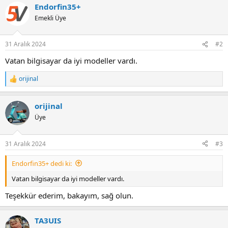
Endorfin35+
Emekli Üye
31 Aralık 2024
#2
Vatan bilgisayar da iyi modeller vardı.
orijinal
R
e
a
orijinal
c
t
Üye
i
o
n
31 Aralık 2024
#3
s
:
Endorfin35+ dedi ki:
Vatan bilgisayar da iyi modeller vardı.
Teşekkür ederim, bakayım, sağ olun.
TA3UIS