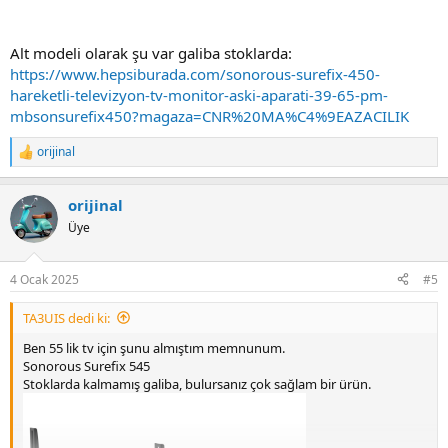
Alt modeli olarak şu var galiba stoklarda:
https://www.hepsiburada.com/sonorous-surefix-450-
hareketli-televizyon-tv-monitor-aski-aparati-39-65-pm-
mbsonsurefix450?magaza=CNR%20MA%C4%9EAZACILIK
orijinal
R
e
a
orijinal
c
t
Üye
i
o
n
4 Ocak 2025
#5
s
:
TA3UIS dedi ki:
Ben 55 lik tv için şunu almıştım memnunum.
Sonorous Surefix 545
Stoklarda kalmamış galiba, bulursanız çok sağlam bir ürün.