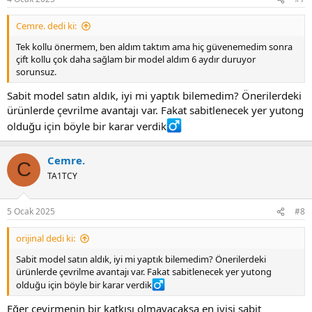
s
:
Cemre. dedi ki:
Tek kollu önermem, ben aldım taktım ama hiç güvenemedim sonra
çift kollu çok daha sağlam bir model aldım 6 aydır duruyor
sorunsuz.
Sabit model satın aldık, iyi mi yaptık bilemedim? Önerilerdeki
ürünlerde çevrilme avantajı var. Fakat sabitlenecek yer yutong
olduğu için böyle bir karar verdik‍
Cemre.
C
TA1TCY
5 Ocak 2025
#8
orijinal dedi ki:
Sabit model satın aldık, iyi mi yaptık bilemedim? Önerilerdeki
ürünlerde çevrilme avantajı var. Fakat sabitlenecek yer yutong
olduğu için böyle bir karar verdik‍
Eğer çevirmenin bir katkısı olmayacaksa en iyisi sabit