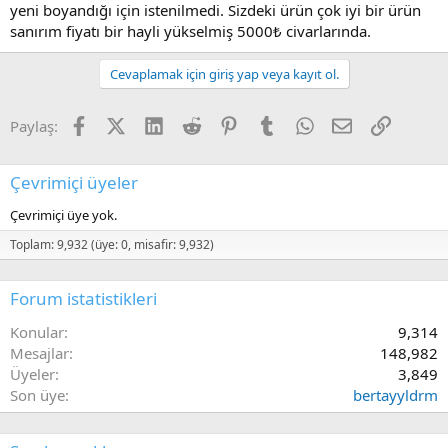
yeni boyandığı için istenilmedi. Sizdeki ürün çok iyi bir ürün
sanırım fiyatı bir hayli yükselmiş 5000₺ civarlarında.
Cevaplamak için giriş yap veya kayıt ol.
Facebook
X (Twitter)
LinkedIn
Reddit
Pinterest
Tumblr
WhatsApp
E-posta
Link
Paylaş:
Çevrimiçi üyeler
Çevrimiçi üye yok.
Toplam: 9,932 (üye: 0, misafir: 9,932)
Forum istatistikleri
Konular
9,314
Mesajlar
148,982
Üyeler
3,849
Son üye
bertayyldrm