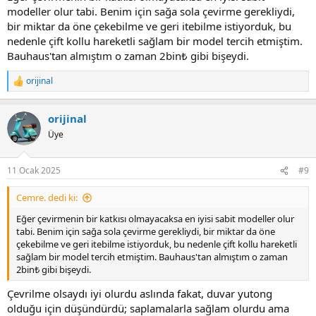
modeller olur tabi. Benim için sağa sola çevirme gerekliydi,
bir miktar da öne çekebilme ve geri itebilme istiyorduk, bu
nedenle çift kollu hareketli sağlam bir model tercih etmiştim.
Bauhaus'tan almıştım o zaman 2bin₺ gibi bişeydi.
orijinal
R
e
a
orijinal
c
t
Üye
i
o
n
11 Ocak 2025
#9
s
:
Cemre. dedi ki:
Eğer çevirmenin bir katkısı olmayacaksa en iyisi sabit modeller olur
tabi. Benim için sağa sola çevirme gerekliydi, bir miktar da öne
çekebilme ve geri itebilme istiyorduk, bu nedenle çift kollu hareketli
sağlam bir model tercih etmiştim. Bauhaus'tan almıştım o zaman
2bin₺ gibi bişeydi.
Çevrilme olsaydı iyi olurdu aslında fakat, duvar yutong
olduğu için düşündürdü; saplamalarla sağlam olurdu ama