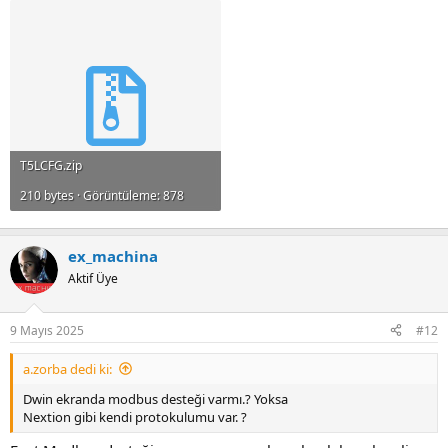
T5LCFG.zip
210 bytes · Görüntüleme: 878
ex_machina
Aktif Üye
9 Mayıs 2025
#12
a.zorba dedi ki:
Dwin ekranda modbus desteği varmı.? Yoksa
Nextion gibi kendi protokulumu var. ?