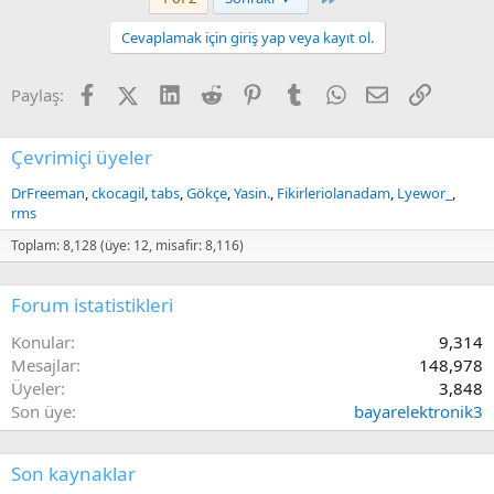
Cevaplamak için giriş yap veya kayıt ol.
Facebook
X (Twitter)
LinkedIn
Reddit
Pinterest
Tumblr
WhatsApp
E-posta
Link
Paylaş:
Çevrimiçi üyeler
DrFreeman
ckocagil
tabs
Gökçe
Yasin.
Fikirleriolanadam
Lyewor_
rms
Toplam: 8,128 (üye: 12, misafir: 8,116)
Forum istatistikleri
Konular
9,314
Mesajlar
148,978
Üyeler
3,848
Son üye
bayarelektronik3
Son kaynaklar