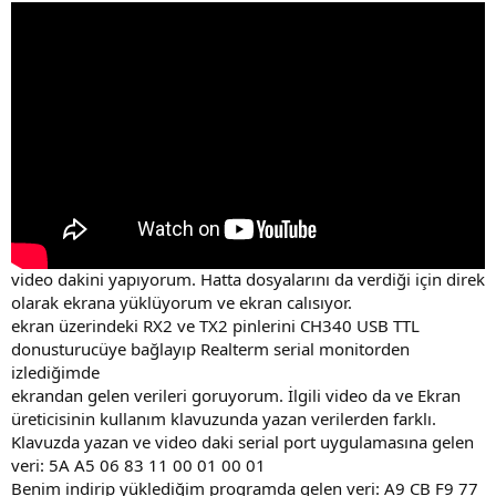
video dakini yapıyorum. Hatta dosyalarını da verdiği için direk
olarak ekrana yüklüyorum ve ekran calısıyor.
ekran üzerindeki RX2 ve TX2 pinlerini CH340 USB TTL
donusturucüye bağlayıp Realterm serial monitorden
izlediğimde
ekrandan gelen verileri goruyorum. İlgili video da ve Ekran
üreticisinin kullanım klavuzunda yazan verilerden farklı.
Klavuzda yazan ve video daki serial port uygulamasına gelen
veri: 5A A5 06 83 11 00 01 00 01
Benim indirip yüklediğim programda gelen veri: A9 CB F9 77