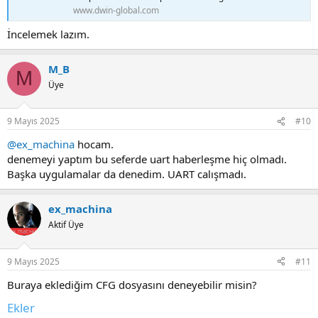
www.dwin-global.com
İncelemek lazım.
M_B
M
Üye
9 Mayıs 2025
#10
@ex_machina
hocam.
denemeyi yaptım bu seferde uart haberleşme hiç olmadı.
Başka uygulamalar da denedim. UART calışmadı.
ex_machina
Aktif Üye
9 Mayıs 2025
#11
Buraya eklediğim CFG dosyasını deneyebilir misin?
Ekler