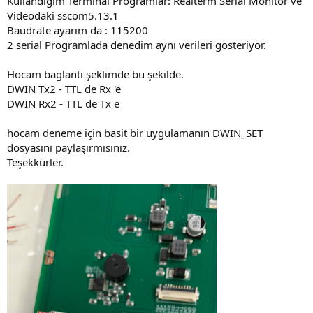
Kullandığım Terminal Programlar: Realterm Serial Monitor ve
Videodaki sscom5.13.1
Baudrate ayarım da : 115200
2 serial Programlada denedim aynı verileri gosteriyor.
Hocam baglantı şeklimde bu şekilde.
DWIN Tx2 - TTL de Rx 'e
DWIN Rx2 - TTL de Tx e
hocam deneme için basit bir uygulamanın DWIN_SET
dosyasını paylaşırmısınız.
Teşekkürler.