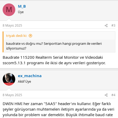
M_B
M
Üye
8 Mayıs 2025
#3
triyak dedi ki:
baudrate vs doğru mu? Seriporttan hangi program ile verileri
izliyorsunuz?
Baudrate 115200 Realterm Serial Monitor ve Videodaki
sscom5.13.1 programı ile ikisi de aynı verileri gosteriyor.
ex_machina
Aktif Üye
8 Mayıs 2025
#4
DWIN HMI her zaman "5AA5" header'ını kullanır. Eğer farklı
şeyler görüyorsan muhtemelen iletişim ayarlarında ya da veri
yolunda bir problem var demektir. Büyük ihtimalle baud rate