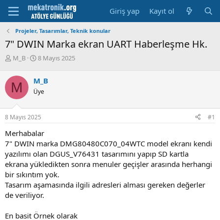
Giriş yap
Kayıt ol
Projeler, Tasarımlar, Teknik konular
7" DWIN Marka ekran UART Haberleşme Hk.
K
B
M_B
8 Mayıs 2025
o
a
n
ş
M_B
M
u
l
Üye
y
a
u
m
b
a
8 Mayıs 2025
#1
a
t
ş
a
Merhabalar
l
r
7" DWIN marka DMG80480C070_04WTC model ekranı kendi
a
i
yazılımı olan DGUS_V76431 tasarımını yapıp SD kartla
t
h
ekrana yükledikten sonra menuler geçişler arasında herhangi
a
i
n
bir sıkıntım yok.
Tasarım aşamasında ilgili adresleri alması gereken değerler
de veriliyor.
En basit Örnek olarak