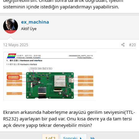
değiştirebilirsin. Ondan sonra da artık doğrudan, işletim
sisteminin içinde istediğin yapılandırmayı yapabilirsin.
ex_machina
Aktif Üye
12 Mayıs 2025
#20
Ekranın arkasında haberleşme arayüzü gerilim seviyesini(TTL-
RS232) ayarlayan bir pad var. Onu kısa devre ya da tam tersi
açık devre yapıp tekrar deneyebilir misin?
Last
1 of 2
Sonraki