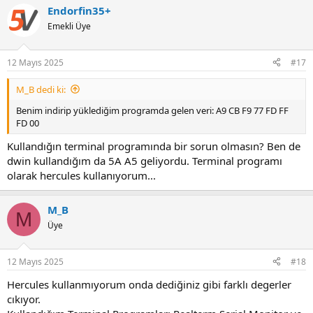
Endorfin35+
Emekli Üye
12 Mayıs 2025
#17
M_B dedi ki:
Benim indirip yüklediğim programda gelen veri: A9 CB F9 77 FD FF
FD 00
Kullandığın terminal programında bir sorun olmasın? Ben de
dwin kullandığım da 5A A5 geliyordu. Terminal programı
olarak hercules kullanıyorum...
M_B
M
Üye
12 Mayıs 2025
#18
Hercules kullanmıyorum onda dediğiniz gibi farklı degerler
cıkıyor.