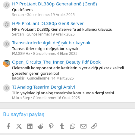
HP ProLiant DL380p Generation8 (Gen8)
Kaynak ikon/amblem
QuickSpecs
Sercan
Güncellenme:
19 Aralık 2025
HPE ProLiant DL380p Gen8 Server
Kaynak ikon/amblem
HPE ProLiant DL380p Gen8 Server'a ait kullanıcı kılavuzu.
Sercan
Güncellenme:
19 Aralık 2025
Transistörlerle ilgili değişik bir kaynak
Kaynak ikon/amblem
Transistörlerle ilgili değişik bir kaynak
FM.88MHz
Güncellenme:
4 Ekim 2025
Open_Circuits_The_Inner_Beauty Pdf Book
Elektronik komponentlerin kesitlerinin yer aldığı yüksek kaliteli
görseller içeren görseli bol
latcakir
Güncellenme:
14 Mart 2025
TI Analog Tasarim Dergi Arsivi
Kaynak ikon/amblem
TI'in yayinladigi Analog tasarimlar konusunda dergi serisi
Mikro Step
Güncellenme:
16 Ocak 2025
Bu sayfayı paylaş
Facebook
X (Twitter)
LinkedIn
Reddit
Pinterest
Tumblr
WhatsApp
E-posta
Link