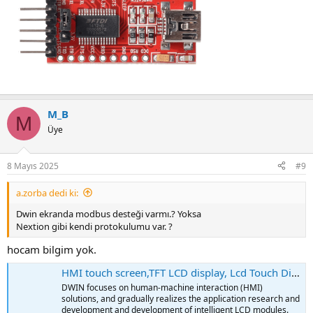
M_B
M
Üye
8 Mayıs 2025
#9
a.zorba dedi ki:
Dwin ekranda modbus desteği varmı.? Yoksa
Nextion gibi kendi protokulumu var. ?
hocam bilgim yok.
HMI touch screen,TFT LCD display, Lcd Touch Display Panel - Dwin
DWIN focuses on human-machine interaction (HMI) solutions, and
gradually realizes the application research and development and
development of intelligent LCD modules.