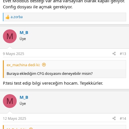
Evet Modbus desteği var ama varsayılan olarak kapalı geliyor.
Config dosyası ile açmak gerekiyor.
a.zorba
R
e
a
M_B
c
M
t
Üye
i
o
n
9 Mayıs 2025
#13
s
:
ex_machina dedi ki:
Buraya eklediğim CFG dosyasını deneyebilir misin?
P.tesi test edip bilgi vereceğim hocam. Teşekkürler.
M_B
M
Üye
12 Mayıs 2025
#14