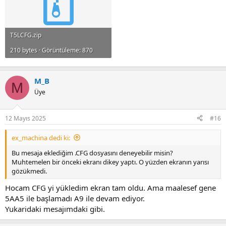
T5LCFG.zip
210 bytes · Görüntüleme: 870
M_B
M
Üye
12 Mayıs 2025
#16
ex_machina dedi ki:
Bu mesaja eklediğim .CFG dosyasını deneyebilir misin?
Muhtemelen bir önceki ekranı dikey yaptı. O yüzden ekranın yarısı
gözükmedi.
Hocam CFG yi yükledim ekran tam oldu. Ama maalesef gene
5AA5 ile başlamadı A9 ile devam ediyor.
Yukaridaki mesajımdaki gibi.