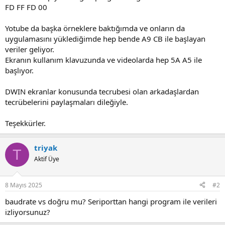
FD FF FD 00
Yotube da başka örneklere baktığımda ve onların da
uygulamasını yüklediğimde hep bende A9 CB ile başlayan
veriler geliyor.
Ekranın kullanım klavuzunda ve videolarda hep 5A A5 ile
başlıyor.
DWIN ekranlar konusunda tecrubesi olan arkadaşlardan
tecrübelerini paylaşmaları dileğiyle.
Teşekkürler.
triyak
T
Aktif Üye
8 Mayıs 2025
#2
baudrate vs doğru mu? Seriporttan hangi program ile verileri
izliyorsunuz?