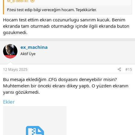
M_B dedi ki:
P.tesi test edip bilgi vereceğim hocam. Teşekkürler.
Hocam test ettim ekran cozunurlugu sanırım kucuk. Benim
ekranda tam oturmadı oturmadıgı içinde ilgili ekranda buton
gozukmedi.
ex_machina
Aktif Üye
12 Mayıs 2025
#15
Bu mesaja eklediğim .CFG dosyasını deneyebilir misin?
Muhtemelen bir önceki ekranı dikey yaptı. O yüzden ekranın
yarısı gözükmedi.
Ekler