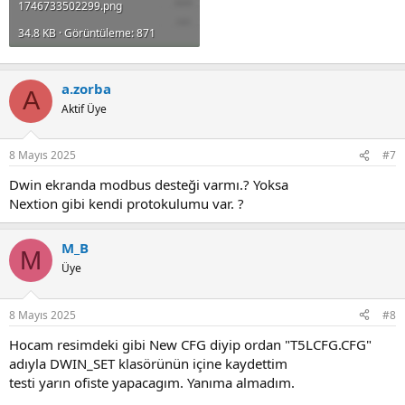
1746733502299.png
34.8 KB · Görüntüleme: 871
a.zorba
A
Aktif Üye
8 Mayıs 2025
#7
Dwin ekranda modbus desteği varmı.? Yoksa
Nextion gibi kendi protokulumu var. ?
M_B
M
Üye
8 Mayıs 2025
#8
Hocam resimdeki gibi New CFG diyip ordan "T5LCFG.CFG"
adıyla DWIN_SET klasörünün içine kaydettim
testi yarın ofiste yapacagım. Yanıma almadım.