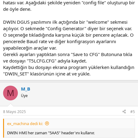
hatası var. Aşağıdaki şekilde yeniden "config file" oluşturup bir
de öyle dene.
DWIN DGUS yazılımını ilk açtığında bir "welcome" sekmesi
açılıyor. O sekmede "Config Generator" diyer bir seçenek var.
O seçeneğe tıkladığında karşına küçük bir pencere açılacak. O
pencerede Baud rate ve diğer konfigrasyon ayarlarını
yapabileceğin araçlar var.
Gerekli ayarları yaptıktan sonra "Save to CFG" Butonuna tıkla
ve dosyayı "T5LCFG.CFG" adıyla kaydet.
Kaydettiğin bu dosyayı ekrana program yüklerken kullandığın
"DWIN_SET" klasörünün içine at ve yükle.
M_B
M
Üye
8 Mayıs 2025
#5
ex_machina dedi ki:
DWIN HMI her zaman "5AA5" header'ını kullanır.