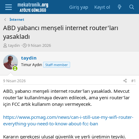
Giriş yap
Kayıt ol
İnternet
ABD yabancı menşeli internet router'ları
yasakladı
K
B
taydin
9 Nisan 2026
o
a
n
ş
taydin
u
l
Timur Aydın
Staff member
y
a
u
m
b
a
9 Nisan 2026
#1
a
t
ş
a
ABD, yabancı menşeli internet router'ları yasakladı. Mevcut
l
r
router'lar kullanılmaya devam edilecek, ama yeni router'lar
a
i
için FCC artık kullanım onayı vermeyecek.
t
h
a
i
https://www.pcmag.com/news/can-i-still-use-my-wifi-router-
n
everything-you-need-to-know-about-fcc-ban
Kararın gerekçesi ulusal güvenlik ve yerli üretimin teşviki.