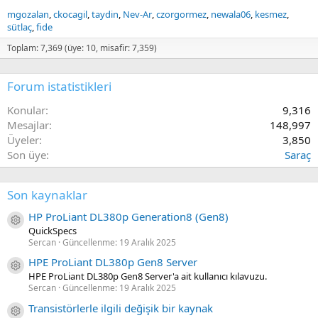
mgozalan
ckocagil
taydin
Nev-Ar
czorgormez
newala06
kesmez
sütlaç
fide
Toplam: 7,369 (üye: 10, misafir: 7,359)
Forum istatistikleri
Konular
9,316
Mesajlar
148,997
Üyeler
3,850
Son üye
Saraç
Son kaynaklar
HP ProLiant DL380p Generation8 (Gen8)
Kaynak ikon/amblem
QuickSpecs
Sercan
Güncellenme:
19 Aralık 2025
HPE ProLiant DL380p Gen8 Server
Kaynak ikon/amblem
HPE ProLiant DL380p Gen8 Server'a ait kullanıcı kılavuzu.
Sercan
Güncellenme:
19 Aralık 2025
Transistörlerle ilgili değişik bir kaynak
Kaynak ikon/amblem