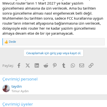
Mevcut router'ların 1 Mart 2027 ye kadar yazılım
güncellemesi almasına da izin verilecek. Ama bu tarihten
sonra güncelleme alması nasıl engellenecek belli değil.
Muhtemelen bu tarihten sonra, sadece FCC kurallarına uygun
router'ların internet altyapısına bağlanmasına izin verilecek,
dolayısıyle eski router her ne kadar yazılım güncellemesi
almaya devam etse de bir işe yaramayacak.
Dede
R
e
a
Cevaplamak için giriş yap veya kayıt ol.
c
t
i
Facebook
X (Twitter)
LinkedIn
Reddit
Pinterest
Tumblr
WhatsApp
E-posta
Link
Paylaş:
o
n
s
:
Çevrimiçi personel
taydin
Timur Aydın
Çevrimiçi üyeler