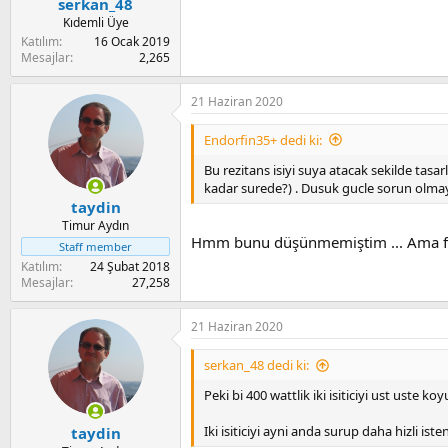
serkan_48
Kıdemli Üye
Katılım
16 Ocak 2019
Mesajlar
2,265
21 Haziran 2020
Endorfin35+ dedi ki:
Bu rezitans isiyi suya atacak sekilde tas
kadar surede?) . Dusuk gucle sorun olm
taydin
Timur Aydın
Hmm bunu düşünmemiştim ... Ama fırın
Staff member
Katılım
24 Şubat 2018
Mesajlar
27,258
21 Haziran 2020
serkan_48 dedi ki:
Peki bi 400 wattlik iki isiticiyi ust uste k
Iki isiticiyi ayni anda surup daha hizli ist
taydin