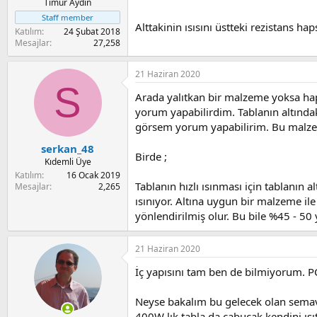
Timur Aydın
Staff member
Alttakinin ısısını üstteki rezistans h
Katılım
24 Şubat 2018
Mesajlar
27,258
21 Haziran 2020
S
Arada yalıtkan bir malzeme yoksa hap
yorum yapabilirdim. Tablanın altındak
görsem yorum yapabilirim. Bu malzeme
serkan_48
Birde ;
Kıdemli Üye
Katılım
16 Ocak 2019
Tablanın hızlı ısınması için tablanın al
Mesajlar
2,265
ısınıyor. Altına uygun bir malzeme ile
yönlendirilmiş olur. Bu bile %45 - 50
21 Haziran 2020
İç yapısını tam ben de bilmiyorum. PC
Neyse bakalım bu gelecek olan semaver
400W lık tabla da çabucak kendini ısıt