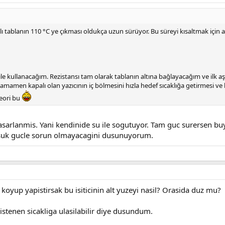
ı tablanın 110 °C ye çıkması oldukça uzun sürüyor. Bu süreyi kısaltmak için
e kullanacağım. Rezistansı tam olarak tablanın altına bağlayacağım ve ilk a
 tamamen kapalı olan yazıcının iç bölmesini hızla hedef sıcaklığa getirmesi ve
teori bu
 tasarlanmis. Yani kendinide su ile sogutuyor. Tam guc surersen bu
usuk gucle sorun olmayacagini dusunuyorum.
ste koyup yapistirsak bu isiticinin alt yuzeyi nasil? Orasida duz mu?
i istenen sicakliga ulasilabilir diye dusundum.