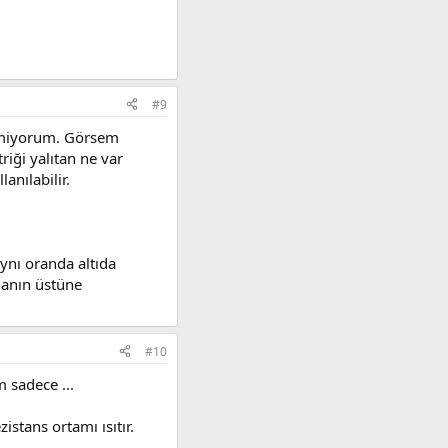
#9
ilmiyorum. Görsem
iği yalıtan ne var
anılabilir.
 aynı oranda altıda
blanın üstüne
#10
 sadece ...
stans ortamı ısıtır.