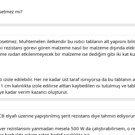
apsetmez mi?
setmez. Muhtemelen iletkendir bu ısıtıcı tablanın alt yapısını b
i rezistans görevi gören malzeme nasıl bir malzeme dışında elektr
 ısıdan etkilenmeyecek bir malzeme ise dediğim gibi iki kat kull
tı izole edilebilir. Her ne kadar üst taraf ısınıyorsa da bu tablanın
 1 cm kalınlıkta izole edilirse alttan kaybedilen ısı tutulmuş ve ta
 ye kadar verim kazancı oluşturur.
B elyafı üzerine yapıştırılmış şerit rezistans diye tahmin ediyorum
 rezistansını yanmadan mesela 500 W da çalıştırabilirsem, o rezi
ır herhalde ortam zaten hedef sıcaklıkta ise.