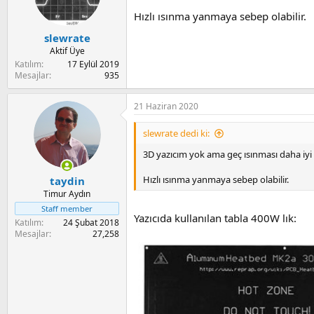
Hızlı ısınma yanmaya sebep olabilir.
slewrate
Aktif Üye
Katılım
17 Eylül 2019
Mesajlar
935
21 Haziran 2020
slewrate dedi ki:
3D yazıcım yok ama geç ısınması daha iyi 
Hızlı ısınma yanmaya sebep olabilir.
taydin
Timur Aydın
Staff member
Yazıcıda kullanılan tabla 400W lık:
Katılım
24 Şubat 2018
Mesajlar
27,258