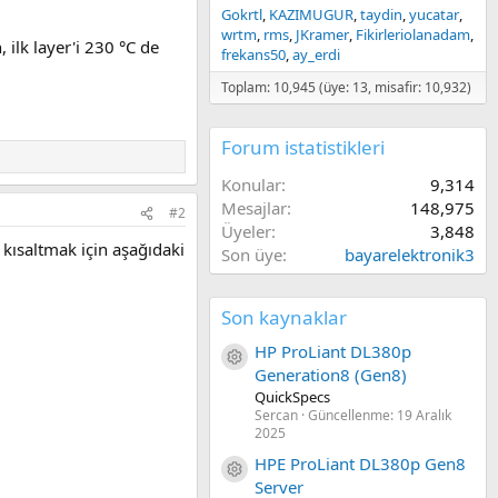
Gokrtl
KAZIMUGUR
taydin
yucatar
wrtm
rms
JKramer
Fikirleriolanadam
 ilk layer'i 230 °C de
frekans50
ay_erdi
Toplam: 10,945 (üye: 13, misafir: 10,932)
Forum istatistikleri
Konular
9,314
Mesajlar
148,975
#2
Üyeler
3,848
kısaltmak için aşağıdaki
Son üye
bayarelektronik3
Son kaynaklar
HP ProLiant DL380p
Kaynak ikon/amblem
Generation8 (Gen8)
QuickSpecs
Sercan
Güncellenme:
19 Aralık
2025
HPE ProLiant DL380p Gen8
Kaynak ikon/amblem
Server