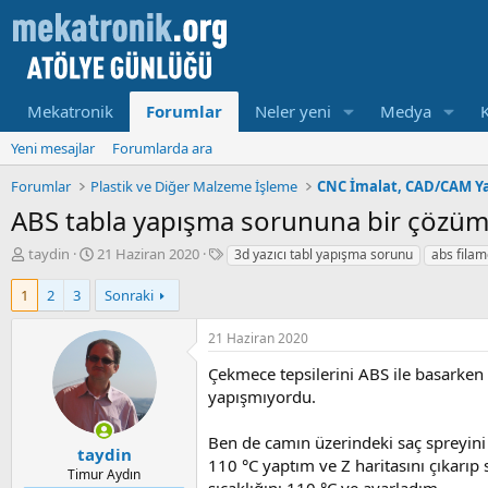
Mekatronik
Forumlar
Neler yeni
Medya
Yeni mesajlar
Forumlarda ara
Forumlar
Plastik ve Diğer Malzeme İşleme
CNC İmalat, CAD/CAM Ya
ABS tabla yapışma sorununa bir çözü
K
B
E
taydin
21 Haziran 2020
3d yazıcı tabl yapışma sorunu
abs fila
o
a
t
n
ş
i
1
2
3
Sonraki
u
l
k
y
a
e
21 Haziran 2020
u
m
t
b
a
l
Çekmece tepsilerini ABS ile basarken 
a
t
e
yapışmıyordu.
ş
a
r
l
r
Ben de camın üzerindeki saç spreyini iy
a
i
taydin
110 °C yaptım ve Z haritasını çıkarıp
t
h
Timur Aydın