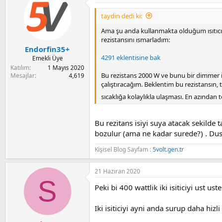
taydin dedi ki:
Ama şu anda kullanmakta olduğum ısıtıcıl
rezistansını ısmarladım:
Endorfin35+
4291 eklentisine bak
Emekli Üye
Katılım
1 Mayıs 2020
Bu rezistans 2000 W ve bunu bir dimmer il
Mesajlar
4,619
çalıştıracağım. Beklentim bu rezistansın,
sıcaklığa kolaylıkla ulaşması. En azından 
Bu rezitans isiyi suya atacak sekilde
bozulur (ama ne kadar surede?) . D
Kişisel Blog Sayfam :
5volt.gen.tr
21 Haziran 2020
S
Peki bi 400 wattlik iki isiticiyi ust u
Iki isiticiyi ayni anda surup daha hizl