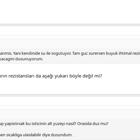
arlanmis. Yani kendinide su ile sogutuyor. Tam guc surersen buyuk ihtimal rez
ayacagini dusunuyorum.
 rezistansları da aşağı yukarı böyle değil mi?
oyup yapistirsak bu isiticinin alt yuzeyi nasil? Orasida duz mu?
enen sicakliga ulasilabilir diye dusundum.