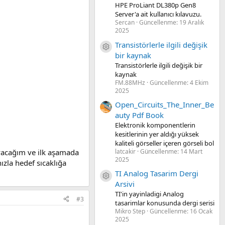
HPE ProLiant DL380p Gen8
Server'a ait kullanıcı kılavuzu.
Sercan
Güncellenme:
19 Aralık
2025
Transistörlerle ilgili değişik
Kaynak ikon/amblem
bir kaynak
Transistörlerle ilgili değişik bir
kaynak
FM.88MHz
Güncellenme:
4 Ekim
2025
Open_Circuits_The_Inner_Be
auty Pdf Book
Elektronik komponentlerin
kesitlerinin yer aldığı yüksek
kaliteli görseller içeren görseli bol
ayacağım ve ilk aşamada
latcakir
Güncellenme:
14 Mart
2025
ızla hedef sıcaklığa
TI Analog Tasarim Dergi
Kaynak ikon/amblem
Arsivi
TI'in yayinladigi Analog
#3
tasarimlar konusunda dergi serisi
Mikro Step
Güncellenme:
16 Ocak
2025