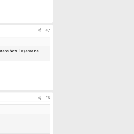
#7
istans bozulur (ama ne
#8