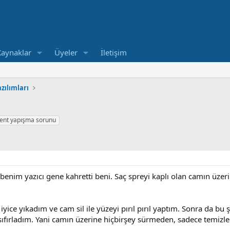
Kaynaklar
Üyeler
İletişim
zılımları
m
ment yapışma sorunu
benim yazıcı gene kahretti beni. Saç spreyi kaplı olan camın üzer
ice yıkadım ve cam sil ile yüzeyi pırıl pırıl yaptım. Sonra da bu şe
 sıfırladım. Yani camın üzerine hiçbirşey sürmeden, sadece temizle