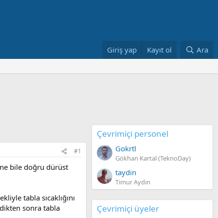
Giriş yap
Kayıt ol
Ara
Çevrimiçi personel
Gokrtl
#1
Gökhan Kartal (TeknoDay)
ine bile doğru dürüst
taydin
Timur Aydın
kliyle tabla sıcaklığını
Çevrimiçi üyeler
dikten sonra tabla