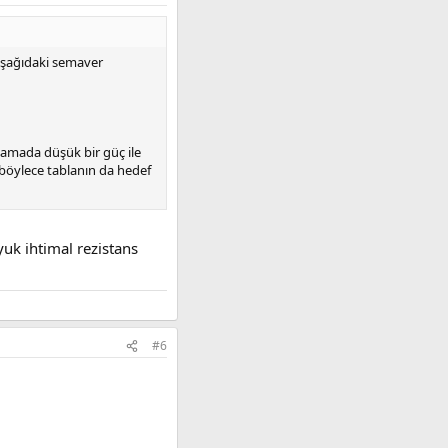
 aşağıdaki semaver
şamada düşük bir güç ile
 böylece tablanın da hedef
yuk ihtimal rezistans
#6