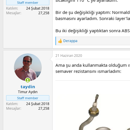
sıcaklığını 110 °C ye ayarladım.
a
i
Staff member
n
Katılım
24 Şubat 2018
Bir de şu değişikliği yaptım: Normald
Mesajlar
27,258
basmasını ayarladım. Sonraki layer'la
Bu iki değişikliği yaptıktan sonra ABS 
Derappa
R
e
a
21 Haziran 2020
c
t
Ama şu anda kullanmakta olduğum ısıt
i
o
semaver rezistansını ısmarladım:
n
s
:
taydin
Timur Aydın
Staff member
Katılım
24 Şubat 2018
Mesajlar
27,258