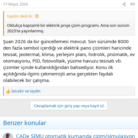
n
17 Mayıs 2026
#9
s
:
taydin dedi ki:
Oldukça kapsamlı bir elektrik proje çizim programı. Ama son sürüm
2023'te yayınlanmış.
Şuan 2026 da bir güncellemesi mevcut. Son sürümde 8000
den fazla sembol içerdiği ve elektrik pano çizimleri haricinde
tesisat, jeotermal, klima, yerleşim planı, hidrolik, pnömatik, ev
otomasyonu, PID, fotovoltaik, yüzme havuzu tesisatı vb.
çizimler içinde kullanıldığından bahsediyor. Konu ilk
açıldığında ilgimi çekmemişti ama gerçekten faydalı
olabilecek bir çalışma.
latcakir
ve
taydin
R
e
a
Cevaplamak için giriş yap veya kayıt ol.
c
t
i
Benzer konular
o
n
s
CADe SIMU otomatik kumanda çizim/simulasyon
: