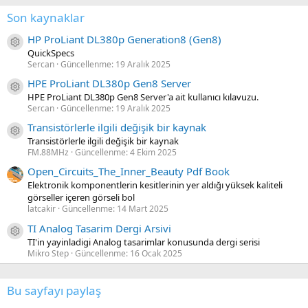
Son kaynaklar
HP ProLiant DL380p Generation8 (Gen8)
Kaynak ikon/amblem
QuickSpecs
Sercan
Güncellenme:
19 Aralık 2025
HPE ProLiant DL380p Gen8 Server
Kaynak ikon/amblem
HPE ProLiant DL380p Gen8 Server'a ait kullanıcı kılavuzu.
Sercan
Güncellenme:
19 Aralık 2025
Transistörlerle ilgili değişik bir kaynak
Kaynak ikon/amblem
Transistörlerle ilgili değişik bir kaynak
FM.88MHz
Güncellenme:
4 Ekim 2025
Open_Circuits_The_Inner_Beauty Pdf Book
Elektronik komponentlerin kesitlerinin yer aldığı yüksek kaliteli
görseller içeren görseli bol
latcakir
Güncellenme:
14 Mart 2025
TI Analog Tasarim Dergi Arsivi
Kaynak ikon/amblem
TI'in yayinladigi Analog tasarimlar konusunda dergi serisi
Mikro Step
Güncellenme:
16 Ocak 2025
Bu sayfayı paylaş