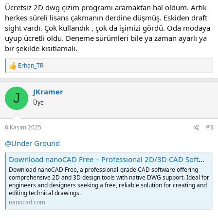
:
Ücretsiz 2D dwg çizim programı aramaktan hal oldum. Artık
herkes süreli lisans çakmanın derdine düşmüş. Eskiden draft
sight vardı. Çok kullandık , çok da işimizi gördü. Oda modaya
uyup ücretli oldu. Deneme sürümleri bile ya zaman ayarlı ya
bir şekilde kısıtlamalı.
Erhan_TR
R
e
a
JKramer
c
J
t
Üye
i
o
n
6 Kasım 2025
#3
s
:
@Under Ground
Download nanoCAD Free – Professional 2D/3D CAD Software at No Cost
Download nanoCAD Free, a professional-grade CAD software offering
comprehensive 2D and 3D design tools with native DWG support. Ideal for
engineers and designers seeking a free, reliable solution for creating and
editing technical drawings.
nanocad.com