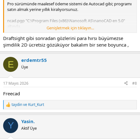
Pro sürümünde maalesef ödeme sistemi de Autocad gibi; programı
satın almak yerine yıllık kiralıyorsunuz.
ncad.pgp "C:\Program Files (x86)\Nanosoft AS\nanoCAD en 5.0"
altında.
Genişletmek için tıklayın...
Font dosyaları "C:\ProgramData\Nanosoft AS\nanoCAD Int
5.0\SHX" altında.
Draftsight gibi sonradan gözlerini para hırsı büyümezse
şimdilik 2D ücretsiz gözüküyor bakalım bir sene boyunca ,
erdemtr55
E
Üye
17 Mayıs 2026
#8
Freecad
taydin
ve
Kurt_Kurt
R
e
a
Yasin.
c
Y
t
Aktif Üye
i
o