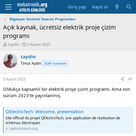
Giriş yap
Kayıt ol
Bilgisayar Destekli Tasarım Programları
Açık kaynak, ücretsiz elektrik proje çizim
programı
K
B
taydin
5 Kasım 2025
o
a
n
ş
taydin
u
l
Timur Aydın
Staff member
y
a
u
m
b
a
5 Kasım 2025
#1
a
t
ş
a
Oldukça kapsamlı bir elektrik proje çizim programı. Ama son
l
r
sürüm 2023'te yayınlanmış.
a
i
t
h
a
i
QElectroTech: Welcome, presentation
n
Site officiel du projet QElectroTech, une application de réalisation de
schémas électriques
qelectrotech.org