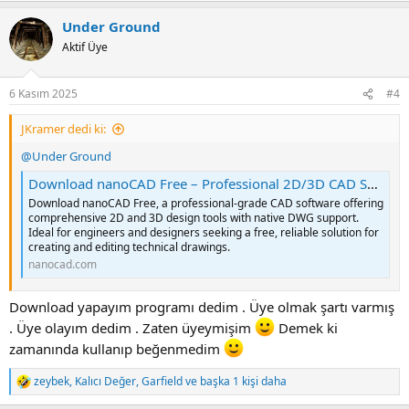
Under Ground
Aktif Üye
6 Kasım 2025
#4
JKramer dedi ki:
@Under Ground
Download nanoCAD Free – Professional 2D/3D CAD Software at No Cost
Download nanoCAD Free, a professional-grade CAD software offering
comprehensive 2D and 3D design tools with native DWG support.
Ideal for engineers and designers seeking a free, reliable solution for
creating and editing technical drawings.
nanocad.com
Download yapayım programı dedim . Üye olmak şartı varmış
. Üye olayım dedim . Zaten üyeymişim
Demek ki
zamanında kullanıp beğenmedim
zeybek
,
Kalıcı Değer
,
Garfield
ve başka 1 kişi daha
R
e