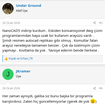
a
Under Ground
c
t
Aktif Üye
i
o
n
26 Ocak 2026
#5
s
:
NanoCAD5 indirip kurdum . Eskiden konvansiyonel dwg çizim
programlarımdan baya uzak bir kullanım arayüzü vardı .
Şimdi resmen autocad replikası gibi olmuş . Komutlar falan
arayüz neredeyse tamamen benzer . Çok da özelmişim çizim
yapmayı . Kısıtlama da yok . Tavsiye ederim bende herkese .
triyak
ve
Erhan_TR
R
e
a
JKramer
c
J
t
Üye
i
o
n
26 Ocak 2026
#6
s
:
Her zaman aynıydı, galiba siz bunu başka bir programla
karıştırdınız. Zaten hiç güncellemiyorlar (gerek de yok
)