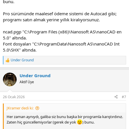
bunu.
Pro sürümünde maalesef ödeme sistemi de Autocad gibi;
programı satın almak yerine yıllık kiralıyorsunuz.
ncad.pgp "C:\Program Files (x86)\Nanosoft AS\nanoCAD en
5.0" altında.
Font dosyaları "C:\ProgramData\Nanosoft AS\nanoCAD Int
5.0\SHX" altında.
Under Ground
R
e
a
Under Ground
c
t
Aktif Üye
i
o
n
26 Ocak 2026
#7
s
:
JKramer dedi ki:
Her zaman aynıydı, galiba siz bunu başka bir programla karıştırdınız.
Zaten hiç güncellemiyorlar (gerek de yok
) bunu.