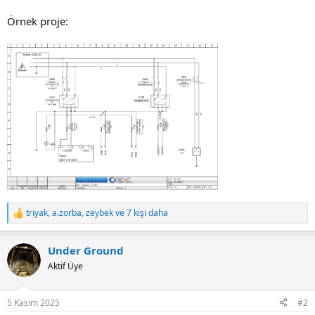
Örnek proje:
triyak
,
a.zorba
,
zeybek
ve 7 kişi daha
R
e
a
Under Ground
c
t
Aktif Üye
i
o
n
5 Kasım 2025
#2
s