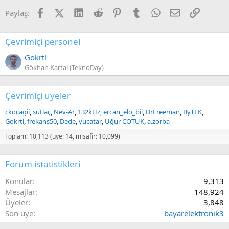
Facebook
X (Twitter)
LinkedIn
Reddit
Pinterest
Tumblr
WhatsApp
E-posta
Link
Paylaş:
Çevrimiçi personel
Gokrtl
Gökhan Kartal (TeknoDay)
Çevrimiçi üyeler
ckocagil
sütlaç
Nev-Ar
132kHz
ercan_elo_bil
DrFreeman
ByTEK
Gokrtl
frekans50
Dede
yucatar
Uğur ÇOTUK
a.zorba
Toplam: 10,113 (üye: 14, misafir: 10,099)
Forum istatistikleri
Konular
9,313
Mesajlar
148,924
Üyeler
3,848
Son üye
bayarelektronik3