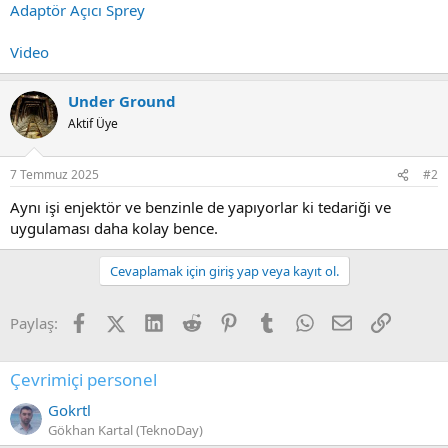
Adaptör Açıcı Sprey
Video
Under Ground
Aktif Üye
7 Temmuz 2025
#2
Aynı işi enjektör ve benzinle de yapıyorlar ki tedariği ve
uygulaması daha kolay bence.
Cevaplamak için giriş yap veya kayıt ol.
Facebook
X (Twitter)
LinkedIn
Reddit
Pinterest
Tumblr
WhatsApp
E-posta
Link
Paylaş:
Çevrimiçi personel
Gokrtl
Gökhan Kartal (TeknoDay)