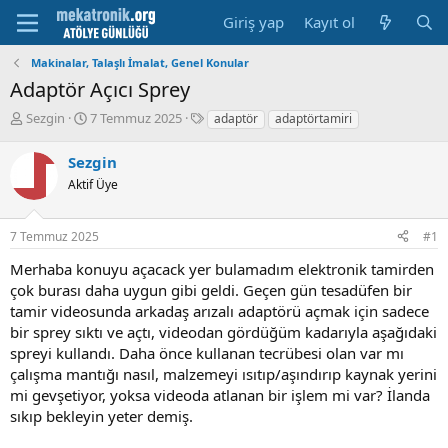
Giriş yap
Kayıt ol
Makinalar, Talaşlı İmalat, Genel Konular
Adaptör Açıcı Sprey
K
B
E
Sezgin
7 Temmuz 2025
adaptör
adaptörtamiri
o
a
t
n
ş
i
Sezgin
u
l
k
Aktif Üye
y
a
e
u
m
t
b
a
l
7 Temmuz 2025
#1
a
t
e
ş
a
r
Merhaba konuyu açacack yer bulamadım elektronik tamirden
l
r
çok burası daha uygun gibi geldi. Geçen gün tesadüfen bir
a
i
tamir videosunda arkadaş arızalı adaptörü açmak için sadece
t
h
bir sprey sıktı ve açtı, videodan gördüğüm kadarıyla aşağıdaki
a
i
n
spreyi kullandı. Daha önce kullanan tecrübesi olan var mı
çalışma mantığı nasıl, malzemeyi ısıtıp/aşındırıp kaynak yerini
mi gevşetiyor, yoksa videoda atlanan bir işlem mi var? İlanda
sıkıp bekleyin yeter demiş.