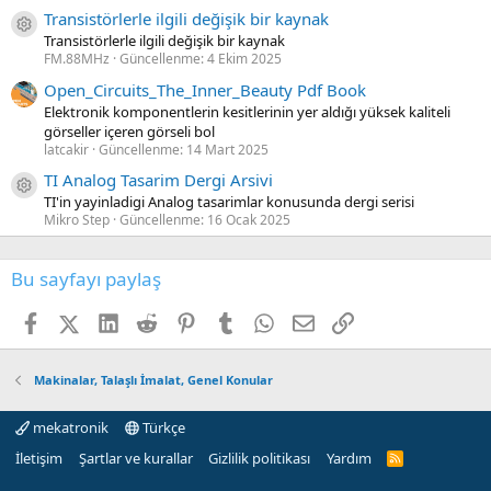
Transistörlerle ilgili değişik bir kaynak
Kaynak ikon/amblem
Transistörlerle ilgili değişik bir kaynak
FM.88MHz
Güncellenme:
4 Ekim 2025
Open_Circuits_The_Inner_Beauty Pdf Book
Elektronik komponentlerin kesitlerinin yer aldığı yüksek kaliteli
görseller içeren görseli bol
latcakir
Güncellenme:
14 Mart 2025
TI Analog Tasarim Dergi Arsivi
Kaynak ikon/amblem
TI'in yayinladigi Analog tasarimlar konusunda dergi serisi
Mikro Step
Güncellenme:
16 Ocak 2025
Bu sayfayı paylaş
Facebook
X (Twitter)
LinkedIn
Reddit
Pinterest
Tumblr
WhatsApp
E-posta
Link
Makinalar, Talaşlı İmalat, Genel Konular
mekatronik
Türkçe
İletişim
Şartlar ve kurallar
Gizlilik politikası
Yardım
R
S
S