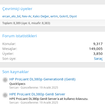
Çevrimiçi üyeler
ercan_elo_bil
Nev-Ar
Kalıcı Değer
wrtm
Gokrtl
Diyot
Toplam: 8,389 (üye: 6, misafir: 8,383)
Forum istatistikleri
Konular
9,317
Mesajlar
149,005
Üyeler
3,850
Son üye
Saraç
Son kaynaklar
HP ProLiant DL380p Generation8 (Gen8)
Kaynak ikon/amblem
QuickSpecs
Sercan
Güncellenme:
19 Aralık 2025
HPE ProLiant DL380p Gen8 Server
Kaynak ikon/amblem
HPE ProLiant DL380p Gen8 Server'a ait kullanıcı kılavuzu.
Sercan
Güncellenme:
19 Aralık 2025