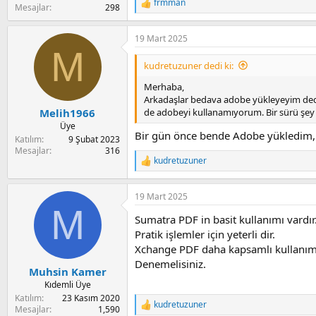
frmman
R
Mesajlar
298
e
a
19 Mart 2025
c
M
t
i
kudretuzuner dedi ki:
o
n
Merhaba,
s
Arkadaşlar bedava adobe yükleyeyim dedim
:
de adobeyi kullanamıyorum. Bir sürü şey 
Melih1966
Üye
Bir gün önce bende Adobe yükledim, 
Katılım
9 Şubat 2023
Mesajlar
316
kudretuzuner
R
e
a
19 Mart 2025
c
M
t
Sumatra PDF in basit kullanımı vardır
i
o
Pratik işlemler için yeterli dir.
n
Xchange PDF daha kapsamlı kullanıml
s
Denemelisiniz.
:
Muhsin Kamer
Kıdemli Üye
Katılım
23 Kasım 2020
kudretuzuner
R
Mesajlar
1,590