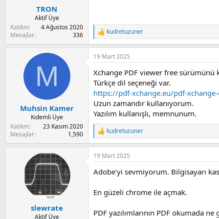
:
TRON
Aktif Üye
Katılım
4 Ağustos 2020
kudretuzuner
R
Mesajlar
336
e
a
19 Mart 2025
c
M
t
Xchange PDF viewer free sürümünü kul
i
o
Türkçe dil seçeneği var.
n
https://pdf-xchange.eu/pdf-xchange-
s
Uzun zamandır kullanıyorum.
:
Muhsin Kamer
Yazılım kullanışlı, memnunum.
Kıdemli Üye
Katılım
23 Kasım 2020
kudretuzuner
R
Mesajlar
1,590
e
a
19 Mart 2025
c
t
Adobe'yi sevmiyorum. Bilgisayarı kast
i
o
n
En güzeli chrome ile açmak.
s
:
slewrate
PDF yazılımlarının PDF okumada ne gi
Aktif Üye