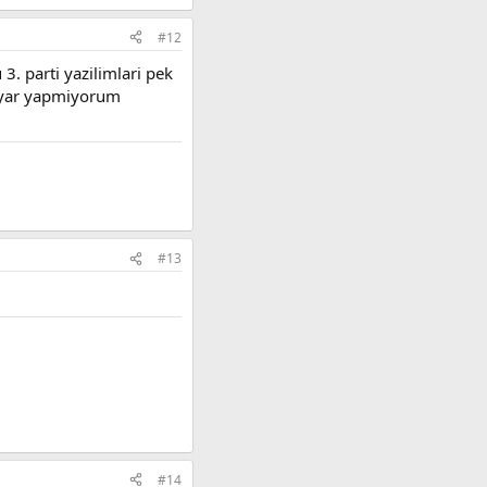
#12
. parti yazilimlari pek
e ayar yapmiyorum
#13
#14