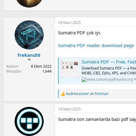
a
i
t
n
e
n
b
18 Mart 2025
y
Sumatra PDF çok iyi.
Sumatra PDF reader download page
frekans50
⁵⁰
Sumatra PDF — Free, Fas
Katılım
8 Ekim 2022
Download Sumatra PDF — a free,
Mesajlar
1,644
MOBI, CBZ, DjVu, XPS, and CHM
w
kudretuzuner
ve
frmman
R
e
a
18 Mart 2025
c
t
Sumatra son zamanlarda bazı pdf say
i
o
n
s