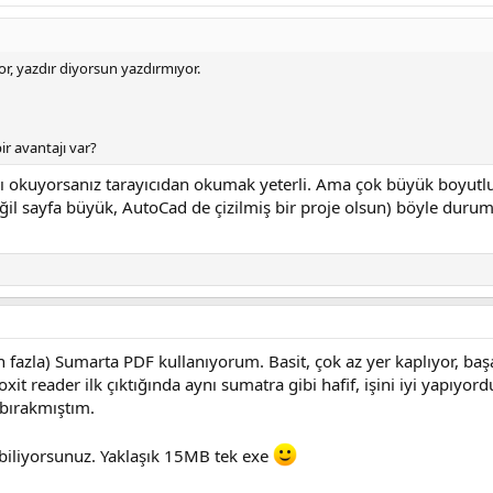
or, yazdır diyorsun yazdırmıyor.
r avantajı var?
 okuyorsanız tarayıcıdan okumak yeterli. Ama çok büyük boyutl
ğil sayfa büyük, AutoCad de çizilmiş bir proje olsun) böyle duru
fazla) Sumarta PDF kullanıyorum. Basit, çok az yer kaplıyor, başa
it reader ilk çıktığında aynı sumatra gibi hafif, işini iyi yapıyor
 bırakmıştım.
abiliyorsunuz. Yaklaşık 15MB tek exe