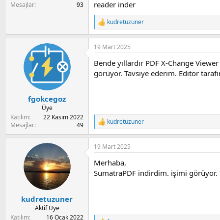
reader inder
Mesajlar
93
kudretuzuner
R
e
a
19 Mart 2025
c
t
Bende yıllardır PDF X-Change Viewer ı
i
o
görüyor. Tavsiye ederim. Editor tarafı
n
s
:
fgokcegoz
Üye
Katılım
22 Kasım 2022
kudretuzuner
R
Mesajlar
49
e
a
19 Mart 2025
c
t
Merhaba,
i
o
SumatraPDF indirdim. işimi görüyor. 
n
s
:
kudretuzuner
Aktif Üye
Katılım
16 Ocak 2022