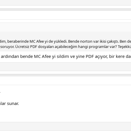
, beraberinde MC Afee yi de yükledi. Bende norton var ikisi çakıştı. Ben de
soruyor. Ücretsiz PDF dosyaları açabileceğim hangi programlar var? Teşekk
ardından bende MC Afee yi sildim ve yine PDF açıyor, bir kere d
.
ar sunar.