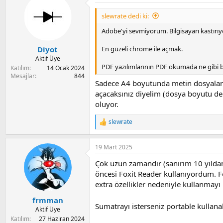
slewrate dedi ki:
Adobe'yi sevmiyorum. Bilgisayarı kastırıy
En güzeli chrome ile açmak.
Diyot
Aktif Üye
PDF yazılımlarının PDF okumada ne gibi bi
Katılım
14 Ocak 2024
Mesajlar
844
Sadece A4 boyutunda metin dosyaları
açacaksınız diyelim (dosya boyutu de
oluyor.
slewrate
R
e
a
19 Mart 2025
c
t
Çok uzun zamandır (sanırım 10 yıldan 
i
o
öncesi Foxit Reader kullanıyordum. Fox
n
extra özellikler nedeniyle kullanmayı
s
:
frmman
Sumatrayı isterseniz portable kullan
Aktif Üye
Katılım
27 Haziran 2024