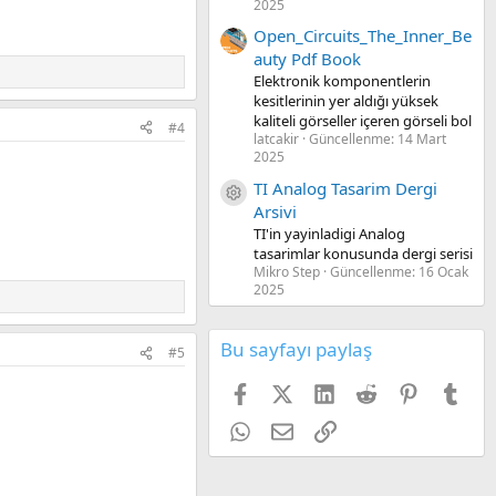
2025
Open_Circuits_The_Inner_Be
auty Pdf Book
Elektronik komponentlerin
kesitlerinin yer aldığı yüksek
kaliteli görseller içeren görseli bol
#4
latcakir
Güncellenme:
14 Mart
2025
TI Analog Tasarim Dergi
Kaynak ikon/amblem
Arsivi
TI'in yayinladigi Analog
tasarimlar konusunda dergi serisi
Mikro Step
Güncellenme:
16 Ocak
2025
Bu sayfayı paylaş
#5
Facebook
X (Twitter)
LinkedIn
Reddit
Pinterest
Tum
WhatsApp
E-posta
Link