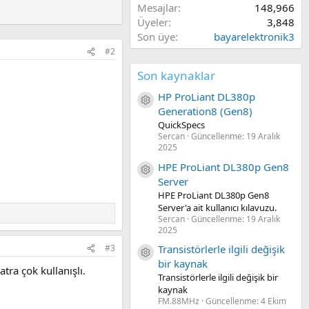
Mesajlar
148,966
Üyeler
3,848
Son üye
bayarelektronik3
#2
Son kaynaklar
HP ProLiant DL380p
Kaynak ikon/amblem
Generation8 (Gen8)
QuickSpecs
Sercan
Güncellenme:
19 Aralık
2025
HPE ProLiant DL380p Gen8
Kaynak ikon/amblem
Server
HPE ProLiant DL380p Gen8
Server'a ait kullanıcı kılavuzu.
Sercan
Güncellenme:
19 Aralık
2025
Transistörlerle ilgili değişik
#3
Kaynak ikon/amblem
bir kaynak
ra çok kullanışlı.
Transistörlerle ilgili değişik bir
kaynak
FM.88MHz
Güncellenme:
4 Ekim