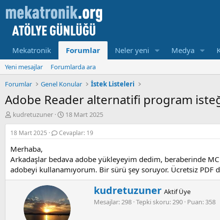
Mekatronik
Forumlar
Neler yeni
Medya
Yeni mesajlar
Forumlarda ara
Forumlar
Genel Konular
İstek Listeleri
Adobe Reader alternatifi program iste
K
B
kudretuzuner
18 Mart 2025
o
a
n
ş
18 Mart 2025
Cevaplar: 19
u
l
Merhaba,
y
a
u
m
Arkadaşlar bedava adobe yükleyeyim dedim, beraberinde MC Afe
b
a
adobeyi kullanamıyorum. Bir sürü şey soruyor. Ücretsiz PDF 
a
t
ş
a
W
kudretuzuner
Aktif Üye
l
r
r
Mesajlar
298
Tepki skoru
290
Puan
358
a
i
i
t
h
t