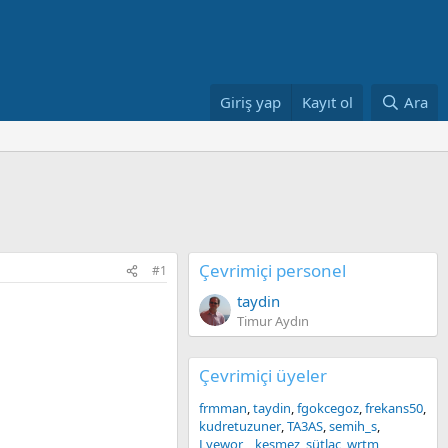
Giriş yap
Kayıt ol
Ara
Çevrimiçi personel
#1
taydin
Timur Aydın
Çevrimiçi üyeler
frmman
taydin
fgokcegoz
frekans50
kudretuzuner
TA3AS
semih_s
Lyewor_
kesmez
sütlaç
wrtm