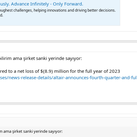
usly. Advance Infinitely - Only Forward.
toughest challenges, helping innovations and driving better decisions.
d.
lirim ama şirket sanki yerinde sayıyor:
 to a net loss of $(8.9) million for the full year of 2023
ases/news-release-details/altair-announces-fourth-quarter-and-ful
m ama şirket sanki yerinde sayıyor: