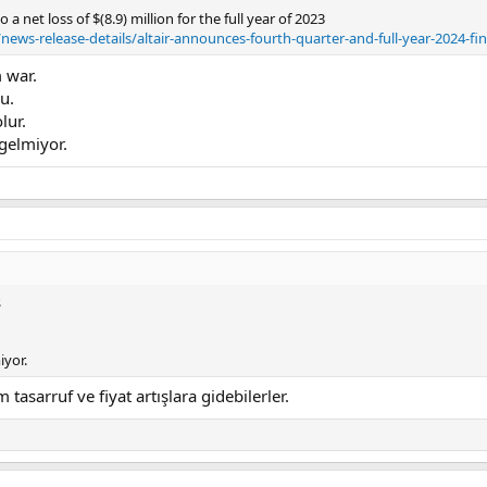
 net loss of $(8.9) million for the full year of 2023
/news-release-details/altair-announces-fourth-quarter-and-full-year-2024-fin
 war.
u.
lur.
 gelmiyor.
.
iyor.
 tasarruf ve fiyat artışlara gidebilerler.