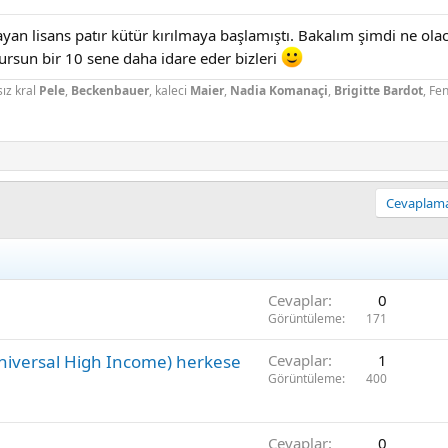
mayan lisans patır kütür kırılmaya başlamıştı. Bakalım şimdi ne o
ursun bir 10 sene daha idare eder bizleri
sız kral
Pele
,
Beckenbauer
, kaleci
Maier
,
Nadia Komanaçi
,
Brigitte Bardot
, Fe
Cevaplamak
Cevaplar
0
Görüntüleme
171
Universal High Income) herkese
Cevaplar
1
Görüntüleme
400
Cevaplar
0