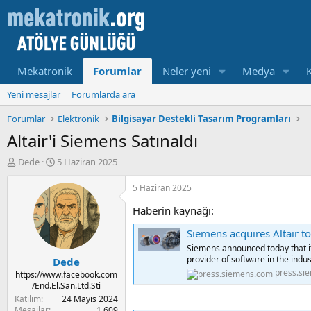
Mekatronik
Forumlar
Neler yeni
Medya
Yeni mesajlar
Forumlarda ara
Forumlar
Elektronik
Bilgisayar Destekli Tasarım Programları
Altair'i Siemens Satınaldı
K
B
Dede
5 Haziran 2025
o
a
n
ş
5 Haziran 2025
u
l
Haberin kaynağı:
y
a
u
m
Siemens acquires Altair to create most
b
a
Siemens announced today that it 
a
t
provider of software in the indust
Dede
ş
a
press.si
l
r
https://www.facebook.com
/End.El.San.Ltd.Sti
a
i
t
h
Katılım
24 Mayıs 2024
Mesajlar
1,609