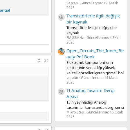
Sercan
Güncellenme:
19 Aralık
2025
ancial
Transistörlerle ilgili değişik
Kaynak ikon/amblem
bir kaynak
Transistörlerle ilgili değişik bir
kaynak
FM.88MHz
Güncellenme:
4 Ekim
2025
Open_Circuits_The_Inner_Be
auty Pdf Book
#4
Elektronik komponentlerin
kesitlerinin yer aldığı yüksek
kaliteli görseller içeren görseli bol
latcakir
Güncellenme:
14 Mart
2025
TI Analog Tasarim Dergi
Kaynak ikon/amblem
Arsivi
TI'in yayinladigi Analog
tasarimlar konusunda dergi serisi
Mikro Step
Güncellenme:
16 Ocak
2025