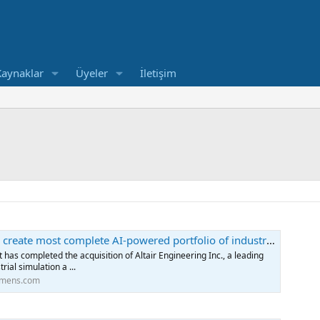
Kaynaklar
Üyeler
İletişim
 complete AI-powered portfolio of industrial software | Press | Company | Siemens
has completed the acquisition of Altair Engineering Inc., a leading
rial simulation a ...
emens.com