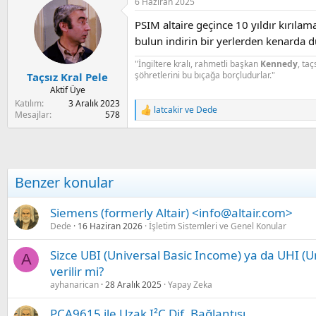
6 Haziran 2025
c
t
PSIM altaire geçince 10 yıldır kırıla
i
o
bulun indirin bir yerlerden kenarda d
n
s
"İngiltere kralı, rahmetli başkan
Kennedy
, taç
:
şöhretlerini bu bıçağa borçludurlar."
Taçsız Kral Pele
Aktif Üye
Katılım
3 Aralık 2023
latcakir
ve
Dede
R
Mesajlar
578
e
a
c
t
i
Benzer konular
o
n
s
Siemens (formerly Altair) <info@altair.com>
:
Dede
16 Haziran 2026
İşletim Sistemleri ve Genel Konular
Sizce UBI (Universal Basic Income) ya da UHI (
A
verilir mi?
ayhanarican
28 Aralık 2025
Yapay Zeka
PCA9615 ile Uzak I²C Dif. Bağlantısı