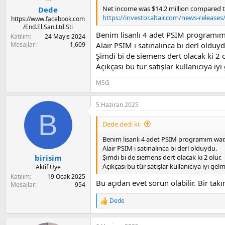
Net income was $14.2 million compared to a
Dede
https://investor.altair.com/news-releases
https://www.facebook.com
/End.El.San.Ltd.Sti
Benim lisanlı 4 adet PSIM programım
Katılım
24 Mayıs 2024
Mesajlar
1,609
Alair PSIM i satınalınca bi derl olduyd
Şimdi bi de siemens dert olacak ki 2 o
Açıkçası bu tür satışlar kullanıcıya iyi
MSG
5 Haziran 2025
B
Dede dedi ki:
Benim lisanlı 4 adet PSIM programım war
Alair PSIM i satınalınca bi derl olduydu.
Şimdi bi de siemens dert olacak ki 2 olur.
birisim
Açıkçası bu tür satışlar kullanıcıya iyi gelm
Aktif Üye
Katılım
19 Ocak 2025
Bu açıdan evet sorun olabilir. Bir takım
Mesajlar
954
Dede
R
e
a