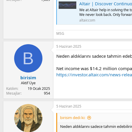
a
i
Altair | Discover Continuo
n
We at Altair help in solving the 
We never look back. Only forwar
altair.com
MSG
5 Haziran 2025
B
Neden aldıklarını sadece tahmin edebi
Net income was $14.2 million compared
https://investor.altair.com/news-rele
birisim
Aktif Üye
Katılım
19 Ocak 2025
Mesajlar
954
5 Haziran 2025
birisim dedi ki:
Neden aldıklarını sadece tahmin edebiliri