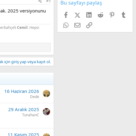
#5
Bu sayfayı paylaş
lacak. 2025 versiyonunu
Facebook
X (Twitter)
LinkedIn
Reddit
Pinterest
Tum
WhatsApp
E-posta
Link
nerbahçeli
Cemil
. Hepsi
 için giriş yap veya kayıt ol.
16 Haziran 2026
Dede
29 Aralık 2025
TunahanC
11 Kasım 2025