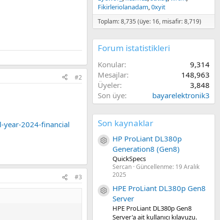
Fikirleriolanadam
0xyit
Toplam: 8,735 (üye: 16, misafir: 8,719)
Forum istatistikleri
Konular
9,314
Mesajlar
148,963
#2
Üyeler
3,848
Son üye
bayarelektronik3
Son kaynaklar
l-year-2024-financial
HP ProLiant DL380p
Kaynak ikon/amblem
Generation8 (Gen8)
QuickSpecs
Sercan
Güncellenme:
19 Aralık
2025
#3
HPE ProLiant DL380p Gen8
Kaynak ikon/amblem
Server
HPE ProLiant DL380p Gen8
Server'a ait kullanıcı kılavuzu.