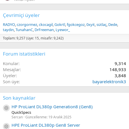
Çevrimiçi üyeler
RADYO
czorgormez
ckocagil
Gokrtl
fgokcegoz
0xyit
sütlaç
Dede
taydin
TunahanC
DrFreeman
Lyewor_
Toplam: 9,257 (üye: 15, misafir: 9,242)
Forum istatistikleri
Konular
9,314
Mesajlar
148,933
Üyeler
3,848
Son üye
bayarelektronik3
Son kaynaklar
HP ProLiant DL380p Generation8 (Gen8)
Kaynak ikon/amblem
QuickSpecs
Sercan
Güncellenme:
19 Aralık 2025
HPE ProLiant DL380p Gen8 Server
Kaynak ikon/amblem