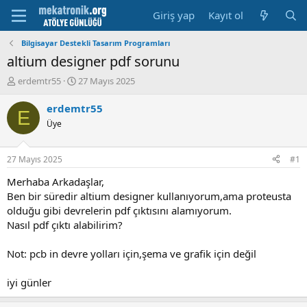
Giriş yap
Kayıt ol
Bilgisayar Destekli Tasarım Programları
altium designer pdf sorunu
K
B
erdemtr55
27 Mayıs 2025
o
a
n
ş
erdemtr55
E
u
l
Üye
y
a
u
m
b
a
27 Mayıs 2025
#1
a
t
ş
a
Merhaba Arkadaşlar,
l
r
Ben bir süredir altium designer kullanıyorum,ama proteusta
a
i
olduğu gibi devrelerin pdf çıktısını alamıyorum.
t
h
Nasıl pdf çıktı alabilirim?
a
i
n
Not: pcb in devre yolları için,şema ve grafik için değil
iyi günler