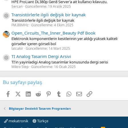
HPE ProLiant DL380p Gen8 Server'a ait kullanıcı kılavuzu.
Sercan
Güncellenme:
19 Aralık 2025
Transistörlerle ilgili değişik bir kaynak
Kaynak ikon/amblem
Transistörlerle ilgili değişik bir kaynak
FM.88MHz
Güncellenme:
4 Ekim 2025
Open_Circuits_The_Inner_Beauty Pdf Book
Elektronik komponentlerin kesitlerinin yer aldığı yüksek kaliteli
görseller içeren görseli bol
latcakir
Güncellenme:
14 Mart 2025
TI Analog Tasarim Dergi Arsivi
Kaynak ikon/amblem
TI'in yayinladigi Analog tasarimlar konusunda dergi serisi
Mikro Step
Güncellenme:
16 Ocak 2025
Bu sayfayı paylaş
Facebook
X (Twitter)
LinkedIn
Reddit
Pinterest
Tumblr
WhatsApp
E-posta
Link
Bilgisayar Destekli Tasarım Programları
mekatronik
Türkçe