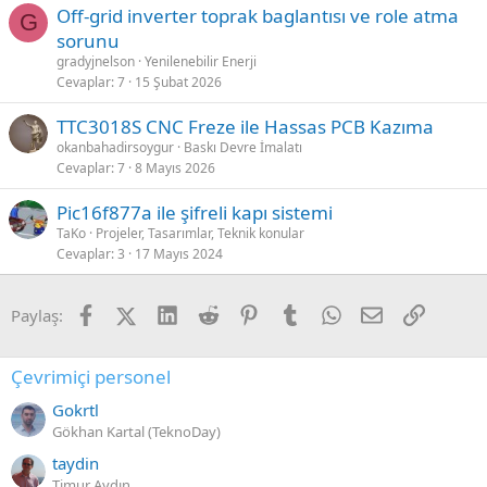
Off-grid inverter toprak baglantısı ve role atma
G
sorunu
gradyjnelson
Yenilenebilir Enerji
Cevaplar
7
15 Şubat 2026
TTC3018S CNC Freze ile Hassas PCB Kazıma
okanbahadirsoygur
Baskı Devre İmalatı
Cevaplar
7
8 Mayıs 2026
Pic16f877a ile şifreli kapı sistemi
TaKo
Projeler, Tasarımlar, Teknik konular
Cevaplar
3
17 Mayıs 2024
Facebook
X (Twitter)
LinkedIn
Reddit
Pinterest
Tumblr
WhatsApp
E-posta
Link
Paylaş:
Çevrimiçi personel
Gokrtl
Gökhan Kartal (TeknoDay)
taydin
Timur Aydın