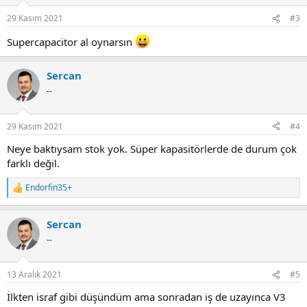
29 Kasım 2021
#3
Supercapacitor al oynarsın
Sercan
--
29 Kasım 2021
#4
Neye baktıysam stok yok. Süper kapasitörlerde de durum çok
farklı değil.
Endorfin35+
R
e
a
Sercan
c
t
--
i
o
n
13 Aralık 2021
#5
s
:
İlkten israf gibi düşündüm ama sonradan iş de uzayınca V3