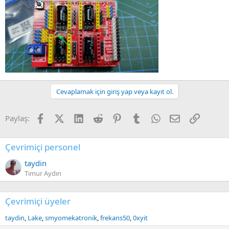
Cevaplamak için giriş yap veya kayıt ol.
Facebook
X (Twitter)
LinkedIn
Reddit
Pinterest
Tumblr
WhatsApp
E-posta
Link
Paylaş:
Çevrimiçi personel
taydin
Timur Aydın
Çevrimiçi üyeler
taydin
Lake
smyomekatronik
frekans50
0xyit