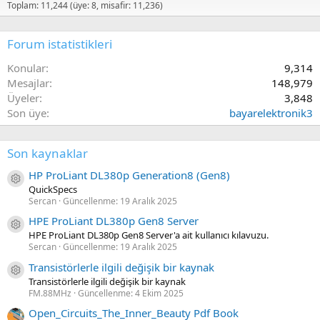
Toplam: 11,244 (üye: 8, misafir: 11,236)
Forum istatistikleri
Konular
9,314
Mesajlar
148,979
Üyeler
3,848
Son üye
bayarelektronik3
Son kaynaklar
HP ProLiant DL380p Generation8 (Gen8)
Kaynak ikon/amblem
QuickSpecs
Sercan
Güncellenme:
19 Aralık 2025
HPE ProLiant DL380p Gen8 Server
Kaynak ikon/amblem
HPE ProLiant DL380p Gen8 Server'a ait kullanıcı kılavuzu.
Sercan
Güncellenme:
19 Aralık 2025
Transistörlerle ilgili değişik bir kaynak
Kaynak ikon/amblem
Transistörlerle ilgili değişik bir kaynak
FM.88MHz
Güncellenme:
4 Ekim 2025
Open_Circuits_The_Inner_Beauty Pdf Book