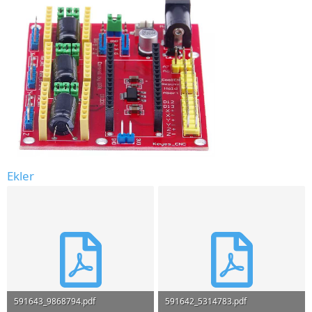
Ekler
591643_9868794.pdf
591642_5314783.pdf