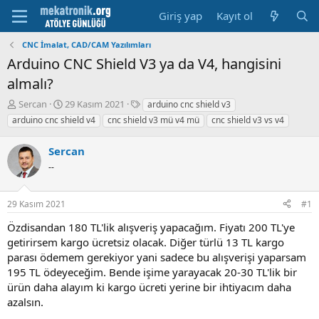
Giriş yap
Kayıt ol
CNC İmalat, CAD/CAM Yazılımları
Arduino CNC Shield V3 ya da V4, hangisini
almalı?
K
B
E
Sercan
29 Kasım 2021
arduino cnc shield v3
o
a
t
arduino cnc shield v4
cnc shield v3 mü v4 mü
cnc shield v3 vs v4
n
ş
i
u
l
k
Sercan
y
a
e
u
--
m
t
b
a
l
a
t
e
29 Kasım 2021
#1
ş
a
r
l
r
Özdisandan 180 TL'lik alışveriş yapacağım. Fiyatı 200 TL'ye
a
i
getirirsem kargo ücretsiz olacak. Diğer türlü 13 TL kargo
t
h
parası ödemem gerekiyor yani sadece bu alışverişi yaparsam
a
i
n
195 TL ödeyeceğim. Bende işime yarayacak 20-30 TL'lik bir
ürün daha alayım ki kargo ücreti yerine bir ihtiyacım daha
azalsın.