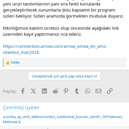
yeni ürün tanıtımlarının yanı sıra farklı konularda
gerçekleştirilecek sunumlarla dolu kapsamlı bir program
sizleri bekliyor. Sizleri aramızda görmekten mutluluk duyarız.
Etkinliğimize katılım ücretsiz olup öncesinde aşağıdaki link
üzerinden kayıt yaptırmanızı rica ederiz.
https://connection.arrow.com/arrow_emea_en_ams-
istanbul_mar2026
meke
R
e
a
Cevaplamak için giriş yap veya kayıt ol.
c
t
i
Facebook
X (Twitter)
LinkedIn
Reddit
Pinterest
Tumblr
WhatsApp
E-posta
Link
Paylaş:
o
n
s
:
Çevrimiçi üyeler
a.zorba
ay_erdi
elektorronikci
subliminal_kuvvet
cem61
DrFreeman
Mehmet.b