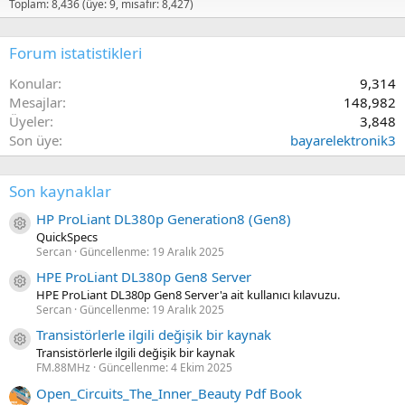
Toplam: 8,436 (üye: 9, misafir: 8,427)
Forum istatistikleri
Konular
9,314
Mesajlar
148,982
Üyeler
3,848
Son üye
bayarelektronik3
Son kaynaklar
HP ProLiant DL380p Generation8 (Gen8)
Kaynak ikon/amblem
QuickSpecs
Sercan
Güncellenme:
19 Aralık 2025
HPE ProLiant DL380p Gen8 Server
Kaynak ikon/amblem
HPE ProLiant DL380p Gen8 Server'a ait kullanıcı kılavuzu.
Sercan
Güncellenme:
19 Aralık 2025
Transistörlerle ilgili değişik bir kaynak
Kaynak ikon/amblem
Transistörlerle ilgili değişik bir kaynak
FM.88MHz
Güncellenme:
4 Ekim 2025
Open_Circuits_The_Inner_Beauty Pdf Book