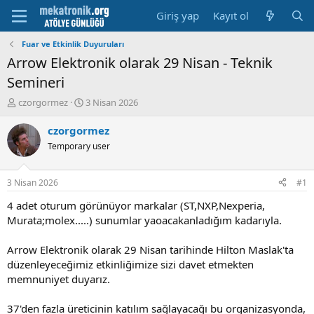
Giriş yap
Kayıt ol
Fuar ve Etkinlik Duyuruları
Arrow Elektronik olarak 29 Nisan - Teknik
Semineri
K
B
czorgormez
3 Nisan 2026
o
a
n
ş
czorgormez
u
l
Temporary user
y
a
u
m
b
a
3 Nisan 2026
#1
a
t
ş
a
4 adet oturum görünüyor markalar (ST,NXP,Nexperia,
l
r
Murata;molex.....) sunumlar yaoacakanladığım kadarıyla.
a
i
t
h
Arrow Elektronik olarak 29 Nisan tarihinde Hilton Maslak'ta
a
i
düzenleyeceğimiz etkinliğimize sizi davet etmekten
n
memnuniyet duyarız.
37'den fazla üreticinin katılım sağlayacağı bu organizasyonda,