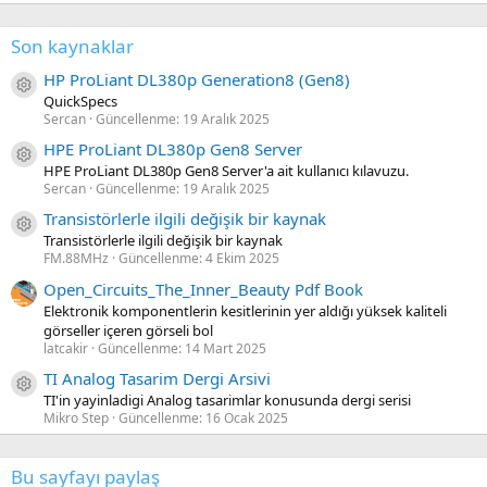
Son kaynaklar
HP ProLiant DL380p Generation8 (Gen8)
Kaynak ikon/amblem
QuickSpecs
Sercan
Güncellenme:
19 Aralık 2025
HPE ProLiant DL380p Gen8 Server
Kaynak ikon/amblem
HPE ProLiant DL380p Gen8 Server'a ait kullanıcı kılavuzu.
Sercan
Güncellenme:
19 Aralık 2025
Transistörlerle ilgili değişik bir kaynak
Kaynak ikon/amblem
Transistörlerle ilgili değişik bir kaynak
FM.88MHz
Güncellenme:
4 Ekim 2025
Open_Circuits_The_Inner_Beauty Pdf Book
Elektronik komponentlerin kesitlerinin yer aldığı yüksek kaliteli
görseller içeren görseli bol
latcakir
Güncellenme:
14 Mart 2025
TI Analog Tasarim Dergi Arsivi
Kaynak ikon/amblem
TI'in yayinladigi Analog tasarimlar konusunda dergi serisi
Mikro Step
Güncellenme:
16 Ocak 2025
Bu sayfayı paylaş