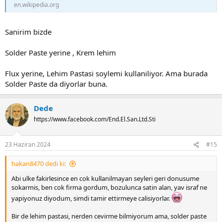
en.wikipedia.org
Sanirim bizde
Solder Paste yerine , Krem lehim
Flux yerine, Lehim Pastasi soylemi kullaniliyor. Ama burada
Solder Paste da diyorlar buna.
Dede
https://www.facebook.com/End.El.San.Ltd.Sti
23 Haziran 2024
#15
hakan8470 dedi ki:
Abi ulke fakirlesince en cok kullanilmayan seyleri geri donusume
sokarmis, ben cok firma gordum, bozulunca satin alan, yav israf ne
yapiyonuz diyodum, simdi tamir ettirmeye calisiyorlar.
Bir de lehim pastasi, nerden cevirme bilmiyorum ama, solder paste