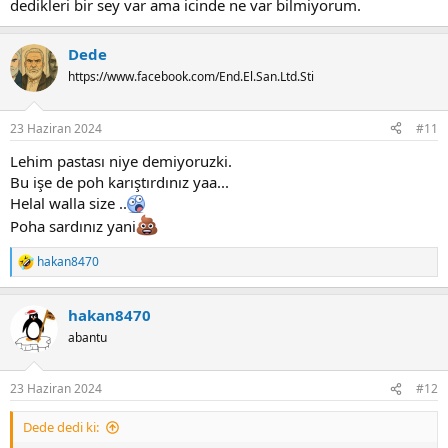
dedikleri bir sey var ama icinde ne var bilmiyorum.
Dede
https://www.facebook.com/End.El.San.Ltd.Sti
23 Haziran 2024
#11
Lehim pastası niye demiyoruzki.
Bu işe de poh karıştırdınız yaa...
Helal walla size ..
Poha sardınız yani
hakan8470
R
e
a
hakan8470
c
t
abantu
i
o
n
23 Haziran 2024
#12
s
:
Dede dedi ki: