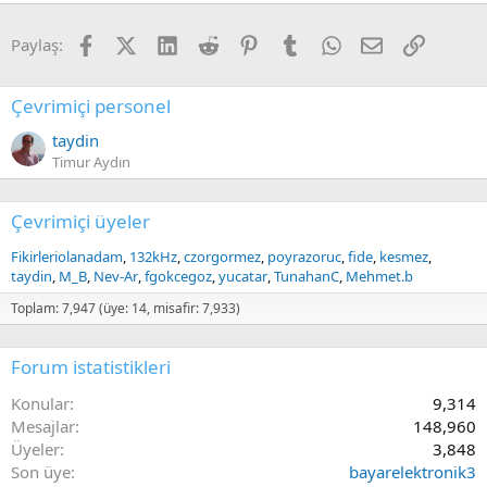
Facebook
X (Twitter)
LinkedIn
Reddit
Pinterest
Tumblr
WhatsApp
E-posta
Link
Paylaş:
Çevrimiçi personel
taydin
Timur Aydın
Çevrimiçi üyeler
Fikirleriolanadam
132kHz
czorgormez
poyrazoruc
fide
kesmez
taydin
M_B
Nev-Ar
fgokcegoz
yucatar
TunahanC
Mehmet.b
Toplam: 7,947 (üye: 14, misafir: 7,933)
Forum istatistikleri
Konular
9,314
Mesajlar
148,960
Üyeler
3,848
Son üye
bayarelektronik3