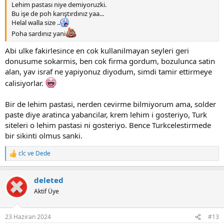
Lehim pastası niye demiyoruzki.
Bu işe de poh karıştırdınız yaa...
Helal walla size ..
Poha sardınız yani
Abi ulke fakirlesince en cok kullanilmayan seyleri geri
donusume sokarmis, ben cok firma gordum, bozulunca satin
alan, yav israf ne yapiyonuz diyodum, simdi tamir ettirmeye
calisiyorlar.
Bir de lehim pastasi, nerden cevirme bilmiyorum ama, solder
paste diye aratinca yabancilar, krem lehim i gosteriyo, Turk
siteleri o lehim pastasi ni gosteriyo. Bence Turkcelestirmede
bir sikinti olmus sanki.
clc
ve
Dede
R
e
a
deleted
c
t
Aktif Üye
i
o
n
23 Haziran 2024
#13
s