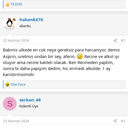
TA3UIS
R
e
a
hakan8470
c
t
abantu
i
o
n
22 Haziran 2024
#2
s
:
Bakmis ulkede en cok neye gereksiz para harcaniyor, demis
Asprin, uretmis ondan bir sey, aferin.
Recine ve alkol iyi
oluyor ama recine kaliteli olacak. Ben Recineden yaptim,
sonra bi daha yapiyim dedim, hic erimedi alkolde. 1 ay
karistirmisimdir.
One Face
R
e
a
serkan_48
c
S
t
Kıdemli Üye
i
o
n
23 Haziran 2024
#3
s
: