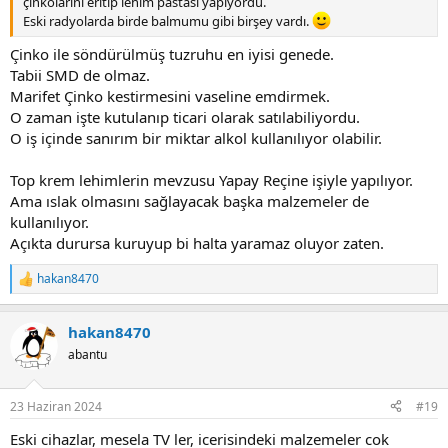
çinkolarını eritip lehim pastası yapıyordu.
Eski radyolarda birde balmumu gibi birşey vardı.
Çinko ile söndürülmüş tuzruhu en iyisi genede.
Tabii SMD de olmaz.
Marifet Çinko kestirmesini vaseline emdirmek.
O zaman işte kutulanıp ticari olarak satılabiliyordu.
O iş içinde sanırım bir miktar alkol kullanılıyor olabilir.
Top krem lehimlerin mevzusu Yapay Reçine işiyle yapılıyor.
Ama ıslak olmasını sağlayacak başka malzemeler de
kullanılıyor.
Açıkta durursa kuruyup bi halta yaramaz oluyor zaten.
hakan8470
R
e
a
hakan8470
c
t
abantu
i
o
n
23 Haziran 2024
#19
s
:
Eski cihazlar, mesela TV ler, icerisindeki malzemeler cok