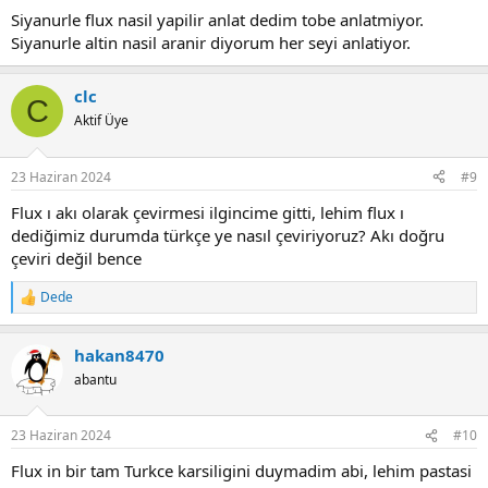
:
Siyanurle flux nasil yapilir anlat dedim tobe anlatmiyor.
Siyanurle altin nasil aranir diyorum her seyi anlatiyor.
clc
C
Aktif Üye
23 Haziran 2024
#9
Flux ı akı olarak çevirmesi ilgincime gitti, lehim flux ı
dediğimiz durumda türkçe ye nasıl çeviriyoruz? Akı doğru
çeviri değil bence
Dede
R
e
a
hakan8470
c
t
abantu
i
o
n
23 Haziran 2024
#10
s
:
Flux in bir tam Turkce karsiligini duymadim abi, lehim pastasi