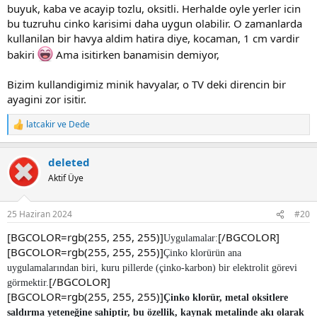
buyuk, kaba ve acayip tozlu, oksitli. Herhalde oyle yerler icin
bu tuzruhu cinko karisimi daha uygun olabilir. O zamanlarda
kullanilan bir havya aldim hatira diye, kocaman, 1 cm vardir
bakiri
Ama isitirken banamisin demiyor,
Bizim kullandigimiz minik havyalar, o TV deki direncin bir
ayagini zor isitir.
latcakir
ve
Dede
R
e
a
deleted
c
t
Aktif Üye
i
o
n
25 Haziran 2024
#20
s
:
[BGCOLOR=rgb(255, 255, 255)]
[/BGCOLOR]
Uygulamalar:
[BGCOLOR=rgb(255, 255, 255)]
Çinko klorürün ana
uygulamalarından biri, kuru pillerde (çinko-karbon) bir elektrolit görevi
[/BGCOLOR]
görmektir.
[BGCOLOR=rgb(255, 255, 255)]
Çinko klorür, metal oksitlere
saldırma yeteneğine sahiptir, bu özellik, kaynak metalinde akı olarak