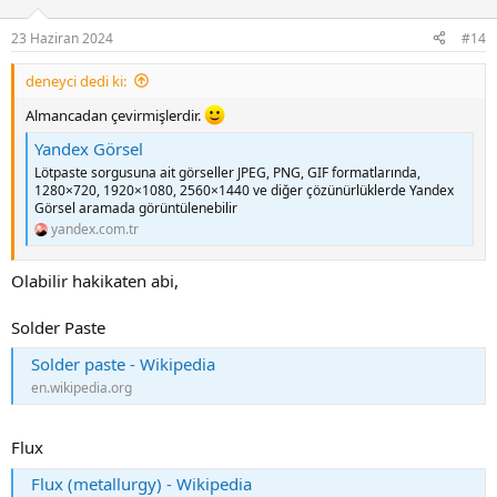
o
n
23 Haziran 2024
#14
s
:
deneyci dedi ki:
Almancadan çevirmişlerdir.
Yandex Görsel
Lötpaste sorgusuna ait görseller JPEG, PNG, GIF formatlarında,
1280×720, 1920×1080, 2560×1440 ve diğer çözünürlüklerde Yandex
Görsel aramada görüntülenebilir
yandex.com.tr
Olabilir hakikaten abi,
Solder Paste
Solder paste - Wikipedia
en.wikipedia.org
Flux
Flux (metallurgy) - Wikipedia