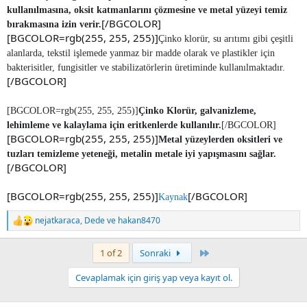
kullanılmasına, oksit katmanlarını çözmesine ve metal yüzeyi temiz
[/BGCOLOR]
bırakmasına izin verir.
[BGCOLOR=rgb(255, 255, 255)]
Çinko klorür, su arıtımı gibi çeşitli
alanlarda, tekstil işlemede yanmaz bir madde olarak ve plastikler için
bakterisitler, fungisitler ve stabilizatörlerin üretiminde kullanılmaktadır.
[/BGCOLOR]
[BGCOLOR=rgb(255, 255, 255)]
Çinko Klorür, galvanizleme,
lehimleme ve kalaylama için eritkenlerde kullanılır.
[/BGCOLOR]
[BGCOLOR=rgb(255, 255, 255)]
Metal yüzeylerden oksitleri ve
tuzları temizleme yeteneği, metalin metale iyi yapışmasını sağlar.
[/BGCOLOR]
[BGCOLOR=rgb(255, 255, 255)]
[/BGCOLOR]
Kaynak
nejatkaraca
,
Dede
ve
hakan8470
R
e
a
Last
1 of 2
Sonraki
c
t
Cevaplamak için giriş yap veya kayıt ol.
i
o
n