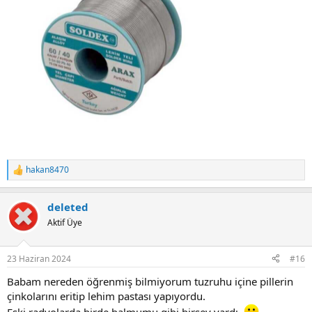
hakan8470
R
e
a
deleted
c
t
Aktif Üye
i
o
n
23 Haziran 2024
#16
s
:
Babam nereden öğrenmiş bilmiyorum tuzruhu içine pillerin
çinkolarını eritip lehim pastası yapıyordu.
Eski radyolarda birde balmumu gibi birşey vardı.