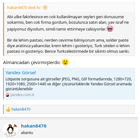
:
hakan8470 dedi ki:
Abi ulke fakirlesince en cok kullanilmayan seyleri geri donusume
sokarmis, ben cok firma gordum, bozulunca satin alan, yav israf ne
yapiyonuz diyodum, simdi tamir ettirmeye calisiyorlar.
Bir de lehim pastasi, nerden cevirme bilmiyorum ama, solder paste
diye aratinca yabancilar, krem lehim i gosteriyo, Turk siteleri o lehim
pastasi ni gosteriyo. Bence Turkcelestirmede bir sikinti olmus sanki.
Almancadan çevirmişlerdir.
Yandex Görsel
Lötpaste sorgusuna ait görseller JPEG, PNG, GIF formatlarında, 1280×720,
1920×1080, 2560×1440 ve diğer çözünürlüklerde Yandex Görsel aramada
görüntülenebilir
yandex.com.tr
hakan8470
R
e
a
hakan8470
c
t
abantu
i