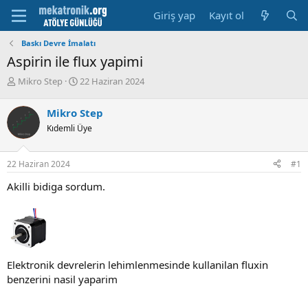
Giriş yap
Kayıt ol
Baskı Devre İmalatı
Aspirin ile flux yapimi
K
B
Mikro Step
22 Haziran 2024
o
a
n
ş
Mikro Step
u
l
Kıdemli Üye
y
a
u
m
b
a
22 Haziran 2024
#1
a
t
ş
a
Akilli bidiga sordum.
l
r
a
i
t
h
a
i
n
Elektronik devrelerin lehimlenmesinde kullanilan fluxin
benzerini nasil yaparim