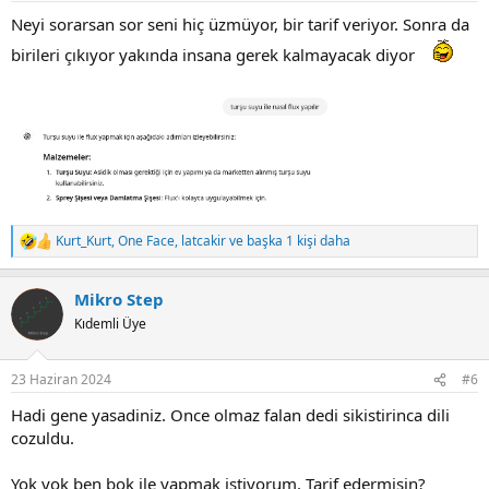
:
Neyi sorarsan sor seni hiç üzmüyor, bir tarif veriyor. Sonra da
birileri çıkıyor yakında insana gerek kalmayacak diyor
Kurt_Kurt
,
One Face
,
latcakir
ve başka 1 kişi daha
R
e
a
Mikro Step
c
t
Kıdemli Üye
i
o
n
23 Haziran 2024
#6
s
:
Hadi gene yasadiniz. Once olmaz falan dedi sikistirinca dili
cozuldu.
Yok yok ben bok ile yapmak istiyorum. Tarif edermisin?