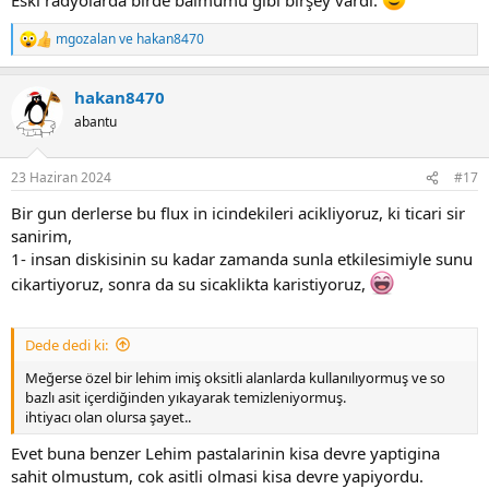
mgozalan
ve
hakan8470
R
e
a
hakan8470
c
t
abantu
i
o
n
23 Haziran 2024
#17
s
:
Bir gun derlerse bu flux in icindekileri acikliyoruz, ki ticari sir
sanirim,
1- insan diskisinin su kadar zamanda sunla etkilesimiyle sunu
cikartiyoruz, sonra da su sicaklikta karistiyoruz,
Dede dedi ki:
Meğerse özel bir lehim imiş oksitli alanlarda kullanılıyormuş ve so
bazlı asit içerdiğinden yıkayarak temizleniyormuş.
ihtiyacı olan olursa şayet..
Evet buna benzer Lehim pastalarinin kisa devre yaptigina
sahit olmustum, cok asitli olmasi kisa devre yapiyordu.