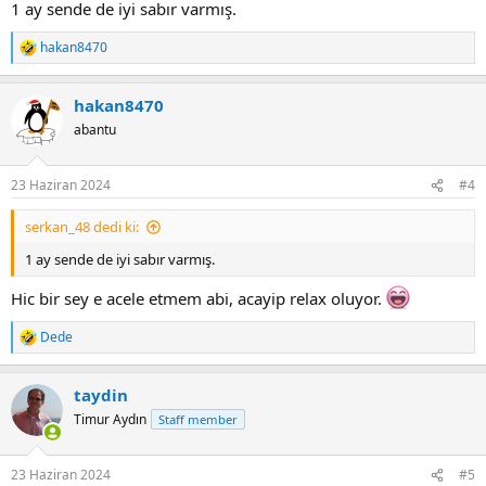
1 ay sende de iyi sabır varmış.
hakan8470
R
e
a
hakan8470
c
t
abantu
i
o
n
23 Haziran 2024
#4
s
:
serkan_48 dedi ki:
1 ay sende de iyi sabır varmış.
Hic bir sey e acele etmem abi, acayip relax oluyor.
Dede
R
e
a
taydin
c
t
Timur Aydın
Staff member
i
o
n
23 Haziran 2024
#5
s