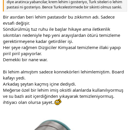
diye aratinca yabancilar, krem lehim i gosteriyo, Turk siteleri o lehim
pastasi ni gosteriyo. Bence Turkcelestirmede bir sikinti olmus sanki.
Bir asırdan beri lehim pastasıdır bu zıkkımın adı. Sadece
evsafı değişir.
Söndürülmüş tuz ruhu ile başlar hikaye ama iletkenlik
sıkıntıları nedeniyle hep yeni arayışlardan ötürü temizleme
gerektirmeyene kadar getirdiler işi.
Her şeye rağmen Dizgiciler Kimyasal temizleme illaki yapıp
piril piril yapıyorlar.
Demekki bir nane war.
Bi lehim almıştım sadece konnekörleri lehimlemiştim. Board
kafayı yedi.
Arkadaş şeytan kaçmış içine dediydi.
Meğerse özel bir lehim imiş oksitli alanlarda kullanılıyormuş
ve su bazlı asit içerdiğinden yıkayarak temizleniyormuş.
ihtiyacı olan olursa şayet..