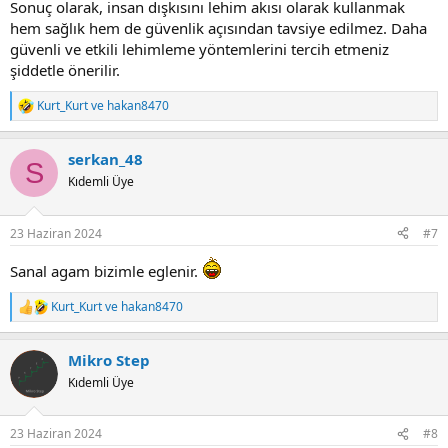
Sonuç olarak, insan dışkısını lehim akısı olarak kullanmak
hem sağlık hem de güvenlik açısından tavsiye edilmez. Daha
güvenli ve etkili lehimleme yöntemlerini tercih etmeniz
şiddetle önerilir.
Kurt_Kurt
ve
hakan8470
R
e
a
serkan_48
c
S
t
Kıdemli Üye
i
o
n
23 Haziran 2024
#7
s
:
Sanal agam bizimle eglenir.
Kurt_Kurt
ve
hakan8470
R
e
a
Mikro Step
c
t
Kıdemli Üye
i
o
n
23 Haziran 2024
#8
s