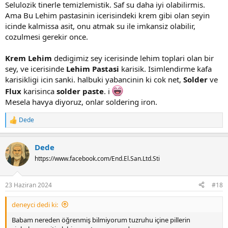
Selulozik tinerle temizlemistik. Saf su daha iyi olabilirmis.
Ama Bu Lehim pastasinin icerisindeki krem gibi olan seyin
icinde kalmissa asit, onu atmak su ile imkansiz olabilir,
cozulmesi gerekir once.
Krem Lehim
dedigimiz sey icerisinde lehim toplari olan bir
sey, ve icerisinde
Lehim Pastasi
karisik. Isimlendirme kafa
karisikligi icin sanki. halbuki yabancinin ki cok net,
Solder
ve
Flux
karisinca
solder paste
. i
Mesela havya diyoruz, onlar soldering iron.
Dede
R
e
a
Dede
c
t
https://www.facebook.com/End.El.San.Ltd.Sti
i
o
n
23 Haziran 2024
#18
s
:
deneyci dedi ki:
Babam nereden öğrenmiş bilmiyorum tuzruhu içine pillerin