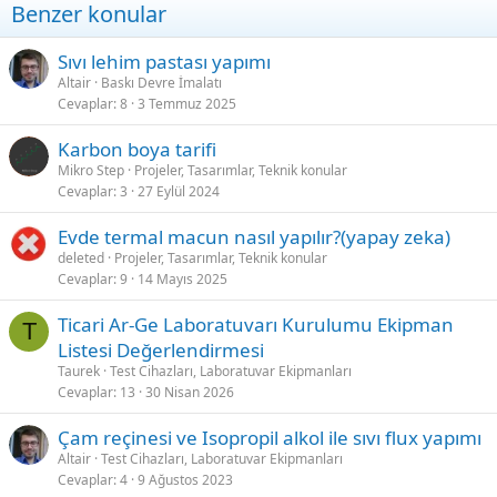
Benzer konular
s
:
Sıvı lehim pastası yapımı
Altair
Baskı Devre İmalatı
Cevaplar
8
3 Temmuz 2025
Karbon boya tarifi
Mikro Step
Projeler, Tasarımlar, Teknik konular
Cevaplar
3
27 Eylül 2024
Evde termal macun nasıl yapılır?(yapay zeka)
deleted
Projeler, Tasarımlar, Teknik konular
Cevaplar
9
14 Mayıs 2025
Ticari Ar-Ge Laboratuvarı Kurulumu Ekipman
T
Listesi Değerlendirmesi
Taurek
Test Cihazları, Laboratuvar Ekipmanları
Cevaplar
13
30 Nisan 2026
Çam reçinesi ve Isopropil alkol ile sıvı flux yapımı
Altair
Test Cihazları, Laboratuvar Ekipmanları
Cevaplar
4
9 Ağustos 2023