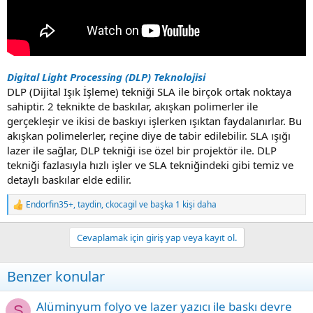
Digital Light Processing (DLP) Teknolojisi
DLP (Dijital Işık İşleme) tekniği SLA ile birçok ortak noktaya
sahiptir. 2 teknikte de baskılar, akışkan polimerler ile
gerçekleşir ve ikisi de baskıyı işlerken ışıktan faydalanırlar. Bu
akışkan polimelerler, reçine diye de tabir edilebilir. SLA ışığı
lazer ile sağlar, DLP tekniği ise özel bir projektör ile. DLP
tekniği fazlasıyla hızlı işler ve SLA tekniğindeki gibi temiz ve
detaylı baskılar elde edilir.
Endorfin35+
,
taydin
,
ckocagil
ve başka 1 kişi daha
R
e
a
Cevaplamak için giriş yap veya kayıt ol.
c
t
i
Benzer konular
o
n
s
Alüminyum folyo ve lazer yazıcı ile baskı devre
S
: