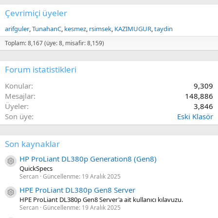
Çevrimiçi üyeler
arifguler
TunahanC
kesmez
rsimsek
KAZIMUGUR
taydin
Toplam: 8,167 (üye: 8, misafir: 8,159)
Forum istatistikleri
Konular
9,309
Mesajlar
148,886
Üyeler
3,846
Son üye
Eski Klasör
Son kaynaklar
HP ProLiant DL380p Generation8 (Gen8)
Kaynak ikon/amblem
QuickSpecs
Sercan
Güncellenme:
19 Aralık 2025
HPE ProLiant DL380p Gen8 Server
Kaynak ikon/amblem
HPE ProLiant DL380p Gen8 Server'a ait kullanıcı kılavuzu.
Sercan
Güncellenme:
19 Aralık 2025