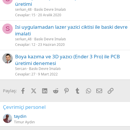
üretimi
serkan_48
Baskı Devre İmalatı
Cevaplar
15
20 Aralık 2020
Isi uygulamadan lazer yazici ciktisi ile baski devre
S
imalati
serkan_48
Baskı Devre İmalatı
Cevaplar
12
23 Haziran 2020
Boya kazıma ve 3D yazıcı (Ender 3 Pro) ile PCB
üretimi denemesi
Sercan
Baskı Devre İmalatı
Cevaplar
27
9 Mart 2022
Facebook
X (Twitter)
LinkedIn
Reddit
Pinterest
Tumblr
WhatsApp
E-posta
Link
Paylaş:
Çevrimiçi personel
taydin
Timur Aydın