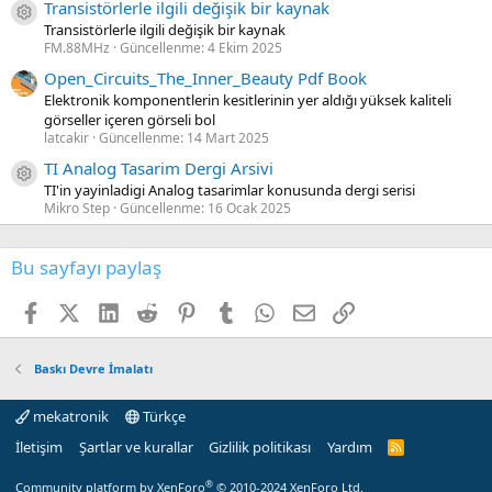
Transistörlerle ilgili değişik bir kaynak
Kaynak ikon/amblem
Transistörlerle ilgili değişik bir kaynak
FM.88MHz
Güncellenme:
4 Ekim 2025
Open_Circuits_The_Inner_Beauty Pdf Book
Elektronik komponentlerin kesitlerinin yer aldığı yüksek kaliteli
görseller içeren görseli bol
latcakir
Güncellenme:
14 Mart 2025
TI Analog Tasarim Dergi Arsivi
Kaynak ikon/amblem
TI'in yayinladigi Analog tasarimlar konusunda dergi serisi
Mikro Step
Güncellenme:
16 Ocak 2025
Bu sayfayı paylaş
Facebook
X (Twitter)
LinkedIn
Reddit
Pinterest
Tumblr
WhatsApp
E-posta
Link
Baskı Devre İmalatı
mekatronik
Türkçe
İletişim
Şartlar ve kurallar
Gizlilik politikası
Yardım
R
S
S
®
Community platform by XenForo
© 2010-2024 XenForo Ltd.