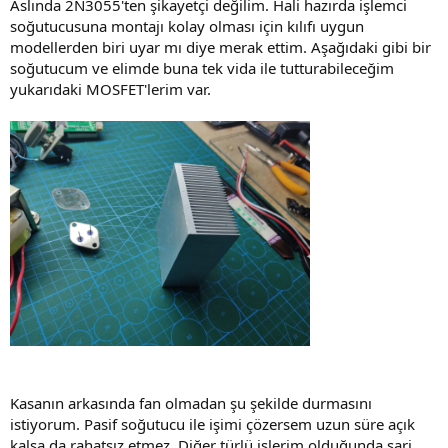
Aslında 2N3055'ten şikayetçi değilim. Hali hazırda işlemci
soğutucusuna montajı kolay olması için kılıfı uygun
modellerden biri uyar mı diye merak ettim. Aşağıdaki gibi bir
soğutucum ve elimde buna tek vida ile tutturabileceğim
yukarıdaki MOSFET'lerim var.
Kasanın arkasında fan olmadan şu şekilde durmasını
istiyorum. Pasif soğutucu ile işimi çözersem uzun süre açık
kalsa da rahatsız etmez. Diğer türlü işlerim olduğunda şarj