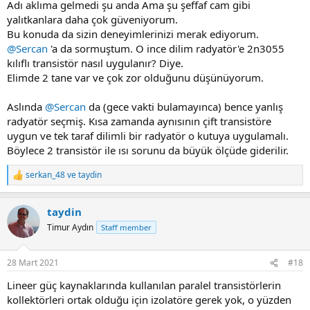
Adı aklıma gelmedi şu anda Ama şu şeffaf cam gibi
yalıtkanlara daha çok güveniyorum.
Bu konuda da sizin deneyimlerinizi merak ediyorum.
@Sercan
'a da sormuştum. O ince dilim radyatör'e 2n3055
kılıflı transistör nasıl uygulanır? Diye.
Elimde 2 tane var ve çok zor olduğunu düşünüyorum.
Aslında
@Sercan
da (gece vakti bulamayınca) bence yanlış
radyatör seçmiş. Kısa zamanda aynısının çift transistöre
uygun ve tek taraf dilimli bir radyatör o kutuya uygulamalı.
Böylece 2 transistör ile ısı sorunu da büyük ölçüde giderilir.
serkan_48
ve
taydin
R
e
a
taydin
c
t
Timur Aydın
Staff member
i
o
n
28 Mart 2021
#18
s
:
Lineer güç kaynaklarında kullanılan paralel transistörlerin
kollektörleri ortak olduğu için izolatöre gerek yok, o yüzden