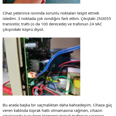
Cihaz yeterince ısınında sorunlu noktaları tespit etmek
istedim. 3 noktada çok ısındığını fark ettim. Çıkıştaki 2N3055
transistör, trafo (o da 100 derecede) ve trafonun 24 VAC
çıkışındaki köprü diyot.
Bu arada başka bir saçmalıktan daha bahsedeyim. Cihaza güç
veren kabloda toprak hattı olmamasına rağmen, cihazın
çıkışlarında (sarı born klemens) toprak trafonun şasesine