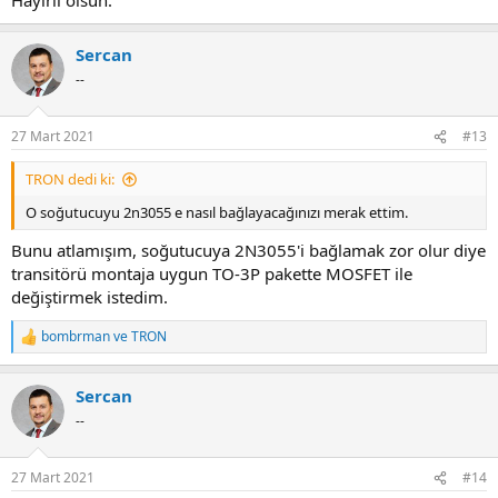
Sercan
--
27 Mart 2021
#13
TRON dedi ki:
O soğutucuyu 2n3055 e nasıl bağlayacağınızı merak ettim.
Bunu atlamışım, soğutucuya 2N3055'i bağlamak zor olur diye
transitörü montaja uygun TO-3P pakette MOSFET ile
değiştirmek istedim.
bombrman
ve
TRON
R
e
a
Sercan
c
t
--
i
o
n
27 Mart 2021
#14
s