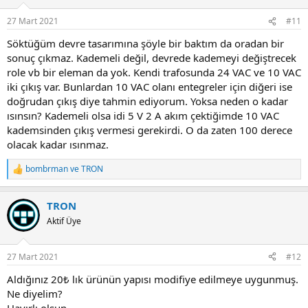
27 Mart 2021
#11
Söktüğüm devre tasarımına şöyle bir baktım da oradan bir
sonuç çıkmaz. Kademeli değil, devrede kademeyi değiştrecek
role vb bir eleman da yok. Kendi trafosunda 24 VAC ve 10 VAC
iki çıkış var. Bunlardan 10 VAC olanı entegreler için diğeri ise
doğrudan çıkış diye tahmin ediyorum. Yoksa neden o kadar
ısınsın? Kademeli olsa idi 5 V 2 A akım çektiğimde 10 VAC
kademsinden çıkış vermesi gerekirdi. O da zaten 100 derece
olacak kadar ısınmaz.
bombrman
ve
TRON
R
e
a
TRON
c
t
Aktif Üye
i
o
n
27 Mart 2021
#12
s
:
Aldığınız 20₺ lık ürünün yapısı modifiye edilmeye uygunmuş.
Ne diyelim?
Hayırlı olsun.