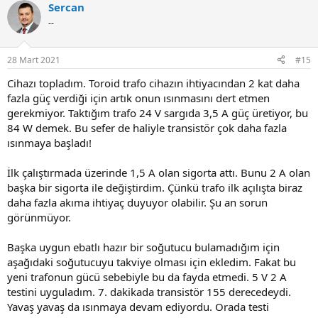
Sercan
c
t
--
i
o
n
28 Mart 2021
#15
s
:
Cihazı topladım. Toroid trafo cihazın ihtiyacından 2 kat daha
fazla güç verdiği için artık onun ısınmasını dert etmen
gerekmiyor. Taktığım trafo 24 V sargıda 3,5 A güç üretiyor, bu
84 W demek. Bu sefer de haliyle transistör çok daha fazla
ısınmaya başladı!
İlk çalıştırmada üzerinde 1,5 A olan sigorta attı. Bunu 2 A olan
başka bir sigorta ile değiştirdim. Çünkü trafo ilk açılışta biraz
daha fazla akıma ihtiyaç duyuyor olabilir. Şu an sorun
görünmüyor.
Başka uygun ebatlı hazır bir soğutucu bulamadığım için
aşağıdaki soğutucuyu takviye olması için ekledim. Fakat bu
yeni trafonun gücü sebebiyle bu da fayda etmedi. 5 V 2 A
testini uyguladım. 7. dakikada transistör 155 derecedeydi.
Yavaş yavaş da ısınmaya devam ediyordu. Orada testi