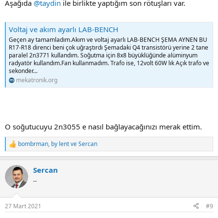
Aşağıda
@taydin
ile birlikte yaptığım son rötuşları var.
Voltaj ve akım ayarlı LAB-BENCH
Geçen ay tamamladım.Akım ve voltaj ayarlı LAB-BENCH ŞEMA AYNEN BU
R17-R18 direnci beni çok uğraştırdı Şemadaki Q4 transistörü yerine 2 tane
paralel 2n3771 kullandım. Soğutma için 8x8 büyüklüğünde alüminyum
radyatör kullandım.Fan kullanmadım. Trafo ise, 12volt 60W lık Açık trafo ve
sekonder...
mekatronik.org
O soğutucuyu 2n3055 e nasıl bağlayacağınızı merak ettim.
bombrman
,
by lent
ve
Sercan
R
e
a
Sercan
c
t
--
i
o
n
27 Mart 2021
#9
s
: