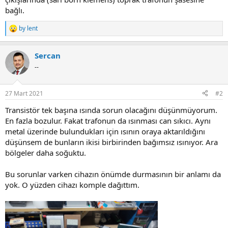
bağlı.
by lent
R
e
a
Sercan
c
t
--
i
o
n
27 Mart 2021
#2
s
:
Transistör tek başına ısında sorun olacağını düşünmüyorum.
En fazla bozulur. Fakat trafonun da ısınması can sıkıcı. Aynı
metal üzerinde bulundukları için ısının oraya aktarıldığını
düşünsem de bunların ikisi birbirinden bağımsız ısınıyor. Ara
bölgeler daha soğuktu.
Bu sorunlar varken cihazın önümde durmasının bir anlamı da
yok. O yüzden cihazı komple dağıttım.