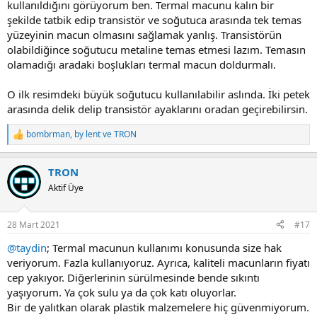
kullanıldığını görüyorum ben. Termal macunu kalın bir
şekilde tatbik edip transistör ve soğutuca arasında tek temas
yüzeyinin macun olmasını sağlamak yanlış. Transistörün
olabildiğince soğutucu metaline temas etmesi lazım. Temasın
olamadığı aradaki boşlukları termal macun doldurmalı.
O ilk resimdeki büyük soğutucu kullanılabilir aslında. İki petek
arasında delik delip transistör ayaklarını oradan geçirebilirsin.
bombrman
,
by lent
ve
TRON
R
e
a
TRON
c
t
Aktif Üye
i
o
n
28 Mart 2021
#17
s
:
@taydin
; Termal macunun kullanımı konusunda size hak
veriyorum. Fazla kullanıyoruz. Ayrıca, kaliteli macunların fiyatı
cep yakıyor. Diğerlerinin sürülmesinde bende sıkıntı
yaşıyorum. Ya çok sulu ya da çok katı oluyorlar.
Bir de yalıtkan olarak plastik malzemelere hiç güvenmiyorum.