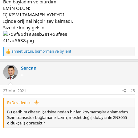
Ben başladım ve bitirdim.
EMİN OLUN:
İÇ KISMI TAMAMEN AYNIYDI
İçinde orijinal hiçbir şey kalmadı.
Size de kolay gelsin.
ahmet ustun
,
bombrman
ve
by lent
R
e
a
Sercan
c
t
--
i
o
n
27 Mart 2021
#5
s
:
FxDev dedi ki:
Bu garibim cihazın içerisine neden bir fan koymamışlar anlamadım.
Sizin transistör bağlamanız lazım, mosfet değil, dolayısı ile 2N3055
oldukça iş görecektir.