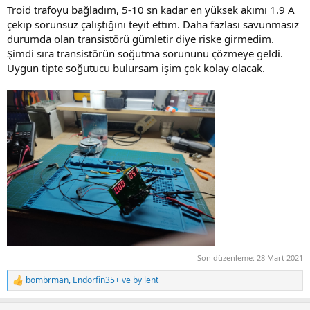
:
Troid trafoyu bağladım, 5-10 sn kadar en yüksek akımı 1.9 A
çekip sorunsuz çalıştığını teyit ettim. Daha fazlası savunmasız
durumda olan transistörü gümletir diye riske girmedim.
Şimdi sıra transistörün soğutma sorununu çözmeye geldi.
Uygun tipte soğutucu bulursam işim çok kolay olacak.
Son düzenleme:
28 Mart 2021
bombrman
,
Endorfin35+
ve
by lent
R
e
a