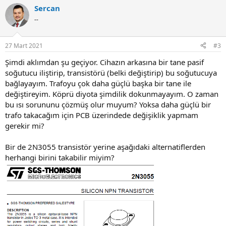
a
Sercan
c
t
--
i
o
n
27 Mart 2021
#3
s
:
Şimdi aklımdan şu geçiyor. Cihazın arkasına bir tane pasif
soğutucu iliştirip, transistörü (belki değiştirip) bu soğutucuya
bağlayayım. Trafoyu çok daha güçlü başka bir tane ile
değiştireyim. Köprü diyota şimdilik dokunmayayım. O zaman
bu ısı sorununu çözmüş olur muyum? Yoksa daha güçlü bir
trafo takacağım için PCB üzerindede değişiklik yapmam
gerekir mi?
Bir de 2N3055 transistör yerine aşağıdaki alternatiflerden
herhangi birini takabilir miyim?