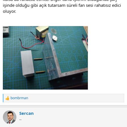
işinde olduğu gibi açık tutarsam süreli fan sesi rahatısız edici
oluyor.
bombrman
R
e
a
Sercan
c
t
--
i