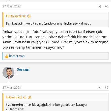
o
n
27 Mart 2021
#6
s
:
TRON dedi ki:
Ben başladım ve bitirdim. İçinde orijinal hiçbir şey kalmadı.
İmkan varsa içini fotoğraflayıp yapılan işleri tarif etsen çok
verimli olurdu. Bu sendeki biraz daha farklı bir model sanırım.
Akım limiti nasıl çalışıyor CC modu var mı yoksa akım aştığınd
bip sesi verip tamamen kesiyor mu?
bombrman
R
e
a
Sercan
c
t
--
i
o
n
27 Mart 2021
#7
s
:
FxDev dedi ki:
Size önerim öncelikle aşağıdaki linkte görülecek kutuyu
kullanmanız.