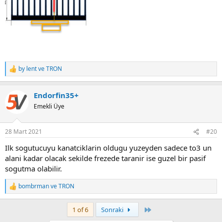
by lent
ve
TRON
R
e
a
Endorfin35+
c
t
Emekli Üye
i
o
n
28 Mart 2021
#20
s
:
Ilk sogutucuyu kanatciklarin oldugu yuzeyden sadece to3 un
alani kadar olacak sekilde frezede taranir ise guzel bir pasif
sogutma olabilir.
bombrman
ve
TRON
R
e
a
Last
1 of 6
Sonraki
c
t