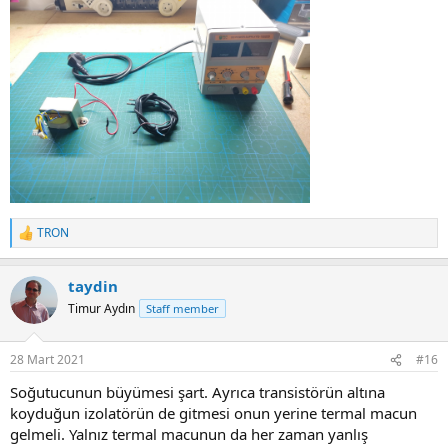
TRON
R
e
a
taydin
c
t
Timur Aydın
Staff member
i
o
n
28 Mart 2021
#16
s
:
Soğutucunun büyümesi şart. Ayrıca transistörün altına
koyduğun izolatörün de gitmesi onun yerine termal macun
gelmeli. Yalnız termal macunun da her zaman yanlış