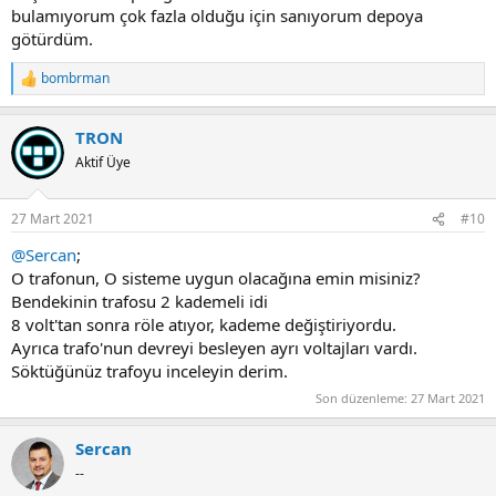
bulamıyorum çok fazla olduğu için sanıyorum depoya
götürdüm.
bombrman
R
e
a
TRON
c
t
Aktif Üye
i
o
n
27 Mart 2021
#10
s
:
@Sercan
;
O trafonun, O sisteme uygun olacağına emin misiniz?
Bendekinin trafosu 2 kademeli idi
8 volt'tan sonra röle atıyor, kademe değiştiriyordu.
Ayrıca trafo'nun devreyi besleyen ayrı voltajları vardı.
Söktüğünüz trafoyu inceleyin derim.
Son düzenleme:
27 Mart 2021
Sercan
--