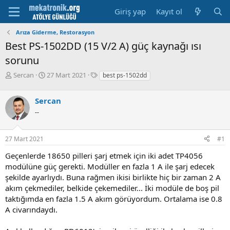
Giriş yap
Kayıt ol
Arıza Giderme, Restorasyon
Best PS-1502DD (15 V/2 A) güç kaynağı ısı
sorunu
K
B
E
Sercan
27 Mart 2021
best ps-1502dd
o
a
t
n
ş
i
Sercan
u
l
k
y
a
e
--
u
m
t
b
a
l
27 Mart 2021
#1
a
t
e
ş
a
r
Geçenlerde 18650 pilleri şarj etmek için iki adet TP4056
l
r
modülüne güç gerekti. Modüller en fazla 1 A ile şarj edecek
a
i
t
h
şekilde ayarlıydı. Buna rağmen ikisi birlikte hiç bir zaman 2 A
a
i
akım çekmediler, belkide çekemediler... İki modüle de boş pil
n
taktığımda en fazla 1.5 A akım görüyordum. Ortalama ise 0.8
A civarındaydı.