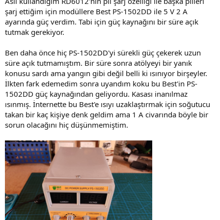
Asıl kullandığım RD6012'nin pil şarj özelliği ile başka pilleri
şarj ettiğim için modüllere Best PS-1502DD ile 5 V 2 A
ayarında güç verdim. Tabi için güç kaynağını bir süre açık
tutmak gerekiyor.
Ben daha önce hiç PS-1502DD'yi sürekli güç çekerek uzun
süre açık tutmamıştım. Bir süre sonra atölyeyi bir yanık
konusu sardı ama yangın gibi değil belli ki ısınıyor birşeyler.
İlkten fark edemedim sonra uyandım koku bu Best'in PS-
1502DD güç kaynağından geliyordu. Kasası inanılmaz
ısınmış. İnternette bu Best'e ısıyı uzaklaştırmak için soğutucu
takan bir kaç kişiye denk geldim ama 1 A civarında böyle bir
sorun olacağını hiç düşünmemiştim.