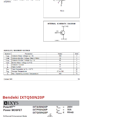
Bendeki IXTQ50N20P