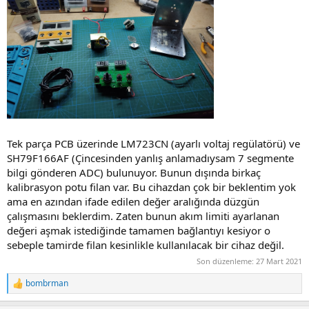
Tek parça PCB üzerinde LM723CN (ayarlı voltaj regülatörü) ve
SH79F166AF (Çincesinden yanlış anlamadıysam 7 segmente
bilgi gönderen ADC) bulunuyor. Bunun dışında birkaç
kalibrasyon potu filan var. Bu cihazdan çok bir beklentim yok
ama en azından ifade edilen değer aralığında düzgün
çalışmasını beklerdim. Zaten bunun akım limiti ayarlanan
değeri aşmak istediğinde tamamen bağlantıyı kesiyor o
sebeple tamirde filan kesinlikle kullanılacak bir cihaz değil.
Son düzenleme:
27 Mart 2021
bombrman
R
e