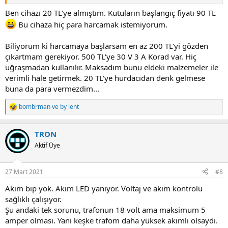
Ben cihazı 20 TL'ye almıştım. Kutuların başlangıç fiyatı 90 TL
Bu cihaza hiç para harcamak istemiyorum.
Biliyorum ki harcamaya başlarsam en az 200 TL'yi gözden
çıkartmam gerekiyor. 500 TL'ye 30 V 3 A Korad var. Hiç
uğraşmadan kullanılır. Maksadım bunu eldeki malzemeler ile
verimli hale getirmek. 20 TL'ye hurdacıdan denk gelmese
buna da para vermezdim...
bombrman
ve
by lent
R
e
a
TRON
c
t
Aktif Üye
i
o
n
27 Mart 2021
#8
s
:
Akım bip yok. Akım LED yanıyor. Voltaj ve akım kontrolü
sağlıklı çalışıyor.
Şu andaki tek sorunu, trafonun 18 volt ama maksimum 5
amper olması. Yani keşke trafom daha yüksek akımlı olsaydı.