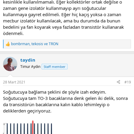
kesinlikle kullanılmamalı. Eğer kollektörler ortak değilse o
zaman gene izolatör kullanmayıp ayrı soğutucular
kullanmaya gayret edilmeli. Eğer hiç kaçış yoksa o zaman
mecbur izolatör kullanılacak, ama bu durumda da bunun
bedelini ya fan koyarak veya fazladan transistör kullanarak
ödenmeli.
bombrman
,
tekosis
ve
TRON
R
e
a
taydin
c
t
Timur Aydın
Staff member
i
o
n
28 Mart 2021
#19
s
:
Soğutucuya bağlama şeklini de şöyle izah edeyim.
Soğutucuya tam TO-3 bacaklarına denk gelen iki delik, sonra
da transistörün bacaklarına kalın kablo lehimleyip o
deliklerden geçiriyoruz.