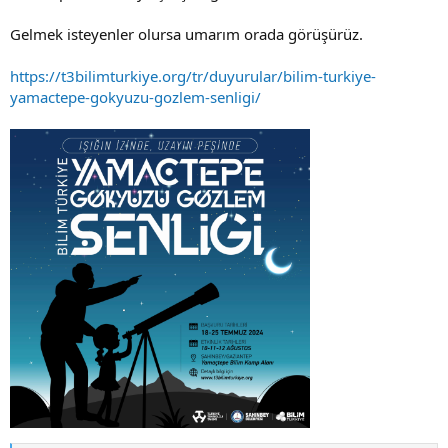
Gelmek isteyenler olursa umarım orada görüşürüz.
https://t3bilimturkiye.org/tr/duyurular/bilim-turkiye-
yamactepe-gokyuzu-gozlem-senligi/