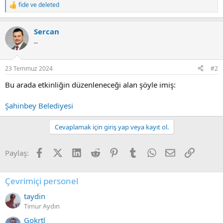
fide
ve
deleted
R
e
a
Sercan
c
t
--
i
o
n
23 Temmuz 2024
#2
s
:
Bu arada etkinliğin düzenleneceği alan şöyle imiş:
Şahinbey Belediyesi
Cevaplamak için giriş yap veya kayıt ol.
Facebook
X (Twitter)
LinkedIn
Reddit
Pinterest
Tumblr
WhatsApp
E-posta
Link
Paylaş:
Çevrimiçi personel
taydin
Timur Aydın
Gokrtl