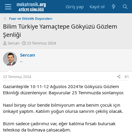
Giriş yap
Kayıt ol
Fuar ve Etkinlik Duyuruları
Bilim Türkiye Yamaçtepe Gökyüzü Gözlem
Şenliği
K
B
Sercan
23 Temmuz 2024
o
a
n
ş
Sercan
u
l
--
y
a
u
m
b
a
23 Temmuz 2024
#1
a
t
ş
a
Gaziantep'de 10-11-12 Ağustos 2024'te Gökyüzü Gözlem
l
r
Etkinliği düzenleniyor. Başvurular 25 Temmuzda sonlanıyor.
a
i
t
h
Nasıl birşey olur bende bilmiyorum ama benim çocuk için
a
i
önkayıt yaptım. Katılım yoğun olursa sanırım çekiliş olacak.
n
Bizim sadece çadırımız var, eğer katılma fırsatı bulursak
teleskop da bulmaya çalışacağım.