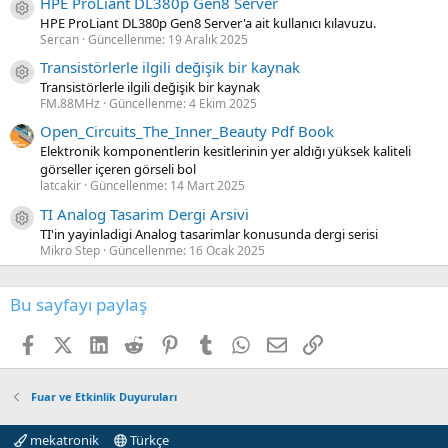
HPE ProLiant DL380p Gen8 Server
Kaynak ikon/amblem
HPE ProLiant DL380p Gen8 Server'a ait kullanıcı kılavuzu.
Sercan
Güncellenme:
19 Aralık 2025
Transistörlerle ilgili değişik bir kaynak
Kaynak ikon/amblem
Transistörlerle ilgili değişik bir kaynak
FM.88MHz
Güncellenme:
4 Ekim 2025
Open_Circuits_The_Inner_Beauty Pdf Book
Elektronik komponentlerin kesitlerinin yer aldığı yüksek kaliteli
görseller içeren görseli bol
latcakir
Güncellenme:
14 Mart 2025
TI Analog Tasarim Dergi Arsivi
Kaynak ikon/amblem
TI'in yayinladigi Analog tasarimlar konusunda dergi serisi
Mikro Step
Güncellenme:
16 Ocak 2025
Bu sayfayı paylaş
Facebook
X (Twitter)
LinkedIn
Reddit
Pinterest
Tumblr
WhatsApp
E-posta
Link
Fuar ve Etkinlik Duyuruları
mekatronik
Türkçe