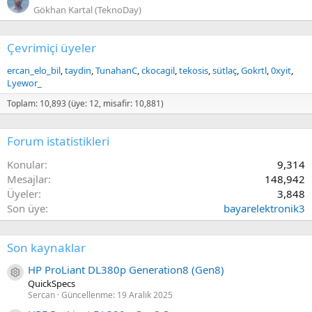
Gökhan Kartal (TeknoDay)
Çevrimiçi üyeler
ercan_elo_bil
taydin
TunahanC
ckocagil
tekosis
sütlaç
Gokrtl
0xyit
Lyewor_
Toplam: 10,893 (üye: 12, misafir: 10,881)
Forum istatistikleri
Konular
9,314
Mesajlar
148,942
Üyeler
3,848
Son üye
bayarelektronik3
Son kaynaklar
HP ProLiant DL380p Generation8 (Gen8)
Kaynak ikon/amblem
QuickSpecs
Sercan
Güncellenme:
19 Aralık 2025