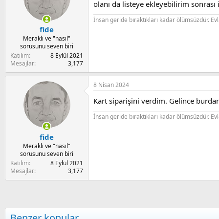
olanı da listeye ekleyebilirim sonrası i
İnsan geride bıraktıkları kadar ölümsüzdür. Evlat 
fide
Meraklı ve "nasıl"
sorusunu seven biri
Katılım
8 Eylül 2021
Mesajlar
3,177
8 Nisan 2024
Kart siparişini verdim. Gelince burda
İnsan geride bıraktıkları kadar ölümsüzdür. Evlat 
fide
Meraklı ve "nasıl"
sorusunu seven biri
Katılım
8 Eylül 2021
Mesajlar
3,177
Benzer konular