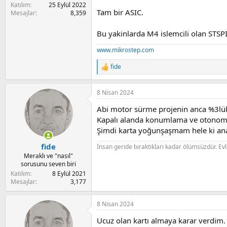
Katılım
25 Eylül 2022
Tam bir ASIC.
Mesajlar
8,359
Bu yakinlarda M4 islemcili olan STSPIN
www.mikrostep.com
fide
R
e
a
8 Nisan 2024
c
t
Abi motor sürme projenin anca %3lük 
i
o
Kapalı alanda konumlama ve otonom h
n
Şimdi karta yoğunşaşmam hele ki ana
s
:
fide
İnsan geride bıraktıkları kadar ölümsüzdür. Evlat 
Meraklı ve "nasıl"
sorusunu seven biri
Katılım
8 Eylül 2021
Mesajlar
3,177
8 Nisan 2024
Ucuz olan kartı almaya karar verdim