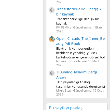
2025
Transistörlerle ilgili değişik
Kaynak ikon/amblem
bir kaynak
Transistörlerle ilgili değişik bir
kaynak
FM.88MHz
Güncellenme:
4 Ekim
2025
Open_Circuits_The_Inner_Be
auty Pdf Book
Elektronik komponentlerin
kesitlerinin yer aldığı yüksek
kaliteli görseller içeren görseli bol
latcakir
Güncellenme:
14 Mart
2025
TI Analog Tasarim Dergi
Kaynak ikon/amblem
Arsivi
TI'in yayinladigi Analog
tasarimlar konusunda dergi serisi
Mikro Step
Güncellenme:
16 Ocak
2025
Bu sayfayı paylaş