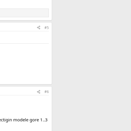
#5
#6
ctigin modele gore 1..3