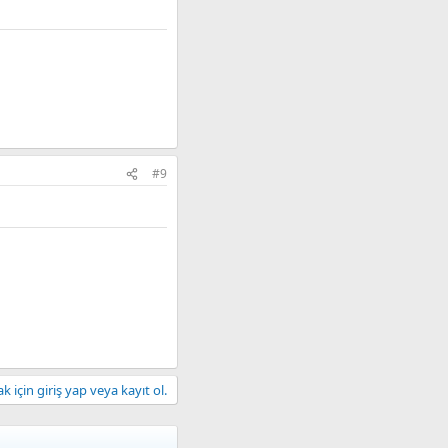
#9
 için giriş yap veya kayıt ol.