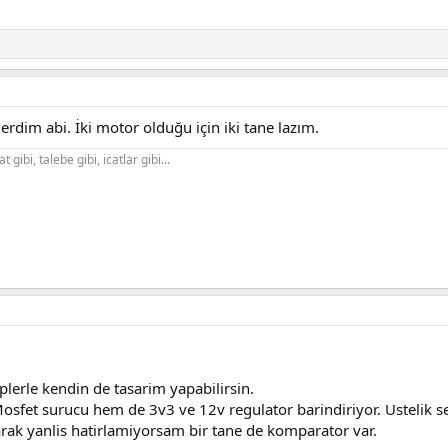
erdim abi. İki motor olduğu için iki tane lazım.
gibi, talebe gibi, icatlar gibi...
plerle kendin de tasarim yapabilirsin.
fet surucu hem de 3v3 ve 12v regulator barindiriyor. Ustelik se
arak yanlis hatirlamiyorsam bir tane de komparator var.