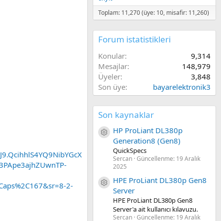
Toplam: 11,270 (üye: 10, misafir: 11,260)
Forum istatistikleri
Konular
9,314
Mesajlar
148,979
Üyeler
3,848
Son üye
bayarelektronik3
Son kaynaklar
HP ProLiant DL380p
Kaynak ikon/amblem
Generation8 (Gen8)
QuickSpecs
.QcihhlS4YQ9NibYGcX
Sercan
Güncellenme:
19 Aralık
-3PApe3ajhZUwnTP-
2025
HPE ProLiant DL380p Gen8
Kaynak ikon/amblem
Caps%2C167&sr=8-2-
Server
HPE ProLiant DL380p Gen8
Server'a ait kullanıcı kılavuzu.
Sercan
Güncellenme:
19 Aralık