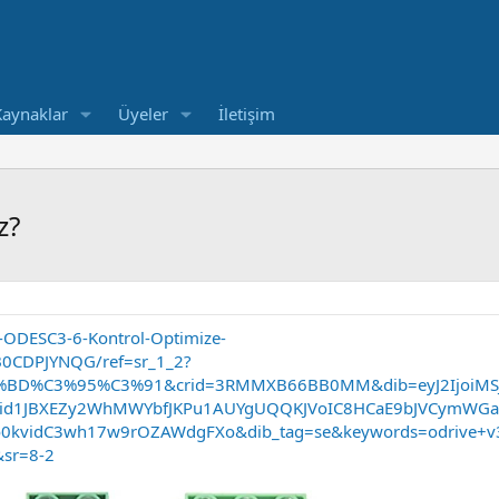
Kaynaklar
Üyeler
İletişim
z?
-ODESC3-6-Kontrol-Optimize-
CDPJYNQG/ref=sr_1_2?
BD%C3%95%C3%91&crid=3RMMXB66BB0MM&dib=eyJ2IjoiMSJ9
cid1JBXEZy2WhMWYbfJKPu1AUYgUQQKJVoIC8HCaE9bJVCymWGa
to0kvidC3wh17w9rOZAWdgFXo&dib_tag=se&keywords=odrive+
&sr=8-2