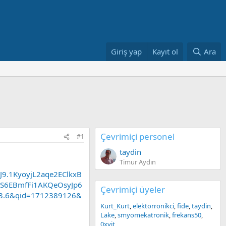
Giriş yap
Kayıt ol
Ara
Çevrimiçi personel
#1
taydin
Timur Aydın
.1KyoyjL2aqe2EClkxB
S6EBmfFi1AKQeOsyJp6
Çevrimiçi üyeler
v3.6&qid=1712389126&
Kurt_Kurt
elektorronikci
fide
taydin
Lake
smyomekatronik
frekans50
0xyit