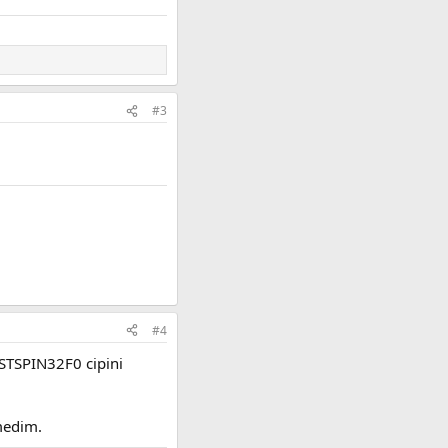
#3
#4
 STSPIN32F0 cipini
rmedim.