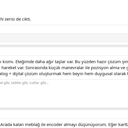
 serisi de cikti.
kısmı. Eteğimde daha ağır taşlar var. Bu yüzden hazır çözüm şim
areket var. Sonrasında küçük manevralar ile pozisyon alma ve g
log + dijital çözüm oluşturmak hem beyin hem duygusal olarak b
gibi, talebe gibi, icatlar gibi...
. Arada kalan meblağ ile encoder almayı düşünüyorum. Eğer kartt