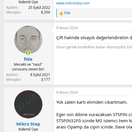
Kıdemli Üye
www.mikrostep.com
Katılım
25 Eylül 2022
Mesajlar
8,359
fide
R
e
a
8 Nisan 2024
c
t
Çift halinde olsaydı değerlendirelim d
i
o
İnsan geride bıraktıkları kadar ölümsüzdür. Evlat 
n
s
:
fide
Meraklı ve "nasıl"
sorusunu seven biri
Katılım
8 Eylül 2021
Mesajlar
3,177
8 Nisan 2024
Yok zaten karti elimden cikartmam.
Eger isin dibine vuracaksan STSPIN ci
STSPIN32F0 icinde M0 islemci hem Mos
Mikro Step
arasi Opamp da cipin icinde. Ilave ol
Kıdemli Üye