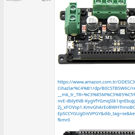
a
i
n
https://www.amazon.com.tr/ODESC3-
Cihazlar%C4%B1/dp/B0CSTBSW6C/re
__mk_tr_TR=%C3%85M%C3%85%C5%
nvE-dblytNB-KygVfYGmqSIk1qnEbu
Zj_xFOVsp1.KmvGhArEoBWHTnnoBC
EpSCCYGUgDiVVPGY&dib_tag=se&key
fkmr0