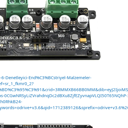
6-Denetleyici-End%C3%BCstriyel-Malzemeler-
f=sr_1_fkmr0_2?
BD%C3%95%C3%91&crid=3RMMXB66BB0MM&dib=eyJ2IjoiMSJ9
Jps-0CGwNRSyLiZVrahdnqDc2dBXu8ZjfEZyvnapVLQI50T65NQhP
h0RhkB24-
words=odrive+v3.6&qid=1712389126&sprefix=odrive+v3.6%2