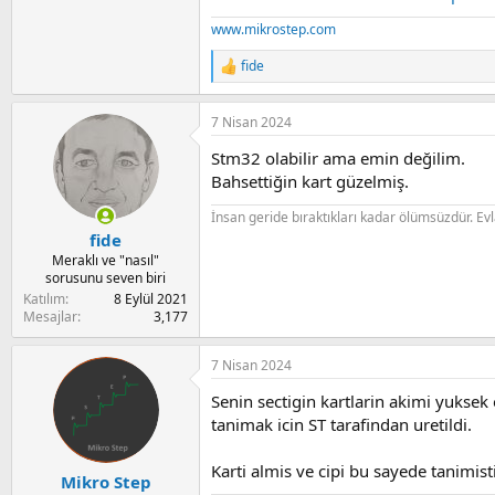
www.mikrostep.com
fide
R
e
a
7 Nisan 2024
c
t
Stm32 olabilir ama emin değilim.
i
o
Bahsettiğin kart güzelmiş.
n
s
İnsan geride bıraktıkları kadar ölümsüzdür. Evlat 
:
fide
Meraklı ve "nasıl"
sorusunu seven biri
Katılım
8 Eylül 2021
Mesajlar
3,177
7 Nisan 2024
Senin sectigin kartlarin akimi yukse
tanimak icin ST tarafindan uretildi.
Karti almis ve cipi bu sayede tanimis
Mikro Step