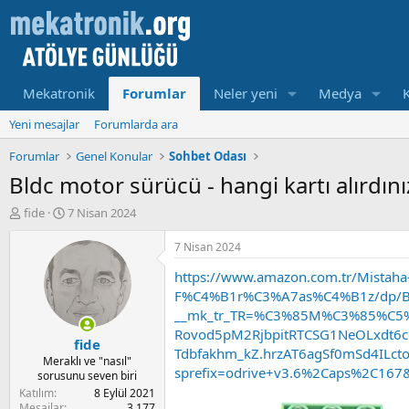
Mekatronik
Forumlar
Neler yeni
Medya
Yeni mesajlar
Forumlarda ara
Forumlar
Genel Konular
Sohbet Odası
Bldc motor sürücü - hangi kartı alırdını
K
B
fide
7 Nisan 2024
o
a
n
ş
7 Nisan 2024
u
l
https://www.amazon.com.tr/Mistaha
y
a
u
m
F%C4%B1r%C3%A7as%C4%B1z/dp/B0
b
a
__mk_tr_TR=%C3%85M%C3%85%C5%
a
t
Rovod5pM2RjbpitRTCSG1NeOLxdt6
fide
ş
a
Tdbfakhm_kZ.hrzAT6agSf0mSd4ILc
l
r
Meraklı ve "nasıl"
sprefix=odrive+v3.6%2Caps%2C167
sorusunu seven biri
a
i
t
h
Katılım
8 Eylül 2021
Mesajlar
3,177