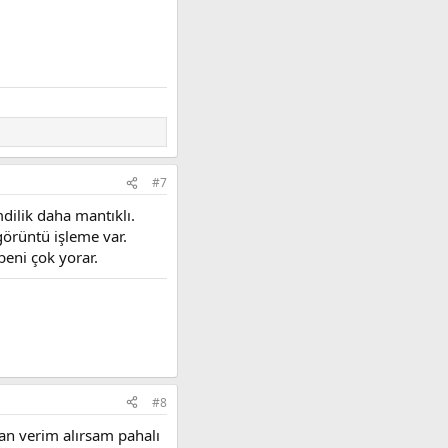
#7
dilik daha mantıklı.
örüntü işleme var.
eni çok yorar.
#8
an verim alırsam pahalı