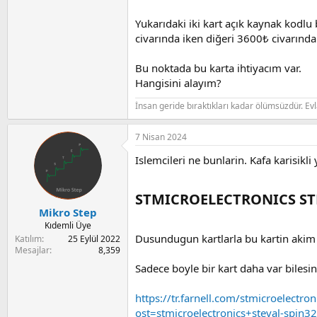
Yukarıdaki iki kart açık kaynak kodlu 
civarında iken diğeri 3600₺ civarında
Bu noktada bu karta ihtiyacım var.
Hangisini alayım?
İnsan geride bıraktıkları kadar ölümsüzdür. Evlat 
7 Nisan 2024
Islemcileri ne bunlarin. Kafa karisik
STMICROELECTRONICS STE
Mikro Step
Kıdemli Üye
Dusundugun kartlarla bu kartin akim
Katılım
25 Eylül 2022
Mesajlar
8,359
Sadece boyle bir kart daha var bilesin
https://tr.farnell.com/stmicroelectr
ost=stmicroelectronics+steval-spin3