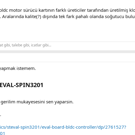
bldc motor sürücü kartının farklı üreticiler tarafından üretilmiş kl
. Aralarında kalite(?) dışında tek fark pahalı olanda soğutucu bul
gibi, talebe gibi, icatlar gibi...
li yapmak istemem.
VAL-SPIN3201​
 gerilim mukayesesini sen yaparsin.
.
onics/steval-spin3201/eval-board-bldc-controller/dp/2761527?
201