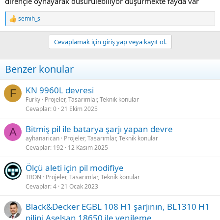
dirençle oynayarak dusurulebiliyor düşürmekte fayda var
semih_s
R
e
a
Cevaplamak için giriş yap veya kayıt ol.
c
t
i
Benzer konular
o
n
s
KN 9960L devresi
F
:
Furky
Projeler, Tasarımlar, Teknik konular
Cevaplar
0
21 Ekim 2025
Bitmiş pil ile batarya şarjı yapan devre
A
ayhanarican
Projeler, Tasarımlar, Teknik konular
Cevaplar
192
12 Kasım 2025
Ölçü aleti için pil modifiye
TRON
Projeler, Tasarımlar, Teknik konular
Cevaplar
4
21 Ocak 2023
Black&Decker EGBL 108 H1 şarjının, BL1310 H1
pilini Aselsan 18650 ile yenileme