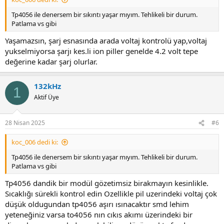
Tp4056 ile denersem bir sıkıntı yaşar mıyım. Tehlikeli bir durum.
Patlama vs gibi
Yaşamazsın, şarj esnasında arada voltaj kontrolü yap,voltaj
yukselmiyorsa şarjı kes.li ion piller genelde 4.2 volt tepe
değerine kadar şarj olurlar.
132kHz
1
Aktif Üye
28 Nisan 2025
#6
koc_006 dedi ki:
Tp4056 ile denersem bir sıkıntı yaşar mıyım. Tehlikeli bir durum.
Patlama vs gibi
Tp4056 dandik bir modül gözetimsiz birakmayın kesinlikle.
Sıcaklığı sürekli kontrol edin Ozellikle pil uzerindeki voltaj çok
düşük oldugundan tp4056 aşırı ısınacaktır smd lehim
yeteneğiniz varsa to4056 nın cıkıs akımı üzerindeki bir