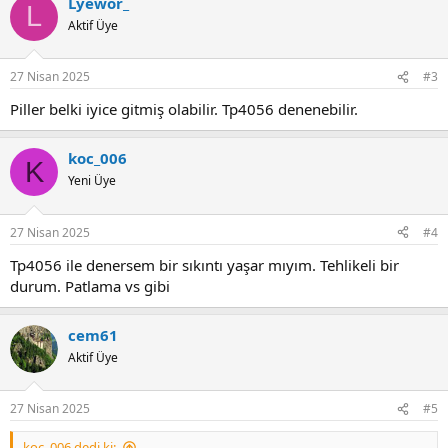
Lyewor_
L
Aktif Üye
27 Nisan 2025
#3
Piller belki iyice gitmiş olabilir. Tp4056 denenebilir.
koc_006
K
Yeni Üye
27 Nisan 2025
#4
Tp4056 ile denersem bir sıkıntı yaşar mıyım. Tehlikeli bir
durum. Patlama vs gibi
cem61
Aktif Üye
27 Nisan 2025
#5
koc_006 dedi ki: