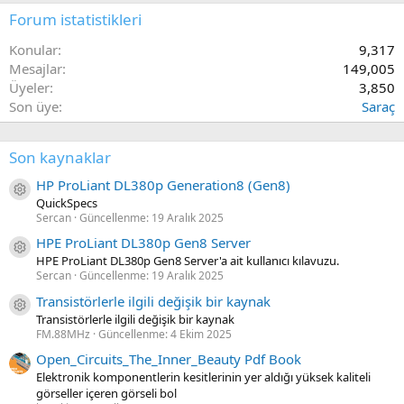
Forum istatistikleri
Konular
9,317
Mesajlar
149,005
Üyeler
3,850
Son üye
Saraç
Son kaynaklar
HP ProLiant DL380p Generation8 (Gen8)
Kaynak ikon/amblem
QuickSpecs
Sercan
Güncellenme:
19 Aralık 2025
HPE ProLiant DL380p Gen8 Server
Kaynak ikon/amblem
HPE ProLiant DL380p Gen8 Server'a ait kullanıcı kılavuzu.
Sercan
Güncellenme:
19 Aralık 2025
Transistörlerle ilgili değişik bir kaynak
Kaynak ikon/amblem
Transistörlerle ilgili değişik bir kaynak
FM.88MHz
Güncellenme:
4 Ekim 2025
Open_Circuits_The_Inner_Beauty Pdf Book
Elektronik komponentlerin kesitlerinin yer aldığı yüksek kaliteli
görseller içeren görseli bol