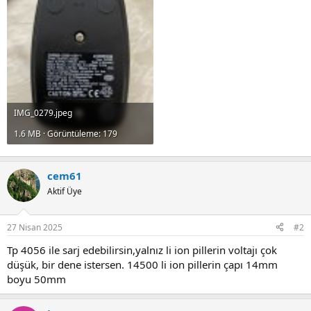
IMG_0279.jpeg
1.6 MB · Görüntüleme: 179
cem61
Aktif Üye
27 Nisan 2025
#2
Tp 4056 ile sarj edebilirsin,yalnız li ion pillerin voltajı çok
düşük, bir dene istersen. 14500 li ion pillerin çapı 14mm
boyu 50mm