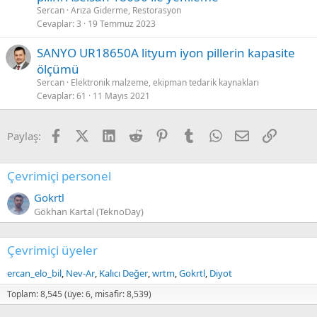
Sercan
Arıza Giderme, Restorasyon
Cevaplar
3
19 Temmuz 2023
SANYO UR18650A lityum iyon pillerin kapasite
ölçümü
Sercan
Elektronik malzeme, ekipman tedarik kaynakları
Cevaplar
61
11 Mayıs 2021
Facebook
X (Twitter)
LinkedIn
Reddit
Pinterest
Tumblr
WhatsApp
E-posta
Link
Paylaş:
Çevrimiçi personel
Gokrtl
Gökhan Kartal (TeknoDay)
Çevrimiçi üyeler
ercan_elo_bil
Nev-Ar
Kalıcı Değer
wrtm
Gokrtl
Diyot
Toplam: 8,545 (üye: 6, misafir: 8,539)