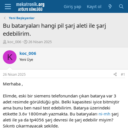
Giriş yap
Kayıt ol
Yeni Başlayanlar
Bu bataryaları hangi pil şarj aleti ile şarj
edebilirim.
K
B
koc_006
26 Nisan 2025
o
a
n
ş
koc_006
K
u
l
Yeni Üye
y
a
u
m
b
a
26 Nisan 2025
#1
a
t
ş
a
Merhaba ,
l
r
a
i
Elimde, eski bir siemens telefonundan çıkan batarya var 3
t
h
adet resimde görüldüğü gibi. Belki kapasitesi iyice bitmiştir
a
i
ama bunu ben nasıl test edebilirim. Batarya üzerindeki
n
etikette 3.6v 1800mah yazmakta. Bu bataryaları
ni-mh
şarj
aleti ile ya da tp4056 şarj devresi ile şarj edebilir miyim?
Sıkıntı çıkarmayacak şekilde.