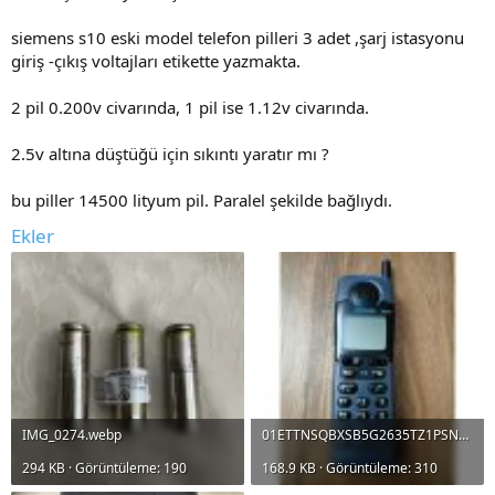
siemens s10 eski model telefon pilleri 3 adet ,şarj istasyonu
giriş -çıkış voltajları etikette yazmakta.
2 pil 0.200v civarında, 1 pil ise 1.12v civarında.
2.5v altına düştüğü için sıkıntı yaratır mı ?
bu piller 14500 lityum pil. Paralel şekilde bağlıydı.
Ekler
IMG_0274.webp
01ETTNSQBXSB5G2635TZ1PSNM1_1024x1024.jpeg
294 KB · Görüntüleme: 190
168.9 KB · Görüntüleme: 310