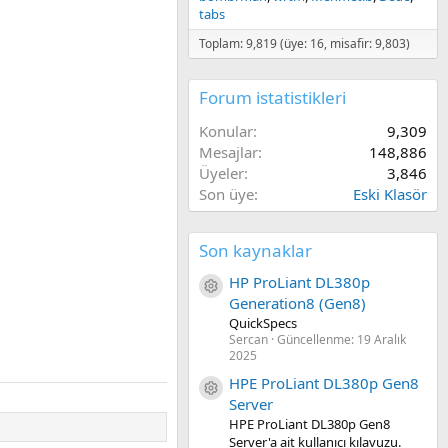
tabs
Toplam: 9,819 (üye: 16, misafir: 9,803)
Forum istatistikleri
Konular
9,309
Mesajlar
148,886
Üyeler
3,846
Son üye
Eski Klasör
Son kaynaklar
HP ProLiant DL380p
Kaynak ikon/amblem
Generation8 (Gen8)
QuickSpecs
Sercan
Güncellenme:
19 Aralık
2025
HPE ProLiant DL380p Gen8
Kaynak ikon/amblem
Server
HPE ProLiant DL380p Gen8
Server'a ait kullanıcı kılavuzu.