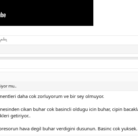
بِسْمِ اللهِ
iyor mu..
nentleri daha cok zorluyorum ve bir sey olmuyor.
inesinden cikan buhar cok basincli oldugu icin buhar, cipin bacakl
kleri getiriyor..
presorun hava degil buhar verdigini dusunun. Basinc cok yuksek.