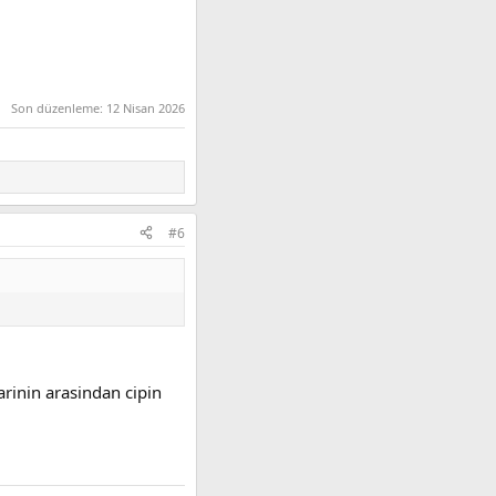
Son düzenleme:
12 Nisan 2026
#6
arinin arasindan cipin