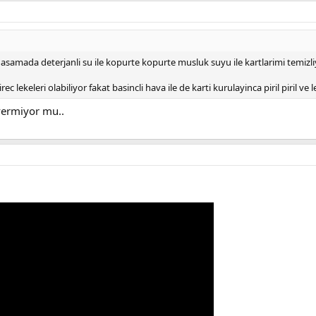
n asamada deterjanli su ile kopurte kopurte musluk suyu ile kartlarimi temizl
 lekeleri olabiliyor fakat basincli hava ile de karti kurulayinca piril piril ve l
vermiyor mu..