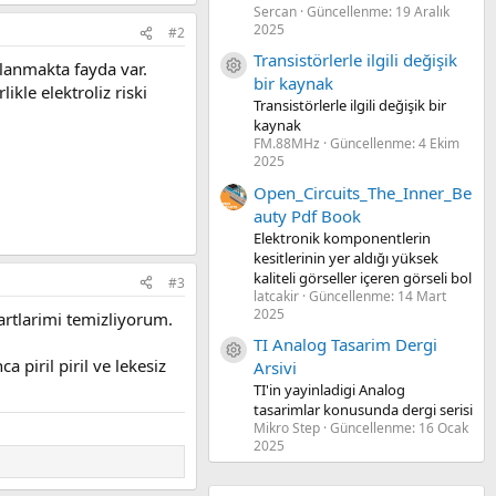
Sercan
Güncellenme:
19 Aralık
2025
#2
Transistörlerle ilgili değişik
Kaynak ikon/amblem
llanmakta fayda var.
bir kaynak
ikle elektroliz riski
Transistörlerle ilgili değişik bir
kaynak
FM.88MHz
Güncellenme:
4 Ekim
2025
Open_Circuits_The_Inner_Be
auty Pdf Book
Elektronik komponentlerin
kesitlerinin yer aldığı yüksek
kaliteli görseller içeren görseli bol
#3
latcakir
Güncellenme:
14 Mart
2025
artlarimi temizliyorum.
TI Analog Tasarim Dergi
Kaynak ikon/amblem
a piril piril ve lekesiz
Arsivi
TI'in yayinladigi Analog
tasarimlar konusunda dergi serisi
Mikro Step
Güncellenme:
16 Ocak
2025