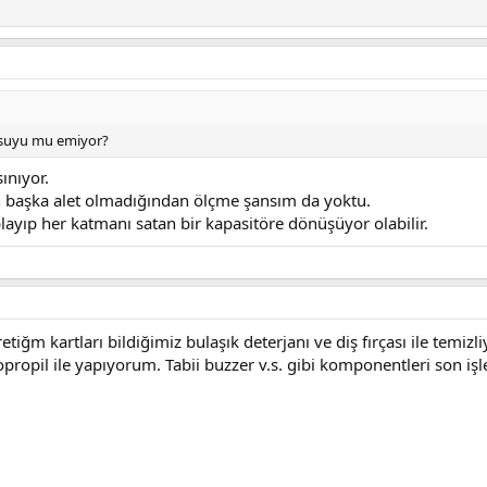
 suyu mu emiyor?
ınıyor.
başka alet olmadığından ölçme şansım da yoktu.
layıp her katmanı satan bir kapasitöre dönüşüyor olabilir.
tiğm kartları bildiğimiz bulaşık deterjanı ve diş fırçası ile temizl
opropil ile yapıyorum. Tabii buzzer v.s. gibi komponentleri son i