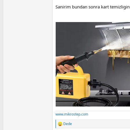
a
i
n
Sanirim bundan sonra kart temizligin
www.mikrostep.com
Dede
R