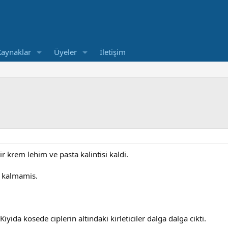
Kaynaklar
Üyeler
İletişim
 krem lehim ve pasta kalintisi kaldi.
e kalmamis.
yida kosede ciplerin altindaki kirleticiler dalga dalga cikti.