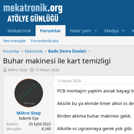
Mekatronik
Forumlar
Neler yeni
Medya
Yeni mesajlar
Forumlarda ara
Forumlar
Elektronik
Baskı Devre İmalatı
Buhar makinesi ile kart temizligi
K
B
Mikro Step
12 Nisan 2026
o
a
n
ş
12 Nisan 2026
u
l
PCB montajini yaptim ancak bayagi bir
y
a
u
m
b
a
Aksilik bu ya elimde timer alkol vs d
a
t
Mikro Step
ş
a
Birden aklima buhar makinesi geldi.
l
r
Kıdemli Üye
a
i
Katılım
25 Eylül 2022
Alkolle vs ugrasmaya gerek yok gibi. Ki
t
h
Mesajlar
8,340