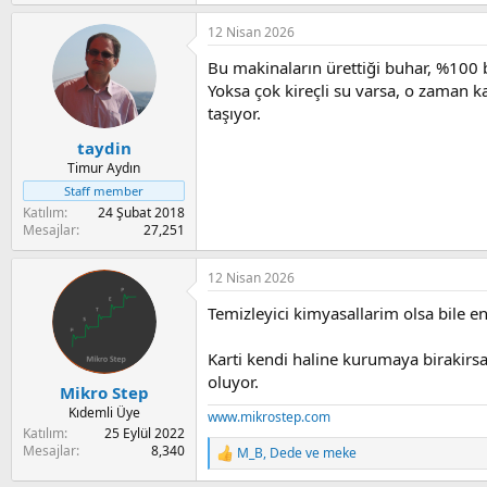
e
a
12 Nisan 2026
c
t
Bu makinaların ürettiği buhar, %100 
i
o
Yoksa çok kireçli su varsa, o zaman kar
n
taşıyor.
s
:
taydin
Timur Aydın
Staff member
Katılım
24 Şubat 2018
Mesajlar
27,251
12 Nisan 2026
Temizleyici kimyasallarim olsa bile e
Karti kendi haline kurumaya birakirsam 
oluyor.
Mikro Step
Kıdemli Üye
www.mikrostep.com
Katılım
25 Eylül 2022
Mesajlar
8,340
M_B
,
Dede
ve
meke
R
e