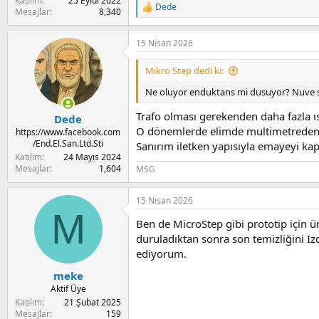
Katılım
25 Eylül 2022
Dede
R
Mesajlar
8,340
e
a
15 Nisan 2026
c
t
i
Mikro Step dedi ki:
o
n
Ne oluyor enduktans mi dusuyor? Nuve
s
:
Trafo olması gerekenden daha fazla ıs
Dede
O dönemlerde elimde multimetreden 
https://www.facebook.com
/End.El.San.Ltd.Sti
Sanırım iletken yapısıyla emayeyi kap
Katılım
24 Mayıs 2024
Mesajlar
1,604
MSG
15 Nisan 2026
M
Ben de MicroStep gibi prototip için üre
duruladıktan sonra son temizliğini Iz
ediyorum.
meke
Aktif Üye
Katılım
21 Şubat 2025
Mesajlar
159