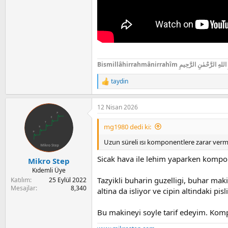
Bismillâhirrahmânirrahîm  الرَّحْمٰنِ الرَّحِيمِ
taydin
R
e
a
12 Nisan 2026
c
t
i
mg1980 dedi ki:
o
n
Uzun süreli ısı komponentlere zarar verm
s
:
Sicak hava ile lehim yaparken kompo
Mikro Step
Kıdemli Üye
Tazyikli buharin guzelligi, buhar mak
Katılım
25 Eylül 2022
Mesajlar
8,340
altina da isliyor ve cipin altindaki pisli
Bu makineyi soyle tarif edeyim. Kom