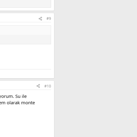
#9
#10
iyorum. Su ile
şlem olarak monte