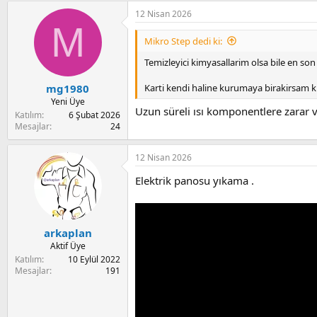
a
12 Nisan 2026
c
M
t
i
Mikro Step dedi ki:
o
n
Temizleyici kimyasallarim olsa bile en so
s
:
Karti kendi haline kurumaya birakirsam kirec
mg1980
Yeni Üye
Uzun süreli ısı komponentlere zarar 
Katılım
6 Şubat 2026
Mesajlar
24
12 Nisan 2026
Elektrik panosu yıkama .
arkaplan
Aktif Üye
Katılım
10 Eylül 2022
Mesajlar
191