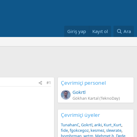
Giriş yap
Kayıt ol
Ara
Çevrimiçi personel
#1
Gokrtl
Gökhan Kartal (TeknoDay)
Çevrimiçi üyeler
TunahanC
Gokrtl
ariki
Kurt_Kurt
fide
fgokcegoz
kesmez
slewrate
bombrman
wrtm
Mehmet.b
Dede