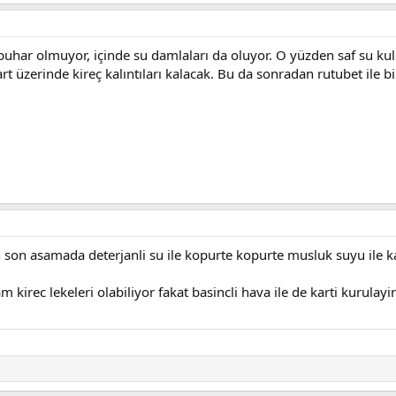
buhar olmuyor, içinde su damlaları da oluyor. O yüzden saf su ku
t üzerinde kireç kalıntıları kalacak. Bu da sonradan rutubet ile birl
n son asamada deterjanli su ile kopurte kopurte musluk suyu ile k
kirec lekeleri olabiliyor fakat basincli hava ile de karti kurulayinc