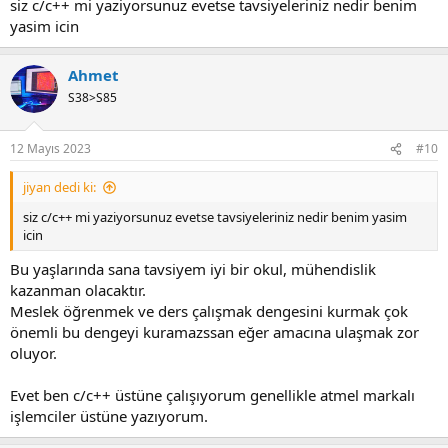
zannetmiyorum duymadım da öyle bişey
siz c/c++ mi yaziyorsunuz evetse tavsiyeleriniz nedir benim
yasim icin
Ahmet
S38>S85
12 Mayıs 2023
#10
jiyan dedi ki:
siz c/c++ mi yaziyorsunuz evetse tavsiyeleriniz nedir benim yasim
icin
Bu yaşlarında sana tavsiyem iyi bir okul, mühendislik
kazanman olacaktır.
Meslek öğrenmek ve ders çalışmak dengesini kurmak çok
önemli bu dengeyi kuramazssan eğer amacına ulaşmak zor
oluyor.
Evet ben c/c++ üstüne çalışıyorum genellikle atmel markalı
işlemciler üstüne yazıyorum.