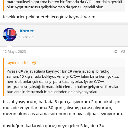
matematiksel algoritma işleten bir firmada da C/C++ mutlaka gerekli
olur. Aygıt sürücüsü geliştiriyorsan da gene C gerekli olur.
tesekkurler peki onerebileceginiz kaynak var mi
Ahmet
S38>S85
12 Mayıs 2023
#8
taydin dedi ki:
Piyasa C# ve javacılarla kaynıyor. Bir C# veya javacı işi bıraktığı
zaman, 10 kişi sırada bekliyor. Ama iyi C/C++ bilen birisi hem çok az,
hem de bunlar çok daha iyi para kazanıyorlar. İyi bir C/C++
programcısı, çalıştığı firmada kilit eleman haline geliyor ve firmalar
bunları elinde tutmak için ellerinden geleni yapıyorlar.
bizzat yaşıyorum, haftada 3 gün çalışıyorum 2 gün okul için
müsade ediyorlar ama 30 gün çalışmış parası alıyorum,
mezun olunca iş arama sorunum olmayacağına seviniyorum.
duyduğum kadarıyla görüşmeye gelen 5 kişiden 3ü