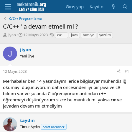
Giriş yap
Kayıt ol
C/C++ Programlama
C/C++ ' a devam etmeli mi ?
K
B
E
jiyan
12 Mayıs 2023
c/c++
java
tavsiye
yazılım
o
a
t
n
ş
i
jiyan
u
l
k
J
y
a
e
Yeni Üye
u
m
t
b
a
l
12 Mayıs 2023
#1
a
t
e
ş
a
r
Merhabalar ben 14 yaşındayım ieride bilgisayar mühendisliği
l
r
okumayı düşünüyorum daha öncesinden iyi bir java ve c#
a
i
t
h
bilgim var ve şu anda C öğreniyorum ardından c++
a
i
öğrenmeyi düşünüyorum sizce bu mantıklı mı yoksa c# ve
n
javadan devam mı etmeliyim
taydin
Timur Aydın
Staff member