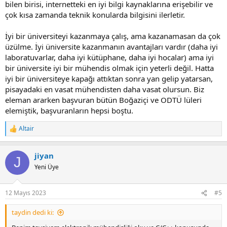
bilen birisi, internetteki en iyi bilgi kaynaklarına erişebilir ve
çok kısa zamanda teknik konularda bilgisini ilerletir.
İyi bir üniversiteyi kazanmaya çalış, ama kazanamasan da çok
üzülme. İyi üniversite kazanmanın avantajları vardır (daha iyi
laboratuvarlar, daha iyi kütüphane, daha iyi hocalar) ama iyi
bir üniversite iyi bir mühendis olmak için yeterli değil. Hatta
iyi bir üniversiteye kapağı attıktan sonra yan gelip yatarsan,
pisayadaki en vasat mühendisten daha vasat olursun. Biz
eleman ararken başvuran bütün Boğaziçi ve ODTÜ lüleri
elemiştik, başvuranların hepsi boştu.
Altair
R
e
a
jiyan
c
J
t
Yeni Üye
i
o
n
12 Mayıs 2023
#5
s
:
taydin dedi ki: