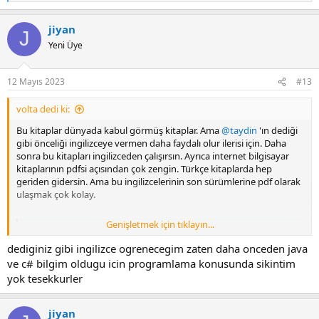
e
a
jiyan
c
J
t
Yeni Üye
i
o
n
12 Mayıs 2023
#13
s
:
volta dedi ki:
Bu kitaplar dünyada kabul görmüş kitaplar. Ama
@taydin
'ın dediği
gibi önceliği ingilizceye vermen daha faydalı olur ilerisi için. Daha
sonra bu kitapları ingilizceden çalışırsın. Ayrıca internet bilgisayar
kitaplarının pdfsi açısından çok zengin. Türkçe kitaplarda hep
geriden gidersin. Ama bu ingilizcelerinin son sürümlerine pdf olarak
ulaşmak çok kolay.
Genişletmek için tıklayın...
C İle Programlama : Paul Deitel, Harvey Deitel, Cemil Öz: Amazon.com.tr: Kitap
C İle Programlama : Paul Deitel, Harvey Deitel, Cemil Öz:
dediginiz gibi ingilizce ogrenecegim zaten daha onceden java
Amazon.com.tr: Kitap
ve c# bilgim oldugu icin programlama konusunda sikintim
www.amazon.com.tr
yok tesekkurler
jiyan