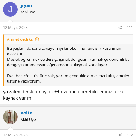
jiyan
J
Yeni Üye
12 Mayıs 2023
#11
Ahmet dedi ki:
Bu yaşlarında sana tavsiyem iyi bir okul, mühendislik kazanman
olacaktır.
Meslek öğrenmek ve ders çalışmak dengesini kurmak çok önemli bu
dengeyi kuramazssan eğer amacına ulaşmak zor oluyor.
Evet ben c/c++ üstüne çalışıyorum genellikle atmel markalı işlemciler
üstüne yazıyorum.
ya zaten derslerim iyi c c++ uzerine onerebileceginiz turke
kaynak var mi
volta
Aktif Üye
12 Mayıs 2023
#12