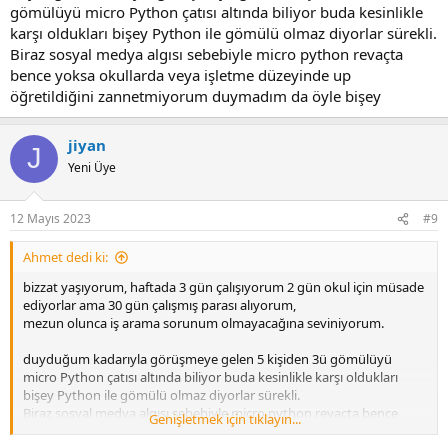
gömülüyü micro Python çatısı altında biliyor buda kesinlikle
karşı oldukları bişey Python ile gömülü olmaz diyorlar sürekli.
Biraz sosyal medya algısı sebebiyle micro python revaçta
bence yoksa okullarda veya işletme düzeyinde up
öğretildiğini zannetmiyorum duymadım da öyle bişey
jiyan
J
Yeni Üye
12 Mayıs 2023
#9
Ahmet dedi ki:
bizzat yaşıyorum, haftada 3 gün çalışıyorum 2 gün okul için müsade
ediyorlar ama 30 gün çalışmış parası alıyorum,
mezun olunca iş arama sorunum olmayacağına seviniyorum.
duyduğum kadarıyla görüşmeye gelen 5 kişiden 3ü gömülüyü
micro Python çatısı altında biliyor buda kesinlikle karşı oldukları
bişey Python ile gömülü olmaz diyorlar sürekli.
Biraz sosyal medya algısı sebebiyle micro python revaçta bence
Genişletmek için tıklayın...
yoksa okullarda veya işletme düzeyinde up öğretildiğini