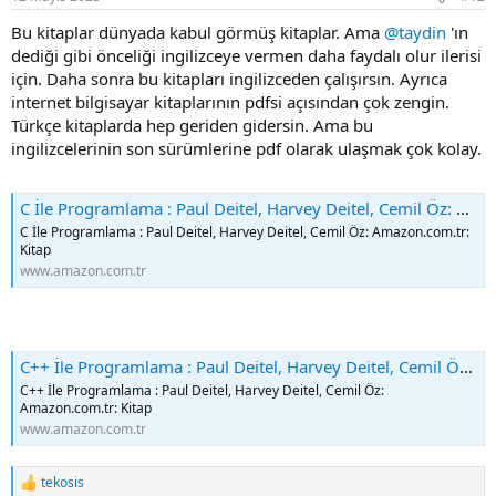
Bu kitaplar dünyada kabul görmüş kitaplar. Ama
@taydin
'ın
dediği gibi önceliği ingilizceye vermen daha faydalı olur ilerisi
için. Daha sonra bu kitapları ingilizceden çalışırsın. Ayrıca
internet bilgisayar kitaplarının pdfsi açısından çok zengin.
Türkçe kitaplarda hep geriden gidersin. Ama bu
ingilizcelerinin son sürümlerine pdf olarak ulaşmak çok kolay.
C İle Programlama : Paul Deitel, Harvey Deitel, Cemil Öz: Amazon.com.tr: Kitap
C İle Programlama : Paul Deitel, Harvey Deitel, Cemil Öz: Amazon.com.tr:
Kitap
www.amazon.com.tr
C++ İle Programlama : Paul Deitel, Harvey Deitel, Cemil Öz: Amazon.com.tr: Kitap
C++ İle Programlama : Paul Deitel, Harvey Deitel, Cemil Öz:
Amazon.com.tr: Kitap
www.amazon.com.tr
tekosis
R