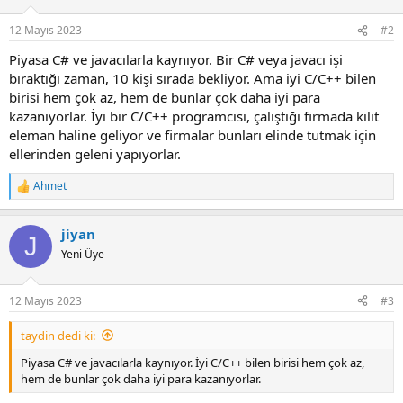
12 Mayıs 2023
#2
Piyasa C# ve javacılarla kaynıyor. Bir C# veya javacı işi
bıraktığı zaman, 10 kişi sırada bekliyor. Ama iyi C/C++ bilen
birisi hem çok az, hem de bunlar çok daha iyi para
kazanıyorlar. İyi bir C/C++ programcısı, çalıştığı firmada kilit
eleman haline geliyor ve firmalar bunları elinde tutmak için
ellerinden geleni yapıyorlar.
Ahmet
R
e
a
jiyan
c
J
t
Yeni Üye
i
o
n
12 Mayıs 2023
#3
s
:
taydin dedi ki:
Piyasa C# ve javacılarla kaynıyor. İyi C/C++ bilen birisi hem çok az,
hem de bunlar çok daha iyi para kazanıyorlar.