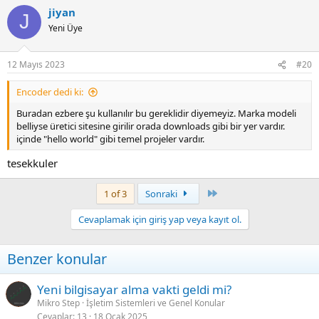
jiyan
J
Yeni Üye
12 Mayıs 2023
#20
Encoder dedi ki:
Buradan ezbere şu kullanılır bu gereklidir diyemeyiz. Marka modeli
belliyse üretici sitesine girilir orada downloads gibi bir yer vardır.
içinde "hello world" gibi temel projeler vardır.
tesekkuler
Last
1 of 3
Sonraki
Cevaplamak için giriş yap veya kayıt ol.
Benzer konular
Yeni bilgisayar alma vakti geldi mi?
Mikro Step
İşletim Sistemleri ve Genel Konular
Cevaplar
13
18 Ocak 2025