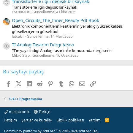
Transistörlerle ilgili değişik bir kaynak
Kaynak ikon/amblem
Transistörlerle ilgili değişik bir kaynak
FM.88MHz
Güncellenme:
4 Ekim 2025
Open_Circuits_The_Inner_Beauty Pdf Book
Elektronik komponentlerin kesitlerinin yer aldığı yüksek kaliteli
görseller içeren görseli bol
latcakir
Güncellenme:
14 Mart 2025
TI Analog Tasarim Dergi Arsivi
Kaynak ikon/amblem
TI'in yayinladigi Analog tasarimlar konusunda dergi serisi
Mikro Step
Güncellenme:
16 Ocak 2025
Bu sayfayı paylaş
Facebook
X (Twitter)
LinkedIn
Reddit
Pinterest
Tumblr
WhatsApp
E-posta
Link
C/C++ Programlama
mekatronik
Türkçe
İletişim
Şartlar ve kurallar
Gizlilik politikası
Yardım
R
S
S
®
Community platform by XenForo
© 2010-2024 XenForo Ltd.