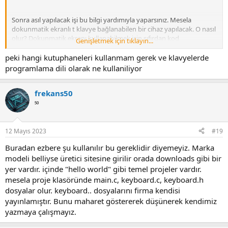
Sonra asıl yapılacak işi bu bilgi yardımıyla yaparsınız. Mesela
dokunmatik ekranlı t klavye bağlanabilen bir cihaz yapılacak. O nasıl
olur? Dokunmatik ekranı kullanabilmek için sıfırdan kod
Genişletmek için tıklayın...
uydurmazsınız. Üretici firma onun demosunu vermiştir. Siz projeye
göre ekranda çıkacak görüntüyü senaryoyu oluşturursunuz. Sonra
peki hangi kutuphaneleri kullanmam gerek ve klavyelerde
çok sayıda deneme düzeltme olur. Müşteri onaylayana kadar devam
programlama dili olarak ne kullaniliyor
eder... Sahada çalışma süreci de gereklidir.
frekans50
⁵⁰
12 Mayıs 2023
#19
Buradan ezbere şu kullanılır bu gereklidir diyemeyiz. Marka
modeli belliyse üretici sitesine girilir orada downloads gibi bir
yer vardır. içinde "hello world" gibi temel projeler vardır.
mesela proje klasöründe main.c, keyboard.c, keyboard.h
dosyalar olur. keyboard.. dosyalarını firma kendisi
yayınlamıştır. Bunu maharet göstererek düşünerek kendimiz
yazmaya çalışmayız.