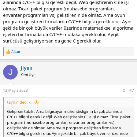
alanında C/C++ bilgisi gerekli değil. Web geliştirenin C ile işi
olmaz. Ticari paket program (muhasebe programları,
envanter programları vs) geliştirenin de olmaz. Ama oyun
programı geliştiren firmalarda C/C++ bilgisi gerekli olur. Aynı
şekilde bir çok büyük veriler üzerinde matematiksel algoritma
işleten bir firmada da C/C++ mutlaka gerekli olur. Aygıt
sürücüsü geliştiriyorsan da gene C gerekli olur.
Altair
R
e
a
jiyan
c
J
t
Yeni Üye
i
o
n
12 Mayıs 2023
#7
s
:
taydin dedi ki:
Gelişirsin tabiki. Ama bilgisayar mühendisliğinin birçok alanında
C/C++ bilgisi gerekli değil. Web geliştirenin C ile işi olmaz. Ticari paket
program (muhasebe programları, envanter programları vs)
geliştirenin de olmaz. Ama oyun programı geliştiren firmalarda
C/C++ bilgisi gerekli olur. Aynı şekilde bir çok büyük veriler üzerinde