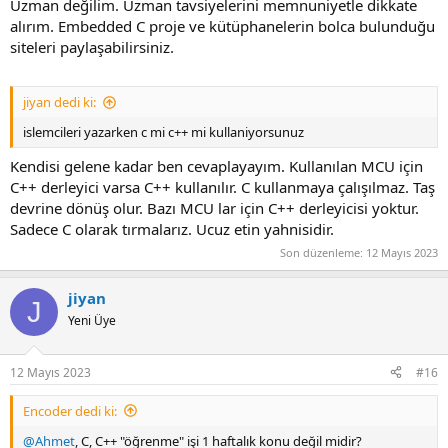
Uzman değilim. Uzman tavsiyelerini memnuniyetle dikkate
alırım. Embedded C proje ve kütüphanelerin bolca bulunduğu
siteleri paylaşabilirsiniz.
jiyan dedi ki:
islemcileri yazarken c mi c++ mi kullaniyorsunuz
Kendisi gelene kadar ben cevaplayayım. Kullanılan MCU için
C++ derleyici varsa C++ kullanılır. C kullanmaya çalışılmaz. Taş
devrine dönüş olur. Bazı MCU lar için C++ derleyicisi yoktur.
Sadece C olarak tırmalarız. Ucuz etin yahnisidir.
Son düzenleme:
12 Mayıs 2023
jiyan
J
Yeni Üye
12 Mayıs 2023
#16
Encoder dedi ki:
@Ahmet
, C, C++ "öğrenme" işi 1 haftalık konu değil midir?