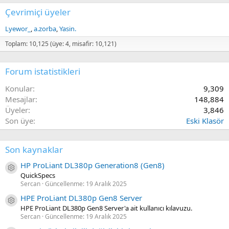
Çevrimiçi üyeler
Lyewor_
a.zorba
Yasin.
Toplam: 10,125 (üye: 4, misafir: 10,121)
Forum istatistikleri
Konular
9,309
Mesajlar
148,884
Üyeler
3,846
Son üye
Eski Klasör
Son kaynaklar
HP ProLiant DL380p Generation8 (Gen8)
Kaynak ikon/amblem
QuickSpecs
Sercan
Güncellenme:
19 Aralık 2025
HPE ProLiant DL380p Gen8 Server
Kaynak ikon/amblem
HPE ProLiant DL380p Gen8 Server'a ait kullanıcı kılavuzu.
Sercan
Güncellenme:
19 Aralık 2025