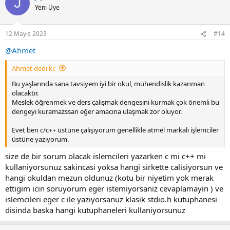
J
C++ İle Programlama : Paul Deitel, Harvey Deitel, Cemil Öz: Amazon.com.tr: Kitap
Yeni Üye
C++ İle Programlama : Paul Deitel, Harvey Deitel, Cemil Öz:
Amazon.com.tr: Kitap
www.amazon.com.tr
12 Mayıs 2023
#14
@Ahmet
Ahmet dedi ki:
Bu yaşlarında sana tavsiyem iyi bir okul, mühendislik kazanman
olacaktır.
Meslek öğrenmek ve ders çalışmak dengesini kurmak çok önemli bu
dengeyi kuramazssan eğer amacına ulaşmak zor oluyor.
Evet ben c/c++ üstüne çalışıyorum genellikle atmel markalı işlemciler
üstüne yazıyorum.
size de bir sorum olacak islemcileri yazarken c mi c++ mi
kullaniyorsunuz sakincasi yoksa hangi sirkette calisiyorsun ve
hangi okuldan mezun oldunuz (kotu bir niyetim yok merak
ettigim icin soruyorum eger istemiyorsaniz cevaplamayin ) ve
islemcileri eger c ile yaziyorsanuz klasik stdio.h kutuphanesi
disinda baska hangi kutuphaneleri kullaniyorsunuz