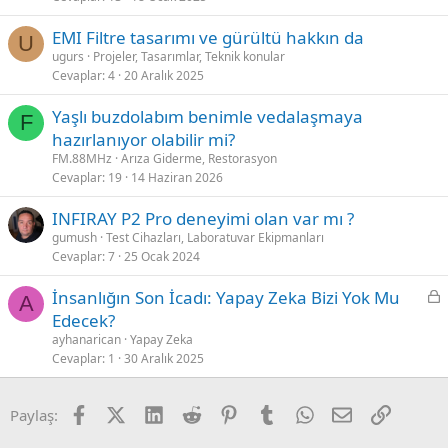
EMI Filtre tasarımı ve gürültü hakkın da
U
ugurs
Projeler, Tasarımlar, Teknik konular
Cevaplar
4
20 Aralık 2025
Yaşlı buzdolabım benimle vedalaşmaya
F
hazırlanıyor olabilir mi?
FM.88MHz
Arıza Giderme, Restorasyon
Cevaplar
19
14 Haziran 2026
INFIRAY P2 Pro deneyimi olan var mı ?
gumush
Test Cihazları, Laboratuvar Ekipmanları
Cevaplar
7
25 Ocak 2024
L
İnsanlığın Son İcadı: Yapay Zeka Bizi Yok Mu
A
o
Edecek?
c
ayhanarican
Yapay Zeka
k
Cevaplar
1
30 Aralık 2025
e
d
Facebook
X (Twitter)
LinkedIn
Reddit
Pinterest
Tumblr
WhatsApp
E-posta
Link
Paylaş: