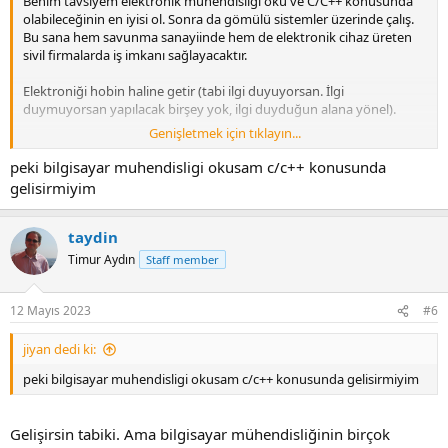
Benim tavsiyem elektronik mühendisliği oku ve C/C++ konusunda
olabileceğinin en iyisi ol. Sonra da gömülü sistemler üzerinde çalış.
Bu sana hem savunma sanayiinde hem de elektronik cihaz üreten
sivil firmalarda iş imkanı sağlayacaktır.
Elektroniği hobin haline getir (tabi ilgi duyuyorsan. İlgi
duymuyorsan yapılacak birşey yok, ilgi duyduğun alana yönel).
Genişletmek için tıklayın...
İngilizceyi öğren. Youtube videolarını alt yazı ve sözlük kullanmadan
anlayacak hale gel. İlgilizce teknik dokümanları da "google
peki bilgisayar muhendisligi okusam c/c++ konusunda
translate" kullanmadan anlayacak hale gel. İngilizce konuşmayı
gelisirmiyim
hemen öğrenmene gerek yok. İngilizce bilen birisi, internetteki en iyi
bilgi kaynaklarına erişebilir ve çok kısa zamanda teknik konularda
bilgisini ilerletir.
taydin
Timur Aydın
Staff member
İyi bir üniversiteyi kazanmaya çalış, ama kazanamasan da çok
üzülme. İyi üniversite kazanmanın avantajları vardır (daha iyi
laboratuvarlar, daha iyi kütüphane, daha iyi hocalar) ama iyi bir
12 Mayıs 2023
#6
üniversite iyi bir mühendis olmak için yeterli değil. Hatta iyi bir
üniversiteye kapağı attıktan sonra yan gelip yatarsan, pisayadaki en
jiyan dedi ki:
vasat mühendisten daha vasat olursun. Biz eleman ararken
başvuran bütün Boğaziçi ve ODTÜ lüleri elemiştik, başvuranların
peki bilgisayar muhendisligi okusam c/c++ konusunda gelisirmiyim
hepsi boştu.
Gelişirsin tabiki. Ama bilgisayar mühendisliğinin birçok