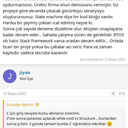
uydurmazsınız. Üretici firma onun demosunu vermiştir. Siz
projeye göre ekranda çıkacak görüntüyü senaryoyu
oluşturursunuz. State machine diye bir kod bloğu vardır.
Harika bir şeymiş çoktan icat edilmiş neyse ki.
Sonra çok sayıda deneme düzeltme olur. Müşteri onaylayana
kadar devam eder... Sahada çalışma süreci de gereklidir. RTOS
vb hazır Stack framework varsa oradan devam edilir... Ortada
ticari bir proje yoksa bu çabalar acı verir. Para ve zaman
kaybıdır. sadece tecrübe kazanılır
Son düzenleme:
12 Mayıs 2023
jiyan
J
Yeni Üye
12 Mayıs 2023
#18
Encoder dedi ki:
C için giriş seviyesi kursu alımanızı öneririm.
if ten sonra parantez açılacak while void vs Structure .. bunlardan
sorna iş bitti. 3 günde tamam bunlar. C öğrendiniz tebrikler