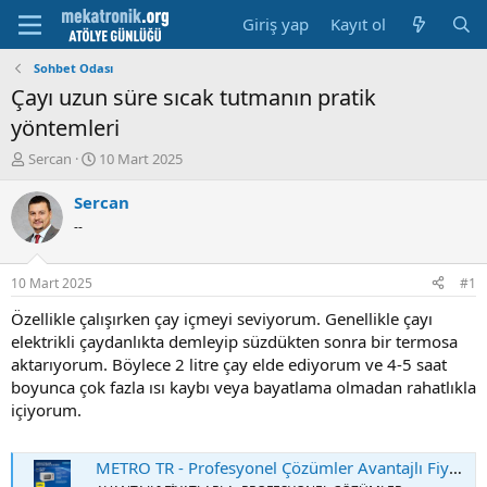
Giriş yap
Kayıt ol
Sohbet Odası
Çayı uzun süre sıcak tutmanın pratik
yöntemleri
K
B
Sercan
10 Mart 2025
o
a
n
ş
Sercan
u
l
--
y
a
u
m
b
a
10 Mart 2025
#1
a
t
ş
a
Özellikle çalışırken çay içmeyi seviyorum. Genellikle çayı
l
r
elektrikli çaydanlıkta demleyip süzdükten sonra bir termosa
a
i
aktarıyorum. Böylece 2 litre çay elde ediyorum ve 4-5 saat
t
h
boyunca çok fazla ısı kaybı veya bayatlama olmadan rahatlıkla
a
i
içiyorum.
n
METRO TR - Profesyonel Çözümler Avantajlı Fiyatlar Mart 2025 - Sayfa 2