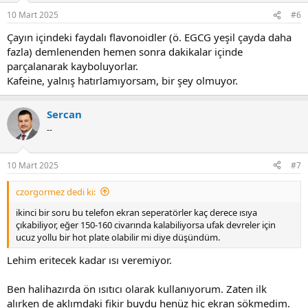
10 Mart 2025
#6
Çayın içindeki faydalı flavonoidler (ö. EGCG yeşil çayda daha
fazla) demlenenden hemen sonra dakikalar içinde
parçalanarak kayboluyorlar.
Kafeine, yalnış hatırlamıyorsam, bir şey olmuyor.
Sercan
--
10 Mart 2025
#7
czorgormez dedi ki:
ikinci bir soru bu telefon ekran seperatörler kaç derece ısıya
çıkabiliyor, eğer 150-160 civarında kalabiliyorsa ufak devreler için
ucuz yollu bir hot plate olabilir mi diye düşündüm.
Lehim eritecek kadar ısı veremiyor.
Ben halihazırda ön ısıtıcı olarak kullanıyorum. Zaten ilk
alırken de aklımdaki fikir buydu henüz hiç ekran sökmedim.