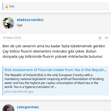
fide
R
e
a
elektorronikci
c
t
Üye
i
o
n
10 Mart 2025
#2
s
:
Ben de çok severim ama bu kadar fazla tüketmemek gerekir.
Çay bitkisi fluorin elementini mıknatıs gibi çeker. Bütün
dünyada çay bitkisinde fluorin yüksek miktarlarda bulunur.
Risk Assessment of Fluoride Intake from Tea in the Republic of Ireland and its Implications for Public Health and Water Fluoridation - PMC
The Republic of Ireland (RoI) is the only European Country with a
mandatory national legislation requiring artificial fluoridation of drinking
water and has the highest per capita consumption of black tea in the
world. Tea is a hyperaccumulator of ...
pmc.ncbi.nlm.nih.gov
czorgormez