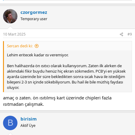
e
a
czorgormez
c
t
Temporary user
i
o
n
10 Mart 2025
#9
s
:
Sercan dedi ki:
Lehim eritecek kadar ısı veremiyor.
Ben halihazırda ön ısıtıcı olarak kullanıyorum. Zaten ilk alırken de
aklımdaki fikir buydu henüz hiç ekran sökmedim. PCB'yi en yüksek
ayarda üzerinde bir süre bekledikten sonra sıcak hava ile istediğim
bileşeni 2-3 sn içinde sökebiliyorum. Bu hail ile bile müthiş faydası
oluyor.
amaç o zaten. ön ısıtılmış kart üzerinde chipleri fazla
ısıtmadan çalışmak.
birisim
B
Aktif Üye