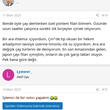
t
--
i
o
n
11 Mart 2025
#14
s
:
Bende öyle çay demlerken özel yöntem filan bilmem. Özünde
uzun saatler çalışınca süreklı ılık birşeyler içmek istiyorum.
Bir ara ıhlamur içiyordum, Çin^de tıp okuan bir hekim
arkadşımın tavsiye üzerine limonlu ılık su içiyordum. Ara ara
değişik çay türlerini de deniyorum. En son Amazondan gelen,
Japon çayı filan içmiştim, onların da çok garip tatları oluyor.
Pek bana göre değil.
Lyewor_
L
Aktif Üye
14 Mart 2025
#15
İşlemci ile bir ısıtıcı yapalım
Spoiler:
Videosuna bakmak isterseniz: