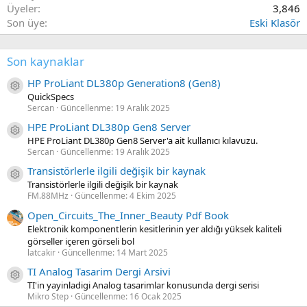
Üyeler
3,846
Son üye
Eski Klasör
Son kaynaklar
HP ProLiant DL380p Generation8 (Gen8)
Kaynak ikon/amblem
QuickSpecs
Sercan
Güncellenme:
19 Aralık 2025
HPE ProLiant DL380p Gen8 Server
Kaynak ikon/amblem
HPE ProLiant DL380p Gen8 Server'a ait kullanıcı kılavuzu.
Sercan
Güncellenme:
19 Aralık 2025
Transistörlerle ilgili değişik bir kaynak
Kaynak ikon/amblem
Transistörlerle ilgili değişik bir kaynak
FM.88MHz
Güncellenme:
4 Ekim 2025
Open_Circuits_The_Inner_Beauty Pdf Book
Elektronik komponentlerin kesitlerinin yer aldığı yüksek kaliteli
görseller içeren görseli bol
latcakir
Güncellenme:
14 Mart 2025
TI Analog Tasarim Dergi Arsivi
Kaynak ikon/amblem
TI'in yayinladigi Analog tasarimlar konusunda dergi serisi
Mikro Step
Güncellenme:
16 Ocak 2025