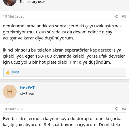
Temporary user
10 Mart 2025
#3
demlenme tamalandıktan sonra içerideki çayı uzaklaştırmak
gerekmiyor mu, uzun sürede ısı da devam edince o çay
acılaşır ve karar diye düşünüyorum.
ikinci bir soru bu telefon ekran seperatörler kaç derece ısıya
çıkabiliyor, eğer 150-160 civarında kalabiliyorsa ufak devreler
için ucuz yollu bir hot plate olabilir mi diye düşündüm.
Diyot
R
e
a
HexfeT
c
H
t
Aktif Üye
i
o
n
10 Mart 2025
#4
s
:
Ben bir litre termosa kaynar suyu doldurup üstüne iki çorba
kaşığı çay atıyorum. 3-4 saat boyunca içiyorum. Demlikteki