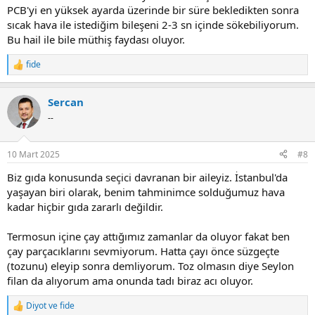
PCB'yi en yüksek ayarda üzerinde bir süre bekledikten sonra
sıcak hava ile istediğim bileşeni 2-3 sn içinde sökebiliyorum.
Bu hail ile bile müthiş faydası oluyor.
fide
R
e
a
Sercan
c
t
--
i
o
n
10 Mart 2025
#8
s
:
Biz gıda konusunda seçici davranan bir aileyiz. İstanbul'da
yaşayan biri olarak, benim tahminimce solduğumuz hava
kadar hiçbir gıda zararlı değildir.
Termosun içine çay attığımız zamanlar da oluyor fakat ben
çay parçacıklarını sevmiyorum. Hatta çayı önce süzgeçte
(tozunu) eleyip sonra demliyorum. Toz olmasın diye Seylon
filan da alıyorum ama onunda tadı biraz acı oluyor.
Diyot
ve
fide
R