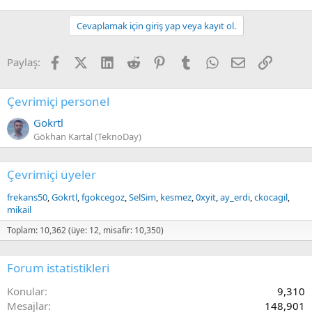
Cevaplamak için giriş yap veya kayıt ol.
Facebook
X (Twitter)
LinkedIn
Reddit
Pinterest
Tumblr
WhatsApp
E-posta
Link
Paylaş:
Çevrimiçi personel
Gokrtl
Gökhan Kartal (TeknoDay)
Çevrimiçi üyeler
frekans50
Gokrtl
fgokcegoz
SelSim
kesmez
0xyit
ay_erdi
ckocagil
mikail
Toplam: 10,362 (üye: 12, misafir: 10,350)
Forum istatistikleri
Konular
9,310
Mesajlar
148,901