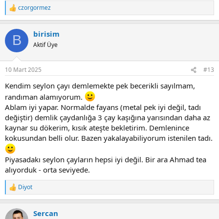
czorgormez
R
e
a
birisim
c
B
t
Aktif Üye
i
o
n
10 Mart 2025
#13
s
:
Kendim seylon çayı demlemekte pek becerikli sayılmam,
randıman alamıyorum.
Ablam iyi yapar. Normalde fayans (metal pek iyi değil, tadı
değiştir) demlik çaydanlığa 3 çay kaşığına yarısından daha az
kaynar su dökerim, kısık ateşte bekletirim. Demlenince
kokusundan belli olur. Bazen yakalayabiliyorum istenilen tadı.
Piyasadakı seylon çayların hepsi iyi değil. Bir ara Ahmad tea
alıyorduk - orta seviyede.
Diyot
R
e
a
Sercan
c