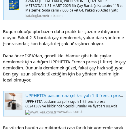
AVANTAJLI FİYATLARLA, PROFESYONEL ÇÖZÜMLER
METRO’DA! 1-31 MART 2025 6’lı Çay Bardağı Kapasite: 115 cc
Malzeme: Soda camı 7.000 paket 64, Paketi 90 Adet Fiyatı:
kataloglar.metro-tr.com
Bugün olduğu gibi bazen daha pratik bir çözüme ihtiyacım
oluyor. Fakat 2-3 bardak çay demlemek, yukarıdaki yöntemle
(sonrasında çıkan bulaşık ile) çok uğraştırıcı oluyor.
Daha önce IKEA'dan, genellikle ıhlamur gibi bitki çayları
demlemek için aldığım UPPHETTA French press (1 litre) ile çay
demledim. Bununla demlemek güzel, fakat çay hızlı soğuyor.
Ben çayı uzun sürede tükettiğim için bu yöntem benim için
ideal olmuyor.
UPPHETTA paslanmaz çelik-siyah 1 lt french press - 60241389 | IKEA
UPPHETTA paslanmaz çelik-siyah 1 lt french press -
60241389 ve birbirinden çeşitli ürünler ve fiyatları IKEA'da!
www.ikea.com.tr
Bu yüzden bugün az miktardaki çayı farklı bir yöntemle sıcak