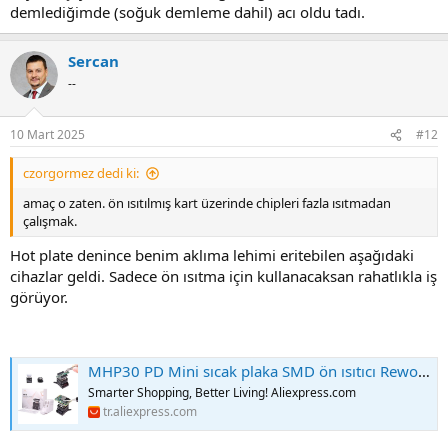
demlediğimde (soğuk demleme dahil) acı oldu tadı.
Sercan
--
10 Mart 2025
#12
czorgormez dedi ki:
amaç o zaten. ön ısıtılmış kart üzerinde chipleri fazla ısıtmadan
çalışmak.
Hot plate denince benim aklıma lehimi eritebilen aşağıdaki
cihazlar geldi. Sadece ön ısıtma için kullanacaksan rahatlıkla iş
görüyor.
MHP30 PD Mini sıcak plaka SMD ön ısıtıcı Rework isıtma istasyonu PCB kartı lehimleme TE01 TC01 MTweezer elektronik telefon tamir için - AliExpress 1420
Smarter Shopping, Better Living! Aliexpress.com
tr.aliexpress.com