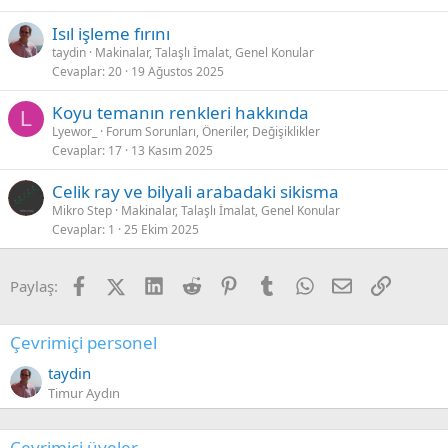
Isıl işleme fırını
taydin
Makinalar, Talaşlı İmalat, Genel Konular
Cevaplar
20
19 Ağustos 2025
Koyu temanın renkleri hakkında
L
Lyewor_
Forum Sorunları, Öneriler, Değişiklikler
Cevaplar
17
13 Kasım 2025
Celik ray ve bilyali arabadaki sikisma
Mikro Step
Makinalar, Talaşlı İmalat, Genel Konular
Cevaplar
1
25 Ekim 2025
Facebook
X (Twitter)
LinkedIn
Reddit
Pinterest
Tumblr
WhatsApp
E-posta
Link
Paylaş:
Çevrimiçi personel
taydin
Timur Aydın
Çevrimiçi üyeler