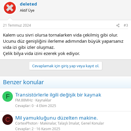
deleted
Aktif Üye
21 Temmuz 2024
#3
Kalem ucu sivri olursa tornalarken vida çekilmiş gibi olur.
Ucunu düz genişliğini ilerleme adımından büyük yaparsanız
vida izi gibi izler oluşmaz.
Çelik bilya vida izini ezerek yok ediyor.
Cevaplamak için giriş yap veya kayıt ol.
Benzer konular
Transistörlerle ilgili değişik bir kaynak
F
FM.88MHz
Kaynaklar
Cevaplar
0
4 Ekim 2025
Mil yamukluğunu düzelten makine.
C
CortexPhoton
Makinalar, Talaşlı İmalat, Genel Konular
Cevaplar
2
16 Kasım 2025