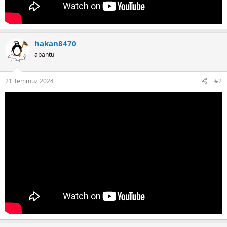
hakan8470
abantu
21 Temmuz 2024
#2