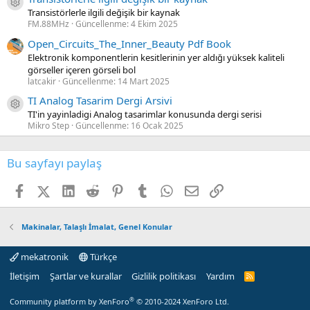
Kaynak ikon/amblem
Transistörlerle ilgili değişik bir kaynak
FM.88MHz
Güncellenme:
4 Ekim 2025
Open_Circuits_The_Inner_Beauty Pdf Book
Elektronik komponentlerin kesitlerinin yer aldığı yüksek kaliteli
görseller içeren görseli bol
latcakir
Güncellenme:
14 Mart 2025
TI Analog Tasarim Dergi Arsivi
Kaynak ikon/amblem
TI'in yayinladigi Analog tasarimlar konusunda dergi serisi
Mikro Step
Güncellenme:
16 Ocak 2025
Bu sayfayı paylaş
Facebook
X (Twitter)
LinkedIn
Reddit
Pinterest
Tumblr
WhatsApp
E-posta
Link
Makinalar, Talaşlı İmalat, Genel Konular
mekatronik
Türkçe
İletişim
Şartlar ve kurallar
Gizlilik politikası
Yardım
R
S
S
®
Community platform by XenForo
© 2010-2024 XenForo Ltd.