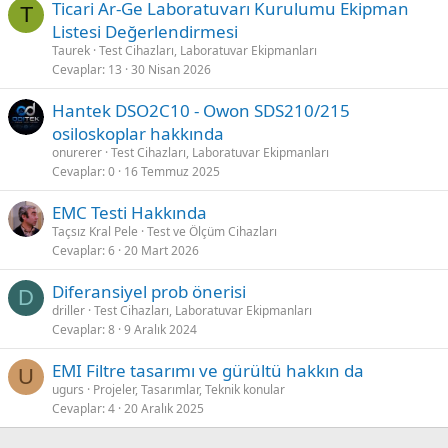
Ticari Ar-Ge Laboratuvarı Kurulumu Ekipman
T
:
Listesi Değerlendirmesi
Taurek
Test Cihazları, Laboratuvar Ekipmanları
Cevaplar
13
30 Nisan 2026
Hantek DSO2C10 - Owon SDS210/215
osiloskoplar hakkında
onurerer
Test Cihazları, Laboratuvar Ekipmanları
Cevaplar
0
16 Temmuz 2025
EMC Testi Hakkında
Taçsız Kral Pele
Test ve Ölçüm Cihazları
Cevaplar
6
20 Mart 2026
Diferansiyel prob önerisi
D
driller
Test Cihazları, Laboratuvar Ekipmanları
Cevaplar
8
9 Aralık 2024
EMI Filtre tasarımı ve gürültü hakkın da
U
ugurs
Projeler, Tasarımlar, Teknik konular
Cevaplar
4
20 Aralık 2025