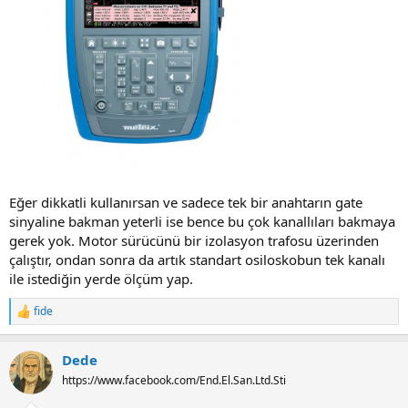
Eğer dikkatli kullanırsan ve sadece tek bir anahtarın gate
sinyaline bakman yeterli ise bence bu çok kanallıları bakmaya
gerek yok. Motor sürücünü bir izolasyon trafosu üzerinden
çalıştır, ondan sonra da artık standart osiloskobun tek kanalı
ile istediğin yerde ölçüm yap.
fide
R
e
a
Dede
c
t
https://www.facebook.com/End.El.San.Ltd.Sti
i
o