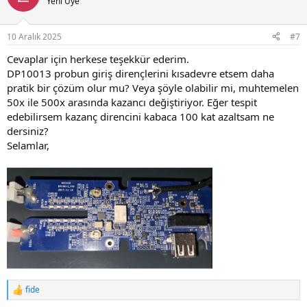
Yeni Üye
i
o
n
10 Aralık 2025
#7
s
:
Cevaplar için herkese teşekkür ederim.
DP10013 probun giriş dirençlerini kısadevre etsem daha
pratik bir çözüm olur mu? Veya şöyle olabilir mi, muhtemelen
50x ile 500x arasında kazancı değiştiriyor. Eğer tespit
edebilirsem kazanç direncini kabaca 100 kat azaltsam ne
dersiniz?
Selamlar,
fide
R
e