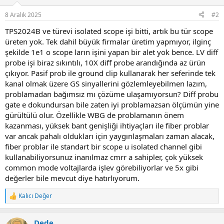
o
n
8 Aralık 2025
#2
s
:
TPS2024B ve türevi isolated scope işi bitti, artık bu tür scope
üreten yok. Tek dahil büyük firmalar üretim yapmıyor, ilginç
şekilde 1e1 o scope ların işini yapan bir alet yok bence. LV diff
probe işi biraz sıkıntılı, 10X diff probe arandığında az ürün
çıkıyor. Pasif prob ile ground clip kullanarak her seferinde tek
kanal olmak üzere GS sinyallerini gözlemleyebilmen lazım,
problamadan bağımsız mı çözüme ulaşamıyorsun? Diff probu
gate e dokundursan bile zaten iyi problamazsan ölçümün yine
gürültülü olur. Özellikle WBG de problamanın önem
kazanması, yüksek bant genişliği ihtiyaçları ile fiber problar
var ancak pahalı oldukları için yaygınlaşmaları zaman alacak,
fiber problar ile standart bir scope u isolated channel gibi
kullanabiliyorsunuz inanılmaz cmrr a sahipler, çok yüksek
common mode voltajlarda işlev görebiliyorlar ve 5x gibi
değerler bile mevcut diye hatırlıyorum.
Kalıcı Değer
R
e
a
Dede
c