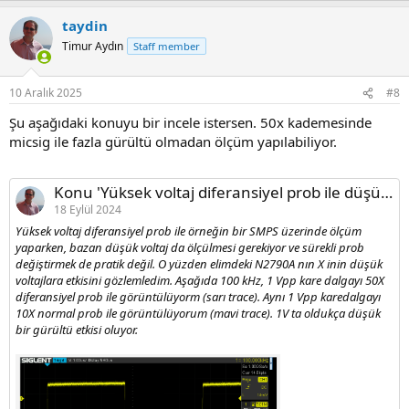
a
taydin
c
t
Timur Aydın
Staff member
i
o
n
10 Aralık 2025
#8
s
:
Şu aşağıdaki konuyu bir incele istersen. 50x kademesinde
micsig ile fazla gürültü olmadan ölçüm yapılabiliyor.
Konu 'Yüksek voltaj diferansiyel prob ile düşük voltaj ölçümü'
18 Eylül 2024
Yüksek voltaj diferansiyel prob ile örneğin bir SMPS üzerinde ölçüm
yaparken, bazan düşük voltaj da ölçülmesi gerekiyor ve sürekli prob
değiştirmek de pratik değil. O yüzden elimdeki N2790A nın X inin düşük
voltajlara etkisini gözlemledim. Aşağıda 100 kHz, 1 Vpp kare dalgayı 50X
diferansiyel prob ile görüntülüyorm (sarı trace). Aynı 1 Vpp karedalgayı
10X normal prob ile görüntülüyorum (mavi trace). 1V ta oldukça düşük
bir gürültü etkisi oluyor.