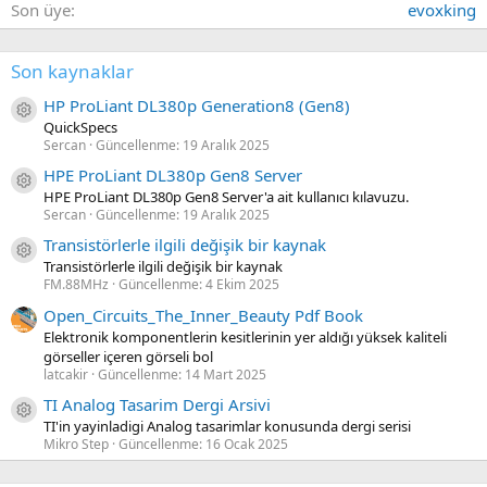
Son üye
evoxking
Son kaynaklar
HP ProLiant DL380p Generation8 (Gen8)
Kaynak ikon/amblem
QuickSpecs
Sercan
Güncellenme:
19 Aralık 2025
HPE ProLiant DL380p Gen8 Server
Kaynak ikon/amblem
HPE ProLiant DL380p Gen8 Server'a ait kullanıcı kılavuzu.
Sercan
Güncellenme:
19 Aralık 2025
Transistörlerle ilgili değişik bir kaynak
Kaynak ikon/amblem
Transistörlerle ilgili değişik bir kaynak
FM.88MHz
Güncellenme:
4 Ekim 2025
Open_Circuits_The_Inner_Beauty Pdf Book
Elektronik komponentlerin kesitlerinin yer aldığı yüksek kaliteli
görseller içeren görseli bol
latcakir
Güncellenme:
14 Mart 2025
TI Analog Tasarim Dergi Arsivi
Kaynak ikon/amblem
TI'in yayinladigi Analog tasarimlar konusunda dergi serisi
Mikro Step
Güncellenme:
16 Ocak 2025