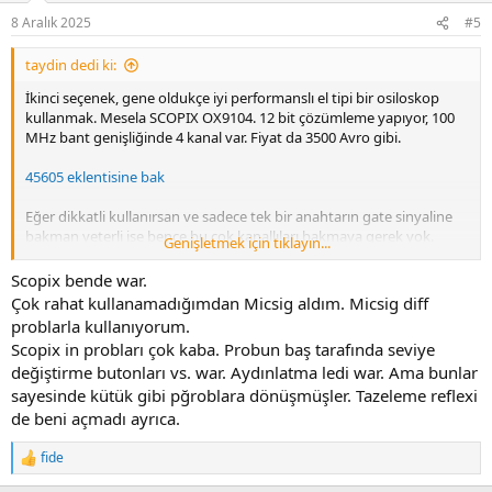
n
8 Aralık 2025
#5
s
:
taydin dedi ki:
İkinci seçenek, gene oldukçe iyi performanslı el tipi bir osiloskop
kullanmak. Mesela SCOPIX OX9104. 12 bit çözümleme yapıyor, 100
MHz bant genişliğinde 4 kanal var. Fiyat da 3500 Avro gibi.
45605 eklentisine bak
Eğer dikkatli kullanırsan ve sadece tek bir anahtarın gate sinyaline
bakman yeterli ise bence bu çok kanallıları bakmaya gerek yok.
Genişletmek için tıklayın...
Motor sürücünü bir izolasyon trafosu üzerinden çalıştır, ondan
sonra da artık standart osiloskobun tek kanalı ile istediğin yerde
Scopix bende war.
ölçüm yap.
Çok rahat kullanamadığımdan Micsig aldım. Micsig diff
problarla kullanıyorum.
Scopix in probları çok kaba. Probun baş tarafında seviye
değiştirme butonları vs. war. Aydınlatma ledi war. Ama bunlar
sayesinde kütük gibi pğroblara dönüşmüşler. Tazeleme reflexi
de beni açmadı ayrıca.
fide
R
e