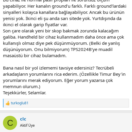
yapabiliyor. Her kanalın ground'u farklı. Farklı ground'lardaki
sinyalleri kolayca kanallara bağlayabiliyor. Ancak bu ürünün
yenisi yok. İkinci eli şu anda sarı sitede yok. Yurtdışında da
ikinci el olarak garip fiyatlar var.
Son çare olarak yeni bir skop bakmak zorunda kalacağım
galiba. Handheld bir cihaz kullanmadım daha önce ama çok
kullanışlı olmaz diye pek düşünmüyorum. (Belki de yanlış
düşünüyorum. Onu bilmiyorum) TPS2024B'ye muadil
masaüstü bir cihaz bulamadım.
Bana nasıl bir yol izlememi tavsiye edersiniz? Tecrübeli
arkadaşların yorumlarını rica ederim. (Özellikle Timur Bey'in
yorumlarını merak ediyorum. Eğer yorum yazarsa çok
memnun olurum.)
Teşekkürler, Selamlar.
turkoglu81
R
e
a
clc
c
C
t
Aktif Üye
i