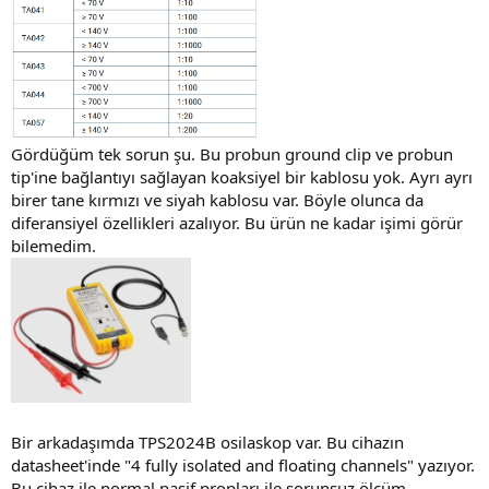
Gördüğüm tek sorun şu. Bu probun ground clip ve probun
tip'ine bağlantıyı sağlayan koaksiyel bir kablosu yok. Ayrı ayrı
birer tane kırmızı ve siyah kablosu var. Böyle olunca da
diferansiyel özellikleri azalıyor. Bu ürün ne kadar işimi görür
bilemedim.
Bir arkadaşımda TPS2024B osilaskop var. Bu cihazın
datasheet'inde "4 fully isolated and floating channels" yazıyor.
Bu cihaz ile normal pasif propları ile sorunsuz ölçüm