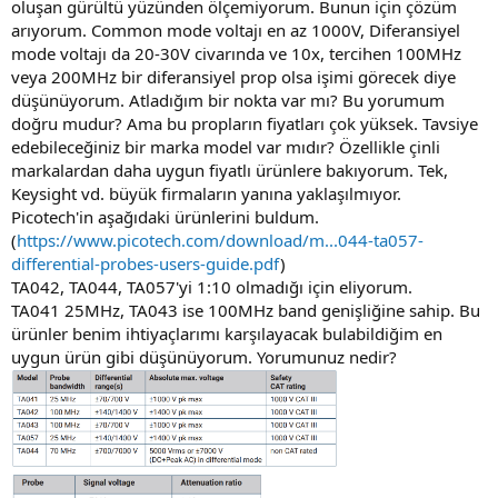
oluşan gürültü yüzünden ölçemiyorum. Bunun için çözüm
arıyorum. Common mode voltajı en az 1000V, Diferansiyel
mode voltajı da 20-30V civarında ve 10x, tercihen 100MHz
veya 200MHz bir diferansiyel prop olsa işimi görecek diye
düşünüyorum. Atladığım bir nokta var mı? Bu yorumum
doğru mudur? Ama bu propların fiyatları çok yüksek. Tavsiye
edebileceğiniz bir marka model var mıdır? Özellikle çinli
markalardan daha uygun fiyatlı ürünlere bakıyorum. Tek,
Keysight vd. büyük firmaların yanına yaklaşılmıyor.
Picotech'in aşağıdaki ürünlerini buldum.
(
https://www.picotech.com/download/m...044-ta057-
differential-probes-users-guide.pdf
)
TA042, TA044, TA057'yi 1:10 olmadığı için eliyorum.
TA041 25MHz, TA043 ise 100MHz band genişliğine sahip. Bu
ürünler benim ihtiyaçlarımı karşılayacak bulabildiğim en
uygun ürün gibi düşünüyorum. Yorumunuz nedir?