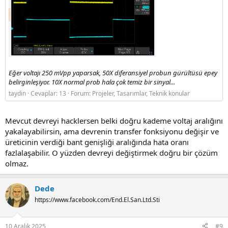
Eğer voltajı 250 mVpp yaparsak, 50X diferansiyel probun gürültüsü epey
belirginleşiyor. 10X normal prob hala çok temiz bir sinyal...
taydin
Cevaplar: 13
Forum:
Projeler, Tasarımlar, Teknik konular
Mevcut devreyi hacklersen belki doğru kademe voltaj aralığını
yakalayabilirsin, ama devrenin transfer fonksiyonu değişir ve
üreticinin verdiği bant genişliği aralığında hata oranı
fazlalaşabilir. O yüzden devreyi değiştirmek doğru bir çözüm
olmaz.
Dede
https://www.facebook.com/End.El.San.Ltd.Sti
10 Aralık 2025
#9