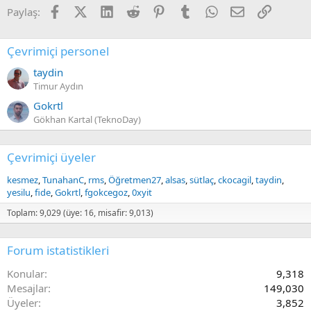
Facebook
X (Twitter)
LinkedIn
Reddit
Pinterest
Tumblr
WhatsApp
E-posta
Link
Paylaş:
Çevrimiçi personel
taydin
Timur Aydın
Gokrtl
Gökhan Kartal (TeknoDay)
Çevrimiçi üyeler
kesmez
TunahanC
rms
Öğretmen27
alsas
sütlaç
ckocagil
taydin
yesilu
fide
Gokrtl
fgokcegoz
0xyit
Toplam: 9,029 (üye: 16, misafir: 9,013)
Forum istatistikleri
Konular
9,318
Mesajlar
149,030
Üyeler
3,852