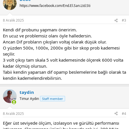
t
https://www.facebook.com/End.El.San.Ltd.Sti
i
o
n
8 Aralık 2025
#3
s
:
Kendi dif probunu yapmanı öneririm.
En ucuz ve problemsiz olanı öyle halledersin.
Ancan Dif probların çıkışları voltaj olarak düşük olur.
O yüzden 500x, 1000x, 2000x gibi bir skop prob kademesi
seçilir.
3 volt çıkışı tam skala 5 volt kademesinde ölçerek 6000 volta
kadar ölçmüş olursun.
Tabii kendin yaparsan dif opamp beslemelerine bağlı olarak ta
kendin kademelendirebilirsin.
taydin
Timur Aydın
Staff member
8 Aralık 2025
#4
Eğer üst seviyede ölçüm, izolasyon ve gürültü performansı
istiyorsan, Cleverscope ürünü bu konuda çok iyi. 200 MHz