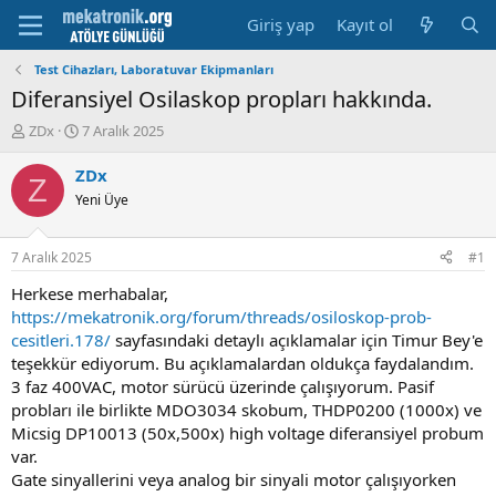
Giriş yap
Kayıt ol
Test Cihazları, Laboratuvar Ekipmanları
Diferansiyel Osilaskop propları hakkında.
K
B
ZDx
7 Aralık 2025
o
a
n
ş
ZDx
Z
u
l
Yeni Üye
y
a
u
m
b
a
7 Aralık 2025
#1
a
t
ş
a
Herkese merhabalar,
l
r
https://mekatronik.org/forum/threads/osiloskop-prob-
a
i
cesitleri.178/
sayfasındaki detaylı açıklamalar için Timur Bey'e
t
h
teşekkür ediyorum. Bu açıklamalardan oldukça faydalandım.
a
i
3 faz 400VAC, motor sürücü üzerinde çalışıyorum. Pasif
n
probları ile birlikte MDO3034 skobum, THDP0200 (1000x) ve
Micsig DP10013 (50x,500x) high voltage diferansiyel probum
var.
Gate sinyallerini veya analog bir sinyali motor çalışıyorken