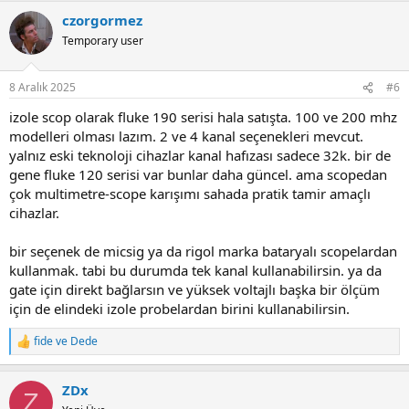
a
czorgormez
c
t
Temporary user
i
o
n
8 Aralık 2025
#6
s
:
izole scop olarak fluke 190 serisi hala satışta. 100 ve 200 mhz
modelleri olması lazım. 2 ve 4 kanal seçenekleri mevcut.
yalnız eski teknoloji cihazlar kanal hafızası sadece 32k. bir de
gene fluke 120 serisi var bunlar daha güncel. ama scopedan
çok multimetre-scope karışımı sahada pratik tamir amaçlı
cihazlar.
bir seçenek de micsig ya da rigol marka bataryalı scopelardan
kullanmak. tabi bu durumda tek kanal kullanabilirsin. ya da
gate için direkt bağlarsın ve yüksek voltajlı başka bir ölçüm
için de elindeki izole probelardan birini kullanabilirsin.
fide
ve
Dede
R
e
a
ZDx
c
Z
t