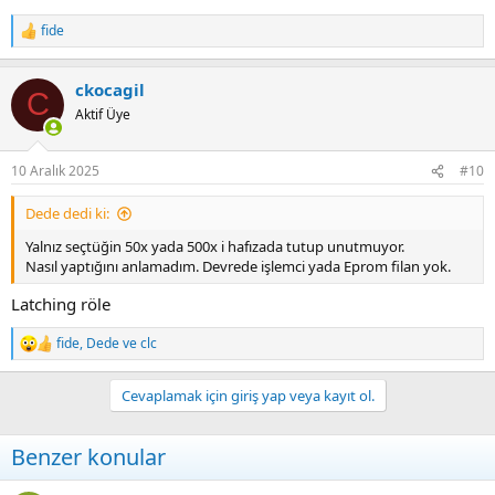
fide
R
e
a
ckocagil
c
C
t
Aktif Üye
i
o
n
10 Aralık 2025
#10
s
:
Dede dedi ki:
Yalnız seçtüğin 50x yada 500x i hafızada tutup unutmuyor.
Nasıl yaptığını anlamadım. Devrede işlemci yada Eprom filan yok.
Latching röle
fide
,
Dede
ve
clc
R
e
a
Cevaplamak için giriş yap veya kayıt ol.
c
t
i
Benzer konular
o
n
s