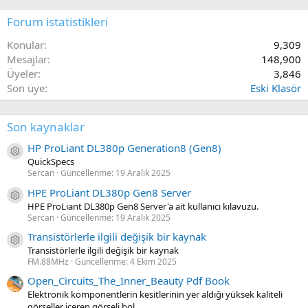
Forum istatistikleri
Konular
9,309
Mesajlar
148,900
Üyeler
3,846
Son üye
Eski Klasör
Son kaynaklar
HP ProLiant DL380p Generation8 (Gen8)
Kaynak ikon/amblem
QuickSpecs
Sercan
Güncellenme:
19 Aralık 2025
HPE ProLiant DL380p Gen8 Server
Kaynak ikon/amblem
HPE ProLiant DL380p Gen8 Server'a ait kullanıcı kılavuzu.
Sercan
Güncellenme:
19 Aralık 2025
Transistörlerle ilgili değişik bir kaynak
Kaynak ikon/amblem
Transistörlerle ilgili değişik bir kaynak
FM.88MHz
Güncellenme:
4 Ekim 2025
Open_Circuits_The_Inner_Beauty Pdf Book
Elektronik komponentlerin kesitlerinin yer aldığı yüksek kaliteli
görseller içeren görseli bol