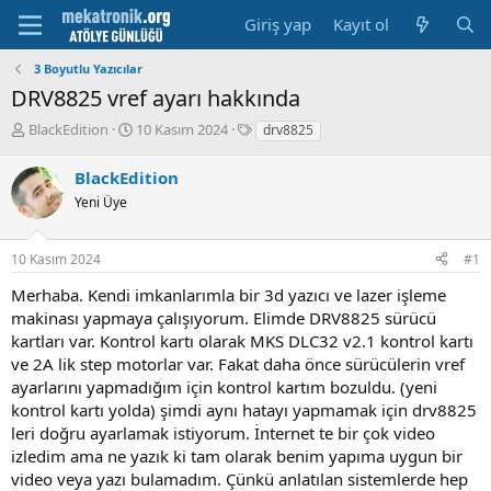
Giriş yap
Kayıt ol
3 Boyutlu Yazıcılar
DRV8825 vref ayarı hakkında
K
B
E
BlackEdition
10 Kasım 2024
drv8825
o
a
t
n
ş
i
BlackEdition
u
l
k
Yeni Üye
y
a
e
u
m
t
b
a
l
10 Kasım 2024
#1
a
t
e
ş
a
r
Merhaba. Kendi imkanlarımla bir 3d yazıcı ve lazer işleme
l
r
makinası yapmaya çalışıyorum. Elimde DRV8825 sürücü
a
i
kartları var. Kontrol kartı olarak MKS DLC32 v2.1 kontrol kartı
t
h
ve 2A lik step motorlar var. Fakat daha önce sürücülerin vref
a
i
n
ayarlarını yapmadığım için kontrol kartım bozuldu. (yeni
kontrol kartı yolda) şimdi aynı hatayı yapmamak için drv8825
leri doğru ayarlamak istiyorum. İnternet te bir çok video
izledim ama ne yazık ki tam olarak benim yapıma uygun bir
video veya yazı bulamadım. Çünkü anlatılan sistemlerde hep