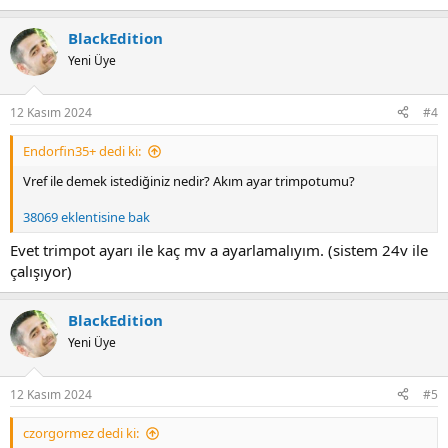
BlackEdition
Yeni Üye
12 Kasım 2024
#4
Endorfin35+ dedi ki:
Vref ile demek istediğiniz nedir? Akım ayar trimpotumu?
38069 eklentisine bak
Evet trimpot ayarı ile kaç mv a ayarlamalıyım. (sistem 24v ile
çalışıyor)
BlackEdition
Yeni Üye
12 Kasım 2024
#5
czorgormez dedi ki: