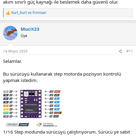
akım sınırlı güç kaynağı ile beslemek daha güvenli olur.
Kurt_Kurt
ve
frmman
R
e
a
Mucit23
c
t
Üye
i
o
n
14 Mayıs 2026
#11
s
:
Selamlar.
Bu sürücüyü kullanarak step motorda pozisyon kontrolü
yapmak istedim.
1/16 Step modunda sürücüyü çalıştırıyorum. Sürücü ye sabit