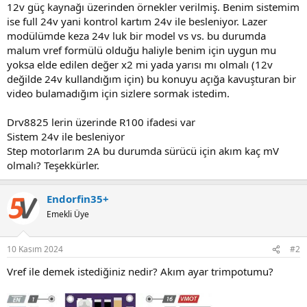
12v güç kaynağı üzerinden örnekler verilmiş. Benim sistemim
ise full 24v yani kontrol kartım 24v ile besleniyor. Lazer
modülümde keza 24v luk bir model vs vs. bu durumda
malum vref formülü olduğu haliyle benim için uygun mu
yoksa elde edilen değer x2 mi yada yarısı mı olmalı (12v
değilde 24v kullandığım için) bu konuyu açığa kavuşturan bir
video bulamadığım için sizlere sormak istedim.
Drv8825 lerin üzerinde R100 ifadesi var
Sistem 24v ile besleniyor
Step motorlarım 2A bu durumda sürücü için akım kaç mV
olmalı? Teşekkürler.
Endorfin35+
Emekli Üye
10 Kasım 2024
#2
Vref ile demek istediğiniz nedir? Akım ayar trimpotumu?