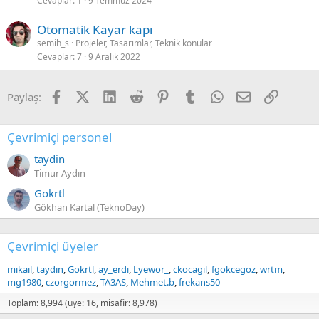
Cevaplar
1
9 Temmuz 2024
Otomatik Kayar kapı
semih_s
Projeler, Tasarımlar, Teknik konular
Cevaplar
7
9 Aralık 2022
Facebook
X (Twitter)
LinkedIn
Reddit
Pinterest
Tumblr
WhatsApp
E-posta
Link
Paylaş:
Çevrimiçi personel
taydin
Timur Aydın
Gokrtl
Gökhan Kartal (TeknoDay)
Çevrimiçi üyeler
mikail
taydin
Gokrtl
ay_erdi
Lyewor_
ckocagil
fgokcegoz
wrtm
mg1980
czorgormez
TA3AS
Mehmet.b
frekans50
Toplam: 8,994 (üye: 16, misafir: 8,978)