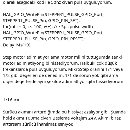
olarak aşağıdaki kod ile 50hz civarı puls uyguluyorum.
HAL_GPIO_WritePin(STEPPER1_PULSE_GPIO_Port,
STEPPER1_PULSE_Pin, GPIO_PIN_SET);
for(int i = 0; i < 100; i++); // ~5µs pulse width
HAL_GPIO_WritePin(STEPPER1_PULSE_GPIO_Port,
STEPPER1_PULSE_Pin, GPIO_PIN_RESET);
Delay_Ms(19);
Step motor adım atıyor ama motor milini tuttuğumda sanki
motor adım atlıyor gibi hissediyorum. Halbuki çok düşük
frekanslarda puls uyguluyorum. MikroStep oranını 1/1 veya
1/2 gibi değerleri de denedim. 1/1 de sorun yok gibi ama
diğer değerlerde aynı şekilde adım atlıyor gibi hissediyorum.
1/16 için
Sürücü akımını arttırdığımda bu hissiyat azalıyor gibi. Şuanda
hold akımı 100ma civarı Besleme voltajım 24V. Akımı biraz
arttırsam sürücü inanılmaz ısınıyor.