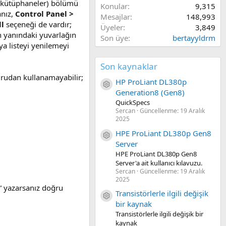
kütüphaneler) bölümü
Konular
9,315
anız,
Control Panel >
Mesajlar
148,993
ll
seçeneği de vardır;
Üyeler
3,849
n yanındaki yuvarlağın
Son üye
bertayyldrm
a listeyi yenilemeyi
Son kaynaklar
ğrudan kullanamayabilir;
HP ProLiant DL380p
Kaynak ikon/amblem
Generation8 (Gen8)
QuickSpecs
Sercan
Güncellenme:
19 Aralık
2025
HPE ProLiant DL380p Gen8
Kaynak ikon/amblem
Server
HPE ProLiant DL380p Gen8
Server'a ait kullanıcı kılavuzu.
Sercan
Güncellenme:
19 Aralık
2025
” yazarsanız doğru
Transistörlerle ilgili değişik
Kaynak ikon/amblem
bir kaynak
Transistörlerle ilgili değişik bir
kaynak