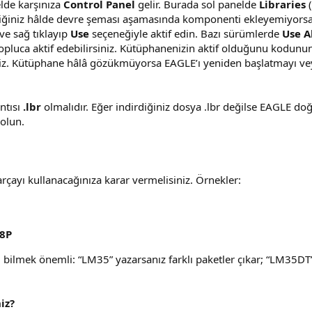
lde karşınıza
Control Panel
gelir. Burada sol panelde
Libraries
(
diğiniz hâlde devre şeması aşamasında komponenti ekleyemiyors
ve sağ tıklayıp
Use
seçeneğiyle aktif edin. Bazı sürümlerde
Use A
opluca aktif edebilirsiniz. Kütüphanenizin aktif olduğunu kodunu
niz. Kütüphane hâlâ gözükmüyorsa EAGLE’ı yeniden başlatmayı vey
ntısı
.lbr
olmalıdır. Eğer indirdiğiniz dosya .lbr değilse EAGLE do
olun.
ayı kullanacağınıza karar vermelisiniz. Örnekler:
8P
bilmek önemli: “LM35” yazarsanız farklı paketler çıkar; “LM35DT
iz?