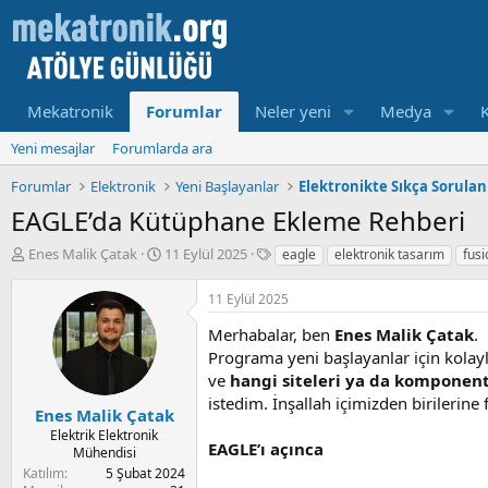
Mekatronik
Forumlar
Neler yeni
Medya
Yeni mesajlar
Forumlarda ara
Forumlar
Elektronik
Yeni Başlayanlar
Elektronikte Sıkça Sorulan
EAGLE’da Kütüphane Ekleme Rehberi
K
B
E
Enes Malik Çatak
11 Eylül 2025
eagle
elektronik tasarım
fus
o
a
t
n
ş
i
11 Eylül 2025
u
l
k
y
a
e
Merhabalar, ben
Enes Malik Çatak
.
u
m
t
Programa yeni başlayanlar için kolay
b
a
l
ve
hangi siteleri ya da komponent
a
t
e
istedim. İnşallah içimizden birilerine 
ş
a
r
Enes Malik Çatak
l
r
Elektrik Elektronik
EAGLE’ı açınca
a
i
Mühendisi
t
h
Katılım
5 Şubat 2024