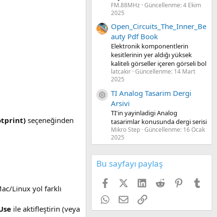
FM.88MHz
Güncellenme:
4 Ekim
2025
Open_Circuits_The_Inner_Be
auty Pdf Book
Elektronik komponentlerin
kesitlerinin yer aldığı yüksek
kaliteli görseller içeren görseli bol
latcakir
Güncellenme:
14 Mart
2025
TI Analog Tasarim Dergi
Kaynak ikon/amblem
Arsivi
TI'in yayinladigi Analog
tprint)
seçeneğinden
tasarimlar konusunda dergi serisi
Mikro Step
Güncellenme:
16 Ocak
2025
Bu sayfayı paylaş
Facebook
X (Twitter)
LinkedIn
Reddit
Pinterest
Tum
c/Linux yol farklı
WhatsApp
E-posta
Link
Use
ile aktifleştirin (veya