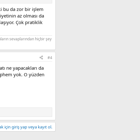
i bu da zor bir işlem
iyetinin az olması da
aşıyor. Çok pratiklik
nların sevaplarından hiçbir şey
#4
atı ne yapacakları da
 şüphem yok. O yüzden
 için giriş yap veya kayıt ol.