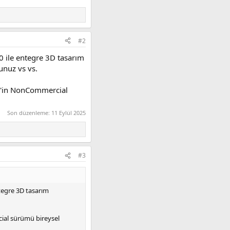
#2
60 ile entegre 3D tasarım
unuz vs vs.
60'in NonCommercial
Son düzenleme:
11 Eylül 2025
#3
ntegre 3D tasarım
cial sürümü bireysel