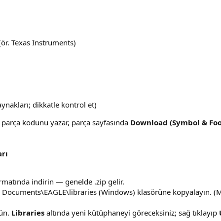
 (ör. Texas Instruments)
nakları; dikkatle kontrol et)
 parça kodunu yazar, parça sayfasında
Download (Symbol & Foo
rı
atında indirin — genelde .zip gelir.
 Documents\EAGLE\libraries (Windows) klasörüne kopyalayın. (Ma
nün.
Libraries
altında yeni kütüphaneyi göreceksiniz; sağ tıklayıp