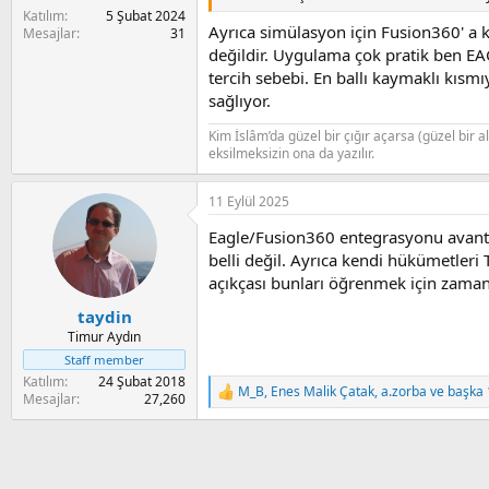
Katılım
5 Şubat 2024
Ayrıca simülasyon için Fusion360' a k
Mesajlar
31
değildir. Uygulama çok pratik ben EAG
tercih sebebi. En ballı kaymaklı kısm
sağlıyor.
Kim İslâm’da güzel bir çığır açarsa (güzel bir 
eksilmeksizin ona da yazılır.
11 Eylül 2025
Eagle/Fusion360 entegrasyonu avantajl
belli değil. Ayrıca kendi hükümetleri
açıkçası bunları öğrenmek için zaman
taydin
Timur Aydın
Staff member
Katılım
24 Şubat 2018
M_B
,
Enes Malik Çatak
,
a.zorba
ve başka 1
R
Mesajlar
27,260
e
a
c
t
i