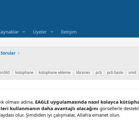
Kaynaklar
Üyeler
İletişim
 Sorular
ion360
kütüphane
kütüphane ekleme
libraries
pcb
pcb baskı
smd
lık olması adına,
EAGLE uygulamasında nasıl kolayca kütüpha
leri kullanmanın daha avantajlı olacağını
görsellerle destek
faydası olur. Şimdiden iyi çalışmalar, Allah’a emanet olun.