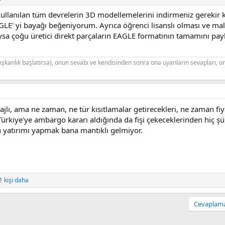
ullanılan tüm devrelerin 3D modellemelerini indirmeniz gerekir k
LE' yi bayağı beğeniyorum. Ayrıca öğrenci lisanslı olması ve mal
ıysa çoğu üretici direkt parçaların EAGLE formatının tamamını payl
alışkanlık başlatırsa), onun sevabı ve kendisinden sonra ona uyanların sevapları, o
ı, ama ne zaman, ne tür kısıtlamalar getirecekleri, ne zaman fiy
 Türkiye'ye ambargo kararı aldığında da fişi çekeceklerinden hiç
 yatırımı yapmak bana mantıklı gelmiyor.
 kişi daha
Cevaplamak