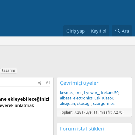
Giriş yap
Kayıt ol
Ara
tasarım
Çevrimiçi üyeler
#1
kesmez
rms
Lyewor_
frekans50
albeza_electronics
Eski Klasör
ne ekleyebileceğinizi
alexjoan
ckocagil
czorgormez
leyerek anlatmak
Toplam: 7,281 (üye: 11, misafir: 7,270)
Forum istatistikleri