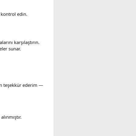
 kontrol edin.
larını karşılaştırın.
eler sunar.
in teşekkür ederim —
alınmıştır.