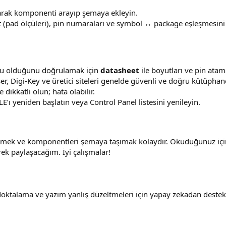
rak komponenti arayıp şemaya ekleyin.
t (pad ölçüleri), pin numaraları ve symbol ↔ package eşleşmesini
ru olduğunu doğrulamak için
datasheet
ile boyutları ve pin atama
r, Digi-Key ve üretici siteleri genelde güvenli ve doğru kütüphan
ikkatli olun; hata olabilir.
 yeniden başlatın veya Control Panel listesini yenileyin.
emek ve komponentleri şemaya taşımak kolaydır. Okuduğunuz iç
erek paylaşacağım. İyi çalışmalar!
oktalama ve yazım yanlış düzeltmeleri için yapay zekadan destek 