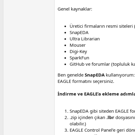
Genel kaynaklar:
Üretici firmaların resmi siteleri
SnapEDA
Ultra Librarian
Mouser
Digi-Key
SparkFun
GitHub ve forumlar (topluluk kay
Ben genelde
SnapEDA
kullanıyorum:
EAGLE formatını seçersiniz.
İndirme ve EAGLE’a ekleme adımla
SnapEDA gibi siteden EAGLE form
.zip içinden çıkan
.lbr
dosyasını
olabilir.)
EAGLE Control Panel’e geri dö