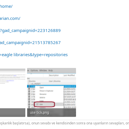
/home/
rarian.com/
r/?gad_campaignid=223126889
?gad_campaignid=21513785267
eagle libraries&type=repositories
use tick.png
147.7 KB · Görüntüleme: 167
29.4 KB · Görüntüleme: 161
alışkanlık başlatırsa), onun sevabı ve kendisinden sonra ona uyanların sevapları, o