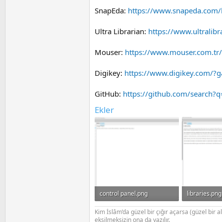
SnapEda:
https://www.snapeda.com
Ultra Librarian:
https://www.ultralib
Mouser:
https://www.mouser.com.t
Digikey:
https://www.digikey.com/
GitHub:
https://github.com/search?q=
Ekler
control panel.png
libraries.png
40.3 KB · Görüntüleme: 175
Kim İslâm’da güzel bir çığır açarsa (güzel bir 
eksilmeksizin ona da yazılır.