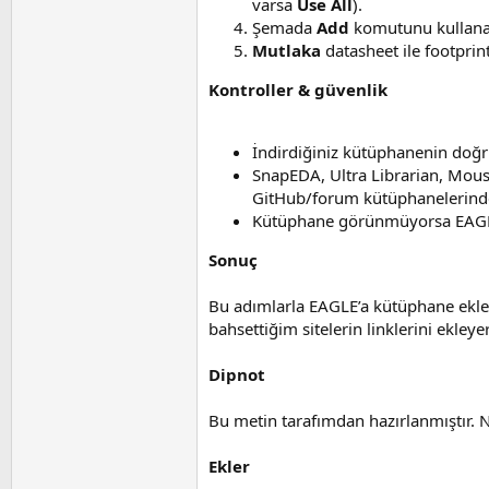
varsa
Use All
).
Şemada
Add
komutunu kullana
Mutlaka
datasheet ile footprin
Kontroller & güvenlik
İndirdiğiniz kütüphanenin doğ
SnapEDA, Ultra Librarian, Mouse
GitHub/forum kütüphanelerinde d
Kütüphane görünmüyorsa EAGLE’ı
Sonuç
Bu adımlarla EAGLE’a kütüphane ekl
bahsettiğim sitelerin linklerini ekley
Dipnot
Bu metin tarafımdan hazırlanmıştır. N
Ekler