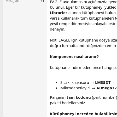
a
i
Mesajlar
31
EAGLE uygulamasını açtığınızda gene
n
bulunur. Eğer bir kütüphaneyi yükle
Libraries
altında kütüphaneyi bulun 
varsa kullanarak tüm kütüphaneleri t
yeşil renge dönmesiyle anlayabilirsi
deneyin.
Not: EAGLE için kütüphane dosya uza
doğru formatta indirdiğinizden emin 
Komponent nasıl aranır?
Kütüphane indirmeden önce hangi parç
Sıcaklık sensörü →
LM35DT
Mikrodenetleyici →
ATmega32
Parçanın
tam kodunu
(part number) 
paketi hedeflersiniz.
Kütüphaneyi nereden bulabilirsin