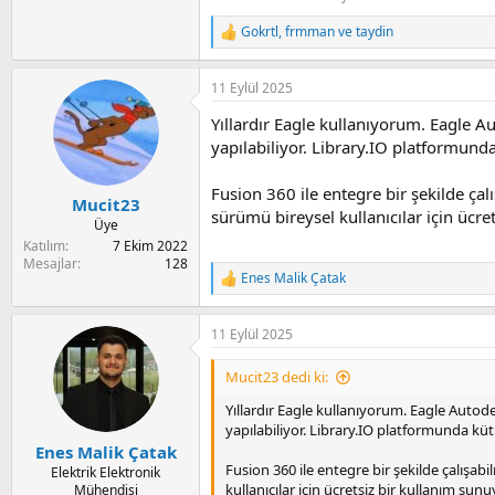
Gokrtl
,
frmman
ve
taydin
R
e
a
11 Eylül 2025
c
t
Yıllardır Eagle kullanıyorum. Eagle Au
i
o
yapılabiliyor. Library.IO platformund
n
s
Fusion 360 ile entegre bir şekilde ç
:
Mucit23
sürümü bireysel kullanıcılar için ücre
Üye
Katılım
7 Ekim 2022
Mesajlar
128
Enes Malik Çatak
R
e
a
11 Eylül 2025
c
t
i
Mucit23 dedi ki:
o
n
Yıllardır Eagle kullanıyorum. Eagle Autodes
s
yapılabiliyor. Library.IO platformunda küt
:
Enes Malik Çatak
Fusion 360 ile entegre bir şekilde çalışa
Elektrik Elektronik
kullanıcılar için ücretsiz bir kullanım sunu
Mühendisi