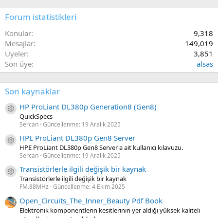
Forum istatistikleri
Konular
9,318
Mesajlar
149,019
Üyeler
3,851
Son üye
alsas
Son kaynaklar
HP ProLiant DL380p Generation8 (Gen8)
Kaynak ikon/amblem
QuickSpecs
Sercan
Güncellenme:
19 Aralık 2025
HPE ProLiant DL380p Gen8 Server
Kaynak ikon/amblem
HPE ProLiant DL380p Gen8 Server'a ait kullanıcı kılavuzu.
Sercan
Güncellenme:
19 Aralık 2025
Transistörlerle ilgili değişik bir kaynak
Kaynak ikon/amblem
Transistörlerle ilgili değişik bir kaynak
FM.88MHz
Güncellenme:
4 Ekim 2025
Open_Circuits_The_Inner_Beauty Pdf Book
Elektronik komponentlerin kesitlerinin yer aldığı yüksek kaliteli