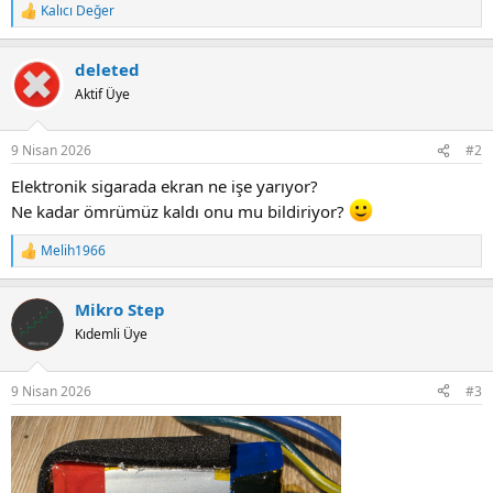
Kalıcı Değer
R
e
a
deleted
c
t
Aktif Üye
i
o
n
9 Nisan 2026
#2
s
:
Elektronik sigarada ekran ne işe yarıyor?
Ne kadar ömrümüz kaldı onu mu bildiriyor?
Melih1966
R
e
a
Mikro Step
c
t
Kıdemli Üye
i
o
n
9 Nisan 2026
#3
s
: