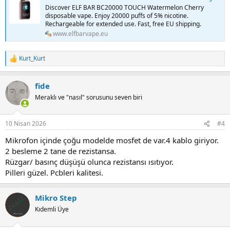
Discover ELF BAR BC20000 TOUCH Watermelon Cherry
disposable vape. Enjoy 20000 puffs of 5% nicotine.
Rechargeable for extended use. Fast, free EU shipping.
www.elfbarvape.eu
Kurt_Kurt
R
e
a
fide
c
t
Meraklı ve "nasıl" sorusunu seven biri
i
o
n
10 Nisan 2026
#4
s
:
Mikrofon içinde çoğu modelde mosfet de var.4 kablo giriyor.
2 besleme 2 tane de rezistansa.
Rüzgar/ basınç düşüşü olunca rezistansı ısıtıyor.
Pilleri güzel. Pcbleri kalitesi.
Mikro Step
Kıdemli Üye