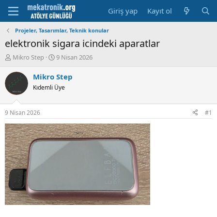
Giriş yap
Kayıt ol
Projeler, Tasarımlar, Teknik konular
elektronik sigara icindeki aparatlar
K
B
Mikro Step
9 Nisan 2026
o
a
n
ş
Mikro Step
u
l
Kıdemli Üye
y
a
u
m
b
a
9 Nisan 2026
#1
a
t
ş
a
l
r
a
i
t
h
a
i
n