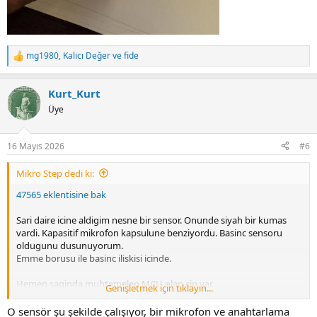
mg1980
,
Kalıcı Değer
ve
fide
R
e
a
Kurt_Kurt
c
t
Üye
i
o
n
16 Mayıs 2026
#6
s
:
Mikro Step dedi ki:
47565 eklentisine bak
Sari daire icine aldigim nesne bir sensor. Onunde siyah bir kumas
vardi. Kapasitif mikrofon kapsulune benziyordu. Basinc sensoru
oldugunu dusunuyorum.
Emme borusu ile basinc iliskisi icinde.
Hemen saginda muhtemelen MCU olan cip var.
Genişletmek için tıklayın...
O sensör şu şekilde çalışıyor, bir mikrofon ve anahtarlama