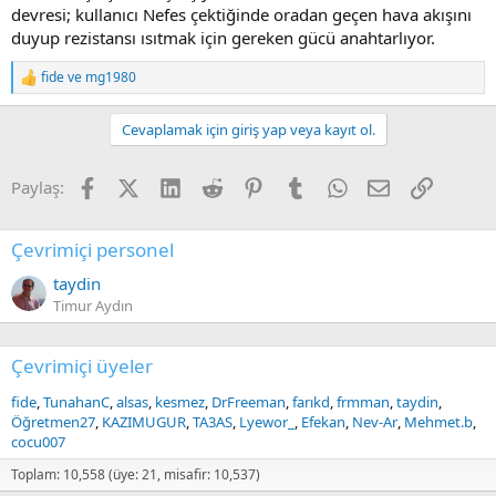
ELF BAR BC20000 TOUCH - Watermelon Cherry Disposable Vape
devresi; kullanıcı Nefes çektiğinde oradan geçen hava akışını
Discover ELF BAR BC20000 TOUCH Watermelon Cherry
duyup rezistansı ısıtmak için gereken gücü anahtarlıyor.
disposable vape. Enjoy 20000 puffs of 5% nicotine.
Rechargeable for extended use. Fast, free EU shipping.
fide
ve
mg1980
www.elfbarvape.eu
R
e
a
Cevaplamak için giriş yap veya kayıt ol.
c
t
i
Facebook
X (Twitter)
LinkedIn
Reddit
Pinterest
Tumblr
WhatsApp
E-posta
Link
Paylaş:
o
n
s
:
Çevrimiçi personel
taydin
Timur Aydın
Çevrimiçi üyeler
fide
TunahanC
alsas
kesmez
DrFreeman
farıkd
frmman
taydin
Öğretmen27
KAZIMUGUR
TA3AS
Lyewor_
Efekan
Nev-Ar
Mehmet.b
cocu007
Toplam: 10,558 (üye: 21, misafir: 10,537)