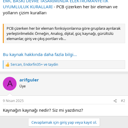
EMC BASKI DEVRE TASARIMINDA ELEKTROMANYETİK
UYUMLULUK KURALLARI
- PCB çizerken her bir eleman ve
yolların çizim kuralları
PCB çizerken her bir eleman fonksiyonlarına göre gruplara ayrılarak
yerleştirilmelidir. Örneğin, Analog, dijital, güç kaynağı, gürültülü
elemanlar, giriş ve çıkış portları vb…
Bu kaynak hakkında daha fazla bilgi...
Sercan
,
Endorfin35+
ve
taydin
R
e
a
arifguler
c
A
t
Üye
i
o
n
9 Nisan 2025
#2
s
:
Kaynağın kaynağı nedir? Siz mi yazdınız?
Cevaplamak için giriş yap veya kayıt ol.