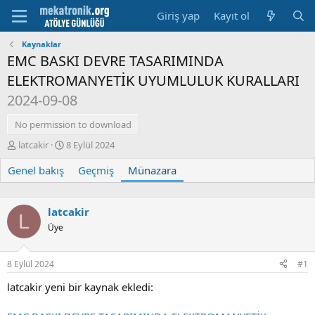
Giriş yap
Kayıt ol
Kaynaklar
EMC BASKI DEVRE TASARIMINDA
ELEKTROMANYETİK UYUMLULUK KURALLARI
2024-09-08
No permission to download
K
B
latcakir
8 Eylül 2024
o
a
Genel bakış
n
ş
Geçmiş
Münazara
u
l
y
a
u
m
latcakir
L
b
a
Üye
a
t
ş
a
l
r
8 Eylül 2024
#1
a
i
t
h
latcakir yeni bir kaynak ekledi:
a
i
n