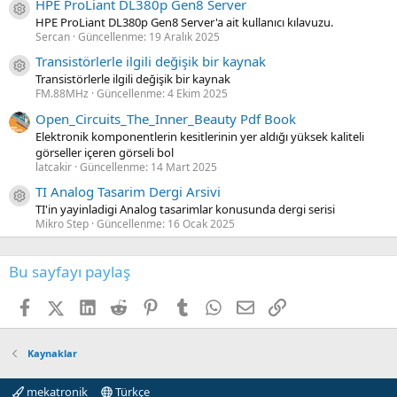
HPE ProLiant DL380p Gen8 Server
Kaynak ikon/amblem
HPE ProLiant DL380p Gen8 Server'a ait kullanıcı kılavuzu.
Sercan
Güncellenme:
19 Aralık 2025
Transistörlerle ilgili değişik bir kaynak
Kaynak ikon/amblem
Transistörlerle ilgili değişik bir kaynak
FM.88MHz
Güncellenme:
4 Ekim 2025
Open_Circuits_The_Inner_Beauty Pdf Book
Elektronik komponentlerin kesitlerinin yer aldığı yüksek kaliteli
görseller içeren görseli bol
latcakir
Güncellenme:
14 Mart 2025
TI Analog Tasarim Dergi Arsivi
Kaynak ikon/amblem
TI'in yayinladigi Analog tasarimlar konusunda dergi serisi
Mikro Step
Güncellenme:
16 Ocak 2025
Bu sayfayı paylaş
Facebook
X (Twitter)
LinkedIn
Reddit
Pinterest
Tumblr
WhatsApp
E-posta
Link
Kaynaklar
mekatronik
Türkçe