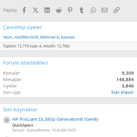
Facebook
X (Twitter)
LinkedIn
Reddit
Pinterest
Tumblr
WhatsApp
E-posta
Link
Paylaş:
Çevrimiçi üyeler
Yasin.
KAZIMUGUR
Mehmet.b
kesmez
Toplam: 12,770 (üye: 4, misafir: 12,766)
Forum istatistikleri
Konular
9,309
Mesajlar
148,884
Üyeler
3,846
Son üye
Eski Klasör
Son kaynaklar
HP ProLiant DL380p Generation8 (Gen8)
Kaynak ikon/amblem
QuickSpecs
Sercan
Güncellenme:
19 Aralık 2025