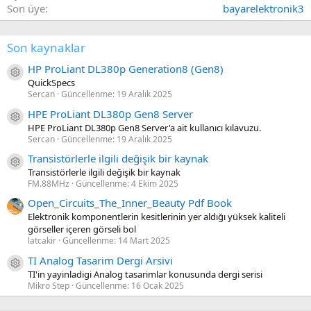
Son üye
bayarelektronik3
Son kaynaklar
HP ProLiant DL380p Generation8 (Gen8)
Kaynak ikon/amblem
QuickSpecs
Sercan
Güncellenme:
19 Aralık 2025
HPE ProLiant DL380p Gen8 Server
Kaynak ikon/amblem
HPE ProLiant DL380p Gen8 Server'a ait kullanıcı kılavuzu.
Sercan
Güncellenme:
19 Aralık 2025
Transistörlerle ilgili değişik bir kaynak
Kaynak ikon/amblem
Transistörlerle ilgili değişik bir kaynak
FM.88MHz
Güncellenme:
4 Ekim 2025
Open_Circuits_The_Inner_Beauty Pdf Book
Elektronik komponentlerin kesitlerinin yer aldığı yüksek kaliteli
görseller içeren görseli bol
latcakir
Güncellenme:
14 Mart 2025
TI Analog Tasarim Dergi Arsivi
Kaynak ikon/amblem
TI'in yayinladigi Analog tasarimlar konusunda dergi serisi
Mikro Step
Güncellenme:
16 Ocak 2025