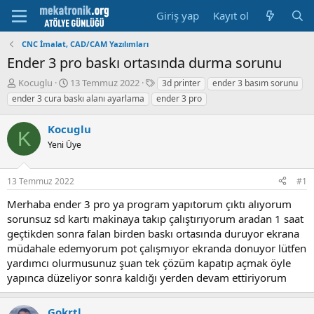
Giriş yap
Kayıt ol
CNC İmalat, CAD/CAM Yazılımları
Ender 3 pro baskı ortasında durma sorunu
K
B
E
Kocuglu
13 Temmuz 2022
3d printer
ender 3 basım sorunu
o
a
t
ender 3 cura baskı alanı ayarlama
ender 3 pro
n
ş
i
u
l
k
Kocuglu
y
a
e
K
u
Yeni Üye
m
t
b
a
l
a
t
e
13 Temmuz 2022
#1
ş
a
r
l
r
Merhaba ender 3 pro ya program yapıtorum çıktı alıyorum
a
i
sorunsuz sd kartı makinaya takıp çalıştırıyorum aradan 1 saat
t
h
geçtikden sonra falan birden baskı ortasında duruyor ekrana
a
i
n
müdahale edemyorum pot çalışmıyor ekranda donuyor lütfen
yardımcı olurmusunuz şuan tek çözüm kapatıp açmak öyle
yapınca düzeliyor sonra kaldığı yerden devam ettiriyorum
Gokrtl