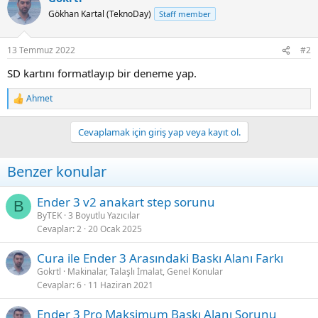
Gökhan Kartal (TeknoDay)
Staff member
13 Temmuz 2022
#2
SD kartını formatlayıp bir deneme yap.
Ahmet
R
e
a
Cevaplamak için giriş yap veya kayıt ol.
c
t
i
Benzer konular
o
n
s
Ender 3 v2 anakart step sorunu
B
:
ByTEK
3 Boyutlu Yazıcılar
Cevaplar
2
20 Ocak 2025
Cura ile Ender 3 Arasındaki Baskı Alanı Farkı
Gokrtl
Makinalar, Talaşlı İmalat, Genel Konular
Cevaplar
6
11 Haziran 2021
Ender 3 Pro Maksimum Baskı Alanı Sorunu