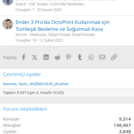
Gokrtl
CNC İmalat, CAD/CAM Yazılımları
Cevaplar
7
20 Kasım 2020
Ender 3 Pro'da OctoPrint Kullanmak için
Tümleşik Besleme ve Soğutmalı Kasa
Sercan
Makinalar, Talaşlı İmalat, Genel Konular
Cevaplar
10
12 Şubat 2022
Facebook
X (Twitter)
LinkedIn
Reddit
Pinterest
Tumblr
WhatsApp
E-posta
Link
Paylaş:
Çevrimiçi üyeler
kesmez
Yasin.
KAZIMUGUR
JKramer
Toplam: 9,547 (üye: 4, misafir: 9,543)
Forum istatistikleri
Konular
9,314
Mesajlar
148,967
Üyeler
3,848