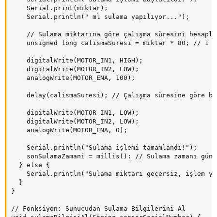
    Serial.print(miktar);

    Serial.println(" ml sulama yapılıyor...");

    // Sulama miktarına göre çalışma süresini hesapla

    unsigned long calismaSuresi = miktar * 80; // 1 m
    digitalWrite(MOTOR_IN1, HIGH);

    digitalWrite(MOTOR_IN2, LOW);

    analogWrite(MOTOR_ENA, 100);

    delay(calismaSuresi); // Çalışma süresine göre bek
    digitalWrite(MOTOR_IN1, LOW);

    digitalWrite(MOTOR_IN2, LOW);

    analogWrite(MOTOR_ENA, 0);

    Serial.println("Sulama işlemi tamamlandı!");

    sonSulamaZamani = millis(); // Sulama zamanı günc
  } else {

    Serial.println("Sulama miktarı geçersiz, işlem ya
  }

}

// Fonksiyon: Sunucudan Sulama Bilgilerini Al
